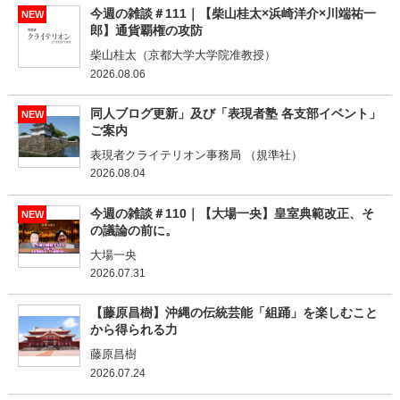
今週の雑談＃111｜【柴山桂太×浜崎洋介×川端祐一
NEW
郎】通貨覇権の攻防
柴山桂太（京都大学大学院准教授）
2026.08.06
同人ブログ更新」及び「表現者塾 各支部イベント」
NEW
ご案内
表現者クライテリオン事務局 （規準社）
2026.08.04
今週の雑談＃110｜【大場一央】皇室典範改正、そ
NEW
の議論の前に。
大場一央
2026.07.31
【藤原昌樹】沖縄の伝統芸能「組踊」を楽しむこと
から得られる力
藤原昌樹
2026.07.24