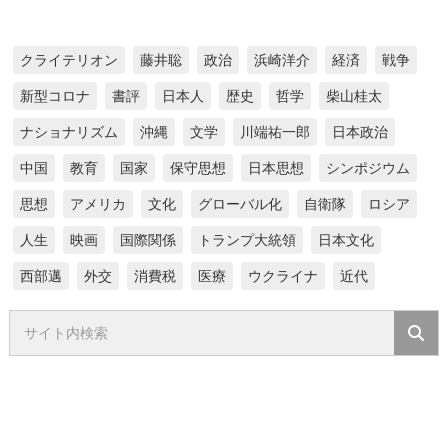
クライテリオン
藤井聡
政治
浜崎洋介
経済
戦争
新型コロナ
書評
日本人
歴史
哲学
柴山桂太
ナショナリズム
沖縄
文学
川端祐一郎
日本政治
中国
教育
国家
保守思想
日本思想
シンポジウム
思想
アメリカ
文化
グローバル化
自衛隊
ロシア
人生
映画
国際関係
トランプ大統領
日本文化
西部邁
外交
消費税
医療
ウクライナ
近代