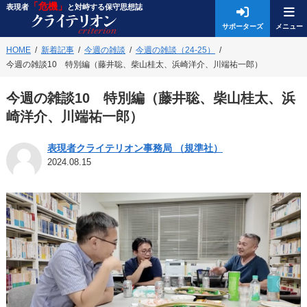
「危機」
表現者
と対峙する保守思想誌
サポーターズ
HOME
新着記事
今週の雑談
今週の雑談（24-25）
今週の雑談10 特別編（藤井聡、柴山桂太、浜崎洋介、川端祐一郎）
今週の雑談10 特別編（藤井聡、柴山桂太、浜
崎洋介、川端祐一郎）
表現者クライテリオン事務局 （規準社）
2024.08.15