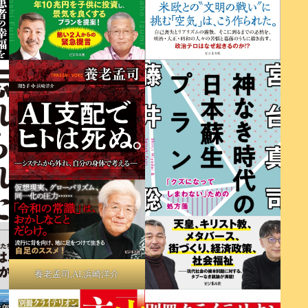
養老孟司,AI,浜崎洋介