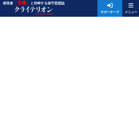
「危機」
表現者
と対峙する保守思想誌
サポーターズ