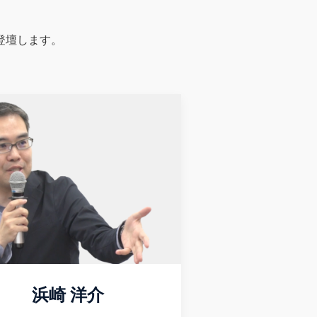
登壇します。
浜崎 洋介