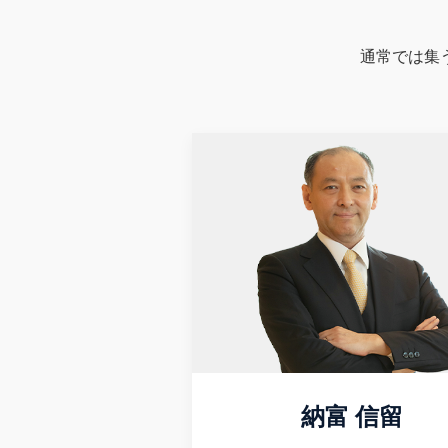
通常では集
納富 信留