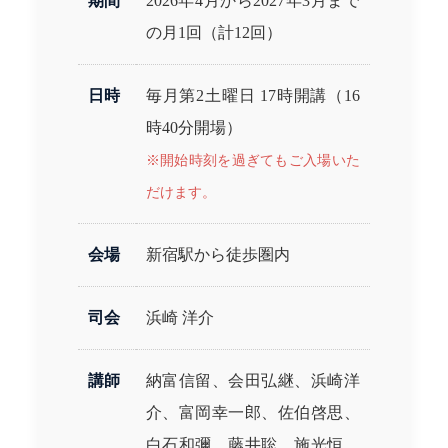
期間
2026年4月から2027年3月まで
の月1回（計12回）
日時
毎月第2土曜日 17時開講（16
時40分開場）
※開始時刻を過ぎてもご入場いた
だけます。
会場
新宿駅から徒歩圏内
司会
浜崎 洋介
講師
納富信留、会田弘継、浜崎洋
介、富岡幸一郎、佐伯啓思、
白石和彌、藤井聡、施光恒、