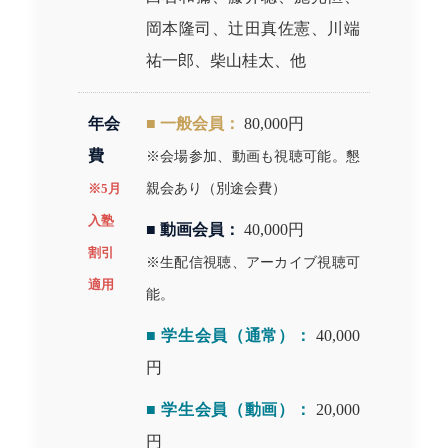
岡本隆司、辻田真佐憲、川端
祐一郎、柴山桂太、他
年会
■ 一般会員：
80,000円
費
※会場参加、動画も視聴可能。懇
※5月
親会あり（別途会費）
入塾
■ 動画会員：
40,000円
割引
※生配信視聴、アーカイブ視聴可
適用
能。
■ 学生会員（通常）：
40,000
円
■ 学生会員（動画）：
20,000
円