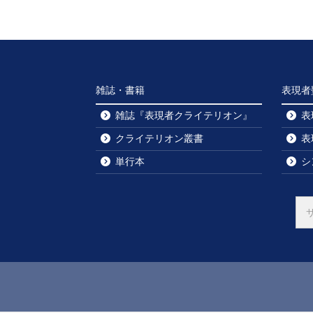
雑誌・書籍
表現者
雑誌『表現者クライテリオン』
表
クライテリオン叢書
表
単行本
シ