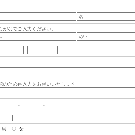
らがなでご入力ください。
-
認のため再入力をお願いいたします。
-
-
男
女