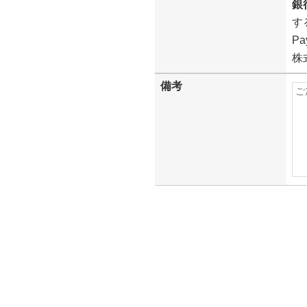
銀
す
P
株
備考