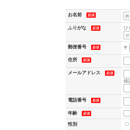
お名前
必須
ふりがな
ひ
必須
郵便番号
必須
〒
住所
必須
メールアドレス
必須
確
電話番号
必須
年齢
必須
性別