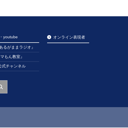
outube
オンライン表現者
あるがままラジオ』
ンマもん教室』
be公式チャンネル