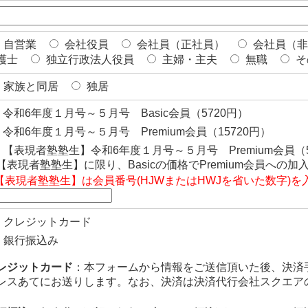
自営業
会社役員
会社員（正社員）
会社員（非
護士
独立行政法人役員
主婦・主夫
無職
そ
家族と同居
独居
令和6年度１月号～５月号 Basic会員（5720円）
令和6年度１月号～５月号 Premium会員（15720円）
【表現者塾塾生】令和6年度１月号～５月号 Premium会員（5
【表現者塾塾生】に限り、Basicの価格でPremium会員への
【表現者塾塾生】は会員番号(HJWまたはHWJを省いた数字)を
クレジットカード
銀行振込み
レジットカード
：本フォームから情報をご送信頂いた後、決済手
レスあてにお送りします。なお、決済は決済代行会社スクエア
。