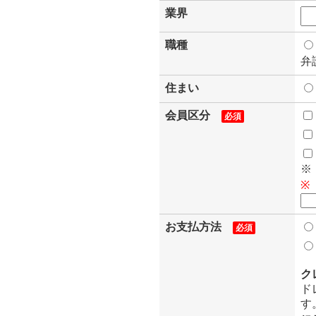
業界
職種
弁
住まい
会員区分
必須
※
※
お支払方法
必須
ク
ド
す