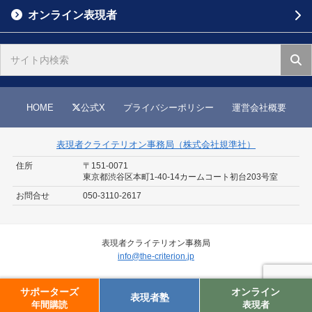
オンライン表現者
HOME
公式X
プライバシーポリシー
運営会社概要
表現者クライテリオン事務局（株式会社規準社）
住所
〒151-0071
東京都渋谷区本町1-40-14
カームコート初台203号室
お問合せ
050-3110-2617
表現者クライテリオン事務局
info@the-criterion.jp
©
表現者クライテリオン
.
サポーターズ
オンライン
表現者塾
年間購読
表現者