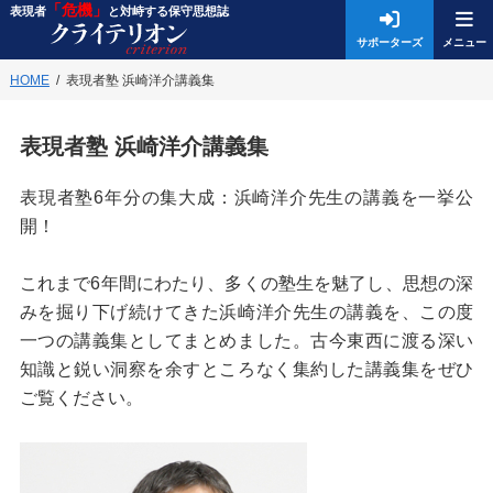
「危機」
表現者
と対峙する保守思想誌
サポーターズ
HOME
表現者塾 浜崎洋介講義集
表現者塾 浜崎洋介講義集
表現者塾6年分の集大成：浜崎洋介先生の講義を一挙公
開！
これまで6年間にわたり、多くの塾生を魅了し、思想の深
みを掘り下げ続けてきた浜崎洋介先生の講義を、この度
一つの講義集としてまとめました。古今東西に渡る深い
知識と鋭い洞察を余すところなく集約した講義集をぜひ
ご覧ください。