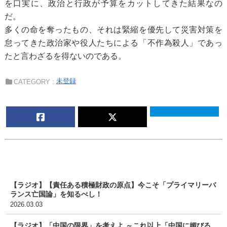
を口実に、政治と行政が予算をカットしてきた結果なの
だ。
多くの命を奪ったもの、それは緊縮を優先して災害対策を
怠ってきた政治家や役人たちによる「不作為殺人」であっ
たと言わざるを得ないのである。
未登録
CATEGORY :
【ラジオ】【責任ある積極財政の原点】今こそ「プライマリーバ
ランス亡国論」を知るべし！
2026.03.03
【ラジオ】「中国の限界」を考えよ ～これ以上「中国に媚びる