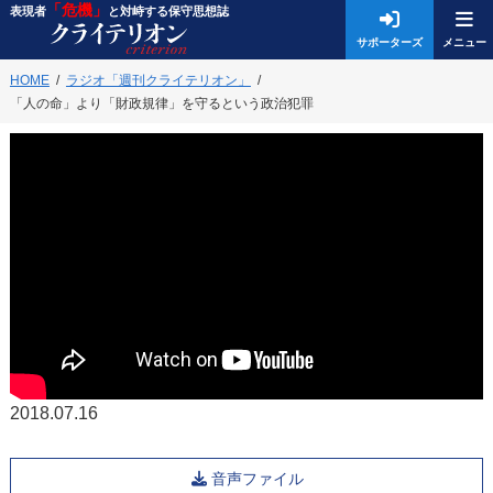
「危機」
表現者
と対峙する保守思想誌
サポーターズ
HOME
ラジオ「週刊クライテリオン」
「人の命」より「財政規律」を守るという政治犯罪
2018.07.16
音声ファイル