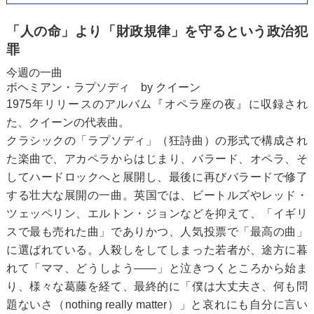
「人の命」より「財政規律」を守るという政治犯
罪
今週の一曲
ボヘミアン・ラプソディ by クイーン
1975年リリースのアルバム『オペラ座の夜』に収録され
た、クイーンの代表曲。
クラシックの「ラプソディ」（狂詩曲）の形式で構成され
た楽曲で、アカペラからはじまり、バラード、オペラ、そ
してハードロックへと展開し、最後に再びバラードで修了
する壮大な展開の一曲。英国では、ビートルズやレッド・
ツェッペリン、エルトン・ジョンなどを抑えて、「イギリ
スで最も売れた曲」でありかつ、人気投票で「最高の曲」
に選ばれている。人殺しをしてしまった若者が、途方に暮
れて「ママ、どうしよう――」と泣きつくところから始ま
り、様々な葛藤を経て、最終的に「僕は大丈夫さ、何も問
題ないさ（nothing really matter）」と哀れにも自分に言い