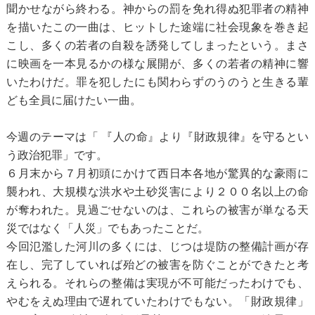
聞かせながら終わる。神からの罰を免れ得ぬ犯罪者の精神
を描いたこの一曲は、ヒットした途端に社会現象を巻き起
こし、多くの若者の自殺を誘発してしまったという。まさ
に映画を一本見るかの様な展開が、多くの若者の精神に響
いたわけだ。罪を犯したにも関わらずのうのうと生きる輩
ども全員に届けたい一曲。
今週のテーマは「 『人の命』より『財政規律』を守るとい
う政治犯罪」です。
６月末から７月初頭にかけて西日本各地が驚異的な豪雨に
襲われ、大規模な洪水や土砂災害により２００名以上の命
が奪われた。見過ごせないのは、これらの被害が単なる天
災ではなく「人災」でもあったことだ。
今回氾濫した河川の多くには、じつは堤防の整備計画が存
在し、完了していれば殆どの被害を防ぐことができたと考
えられる。それらの整備は実現が不可能だったわけでも、
やむをえぬ理由で遅れていたわけでもない。「財政規律」