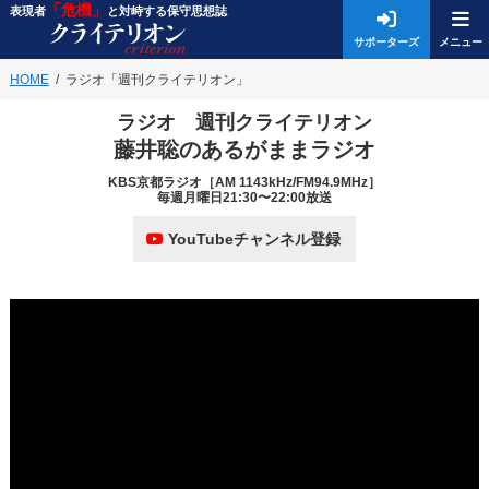
「危機」
表現者
と対峙する保守思想誌
サポーターズ
HOME
ラジオ「週刊クライテリオン」
ラジオ 週刊クライテリオン
藤井聡のあるがままラジオ
KBS京都ラジオ［AM 1143kHz/FM94.9MHz］
毎週月曜日21:30〜22:00放送
YouTubeチャンネル登録