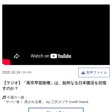
2025.10.14
音声ファイル
ON AIR
【ラジオ】「高市早苗政権」は、如何なる日本復活を目指
すのか？
今週の一曲
「ヤバい食！ 潰される農」 by 三沢カヅチカwith friend