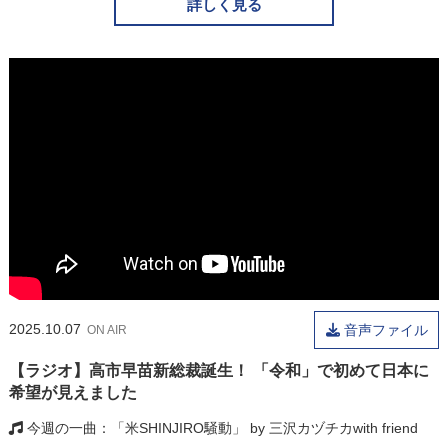
詳しく見る
2025.10.07
音声ファイル
ON AIR
【ラジオ】高市早苗新総裁誕生！ 「令和」で初めて日本に
希望が見えました
今週の一曲
「米SHINJIRO騒動」 by 三沢カヅチカwith friend