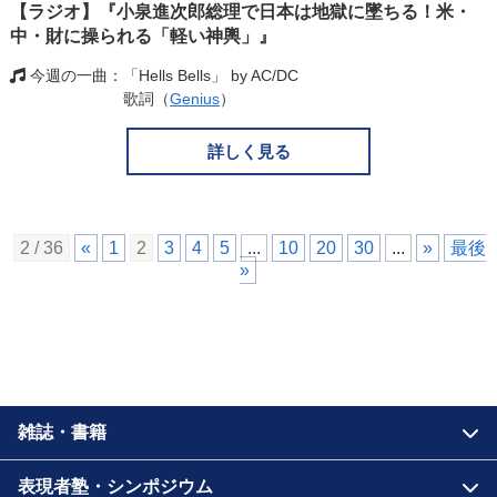
【ラジオ】『小泉進次郎総理で日本は地獄に墜ちる！米・
中・財に操られる「軽い神輿」』
今週の一曲
「Hells Bells」 by AC/DC
歌詞（
Genius
）
詳しく見る
2 / 36
«
1
2
3
4
5
...
10
20
30
...
»
最後
»
雑誌・書籍
表現者塾・シンポジウム