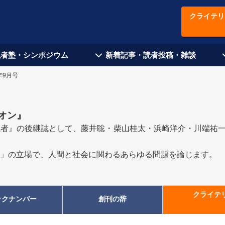
クライテリ
現者塾・シンポジウム
新着記事・読者投稿・雑談
年9月号
オン
』
者』の後継誌として、藤井聡・柴山桂太・浜崎洋介・川端祐一郎
」の立場で、人間と社会に関わるあらゆる問題を論じます。
クライテ
ックナンバー
創刊の辞