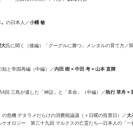
本〟の日本人／
小幡 敏
燿大
氏に聞く（後編）「グーグルに勝つ」メンタルの育て方／
の知と帝国再編（中編）／
内田 樹 × 中田 考 × 山本 直輝
第4回 三島が遺した「神話」と「革命」（中編）／
執行 草舟 ×
」の危機 デタラメだらけの消費税論議（＋日曜の投票日）／
大
ルケオロジー 第三十九回 マルクスの亡霊たち―日本人の「一