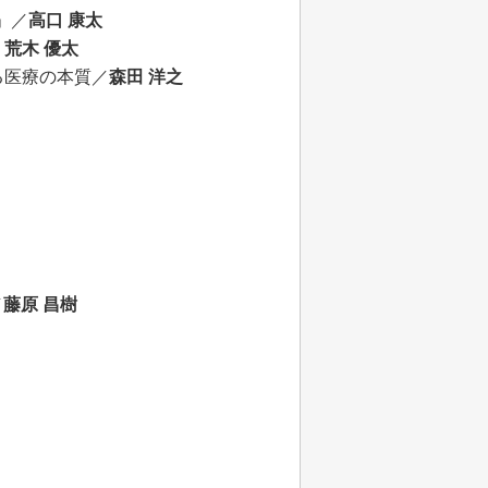
」／
高口 康太
：
荒木 優太
る医療の本質／
森田 洋之
／
藤原 昌樹