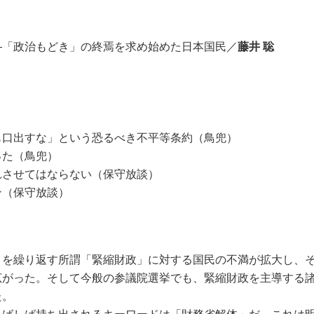
―「政治もどき」の終焉を求め始めた日本国民／
藤井 聡
も口出すな」という恐るべき不平等条約（鳥兜）
った（鳥兜）
れさせてはならない（保守放談）
ン（保守放談）
を繰り返す所謂「緊縮財政」に対する国民の不満が拡大し、そ
広がった。そして今般の参議院選挙でも、緊縮財政を主導する
た。