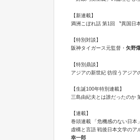
【新連載】
満洲こぼれ話 第1回 〝異国日
【特別対談】
阪神タイガース元監督・
矢野
【特別鼎談】
アジアの新世紀 彷徨うアジア
【生誕100年特別連載】
三島由紀夫とは誰だったのか 
【連載】
巻頭連載 「危機感のない日本
虚構と言語 戦後日本文学のア
幸一郎