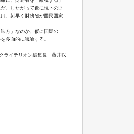
確に、財務省を「敵視する」
至だ。したがって仮に現下の財
には、刻早く財務省が国民国家
味方」なのか、仮に国民の
かを多面的に議論する。
クライテリオン編集長 藤井聡