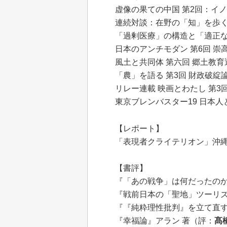
虚像の果ての中国 第2回：イ
連続対談：在野の「知」を歩く
「過剰医療」の構造と「適正な
日本のアンチモダン 第6回 崇
風土と共同体 第六回 郷土教
「農」を語る 第3回 財政破
リレー連載 映画とわたし 第
東京ブレンバスター19 日本
【レポート】
「表現者クライテリオン」沖
【書評】
『「あの戦争」は何だったのか
『戦前日本の「聖地」ツーリズ
『『純粋理性批判』を立て直す
『幸福論』アラン 著（評：
髙