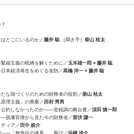
か？
敵はどこにいるのか／
藤井 聡
［聞き手］
柴山 桂太
―緊縮主義の呪縛を解くために／
玉木雄一郎 × 藤井 聡
―日本経済再生をめぐる攻防／
髙橋 洋一 × 藤井 聡
新たな国づくりのための財務省の役割／
柴山 桂太
ム原理主義」の廃棄／
田村 秀男
を公約しなかったのか――党税調の舞台裏／
須田 慎一郎
――脱藩官僚から見た今の財務省／
室伏 謙一
メディア／
田中 皓介
理――「無責任の体系」、再び／
浜崎 洋介