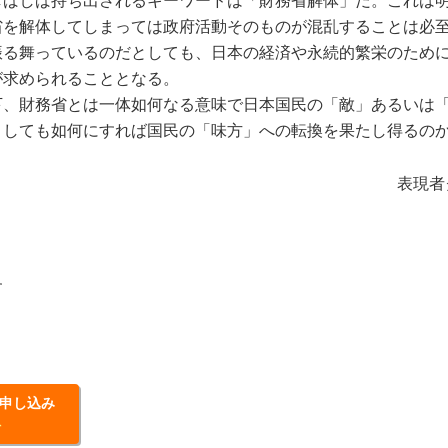
ばしば持ち出されるキーワードは「財務省解体」だ。これは明
省を解体してしまっては政府活動そのものが混乱することは必
振る舞っているのだとしても、日本の経済や永続的繁栄のため
が求められることとなる。
、財務省とは一体如何なる意味で日本国民の「敵」あるいは「
としても如何にすれば国民の「味方」への転換を果たし得るの
表現者
す
申し込み
料