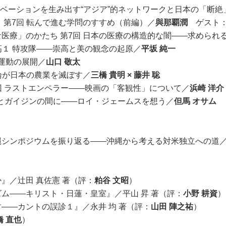
ノベーションを生み出す“アジア”的ネットワークと日本の「断絶
 第7回 転んで進む学問のすすめ（前編）／
與那覇潤
ゲスト
医療」のかたち 第7回 日本の医療の構造的な闇――求められ
高１ 特攻隊――崇高と美の観念の起原／
平坂 純一
育運動の展開／
山口 敬太
綻論が日本の農業を滅ぼす／
三橋 貴明 × 藤井 聡
3回 ラストエンペラー――映画の「客観性」について／
浜崎 洋介
人とガイジンの間に――ロイ・ジェームスを想う／
但馬 オサム
縄シンポジウムを振り返る――沖縄から考える対米独立への道
』／辻田 真佐憲 著（評：
粕谷 文昭
）
ム――キリスト・日蓮・皇室』／平山 昇 著（評：
小野 耕資
）
――カントの誤診１』／永井 均 著（評：
山田 陣之祐
）
橋 直也
）