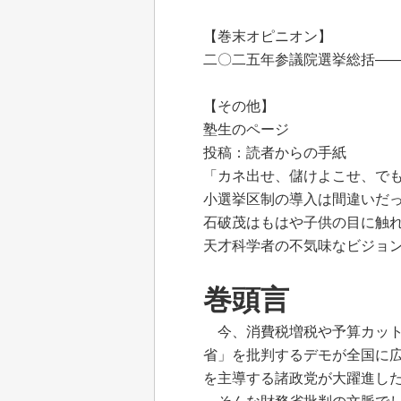
【巻末オピニオン】
二〇二五年参議院選挙総括―
【その他】
塾生のページ
投稿：読者からの手紙
「カネ出せ、儲けよこせ、で
小選挙区制の導入は間違いだ
石破茂はもはや子供の目に触
天才科学者の不気味なビジョ
巻頭言
今、消費税増税や予算カット
省」を批判するデモが全国に
を主導する諸政党が大躍進し