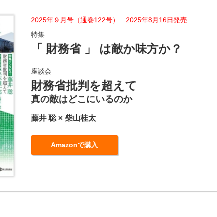
2025年９月号（通巻122号） 2025年8月16日発売
特集
「 財務省 」 は敵か味方か？
座談会
財務省批判を超えて
真の敵はどこにいるのか
藤井 聡
柴山桂太
Amazonで購入