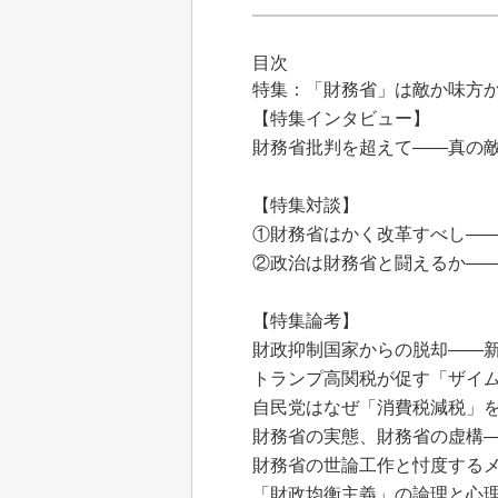
目次
特集：「財務省」は敵か味方
【特集インタビュー】
財務省批判を超えて――真の
【特集対談】
①財務省はかく改革すべし―
②政治は財務省と闘えるか―
【特集論考】
財政抑制国家からの脱却――
トランプ高関税が促す「ザイ
自民党はなぜ「消費税減税」
財務省の実態、財務省の虚構
財務省の世論工作と忖度する
「財政均衡主義」の論理と心