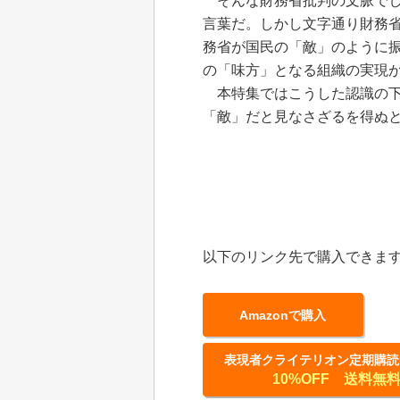
そんな財務省批判の文脈でし
言葉だ。しかし文字通り財務
務省が国民の「敵」のように
の「味方」となる組織の実現
本特集ではこうした認識の下
「敵」だと見なさざるを得ぬ
以下のリンク先で購入できま
Amazonで購入
表現者クライテリオン定期購読
10%OFF 送料無