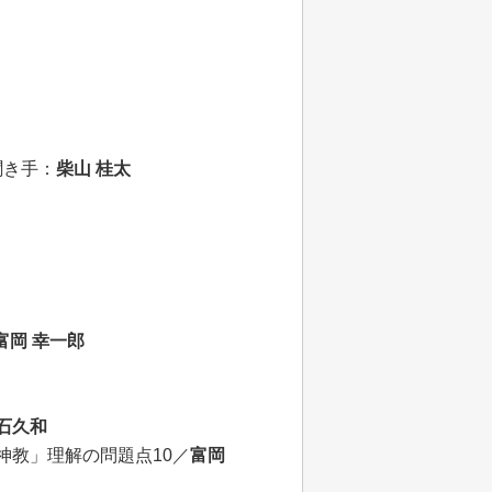
聞き手：
柴山 桂太
 富岡 幸一郎
石久和
神教」理解の問題点10／
富岡