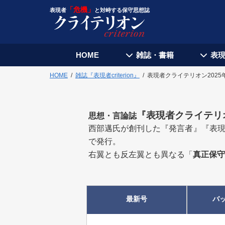
「危機」
表現者
と対峙する保守思想誌
HOME
雑誌・書籍
表
HOME
雑誌『表現者criterion』
表現者クライテリオン2025
『
表現者クライテリ
思想・言論誌
西部邁氏が創刊した『発言者』『表現
で発行。
右翼とも反左翼とも異なる「
真正保守
最新号
バ