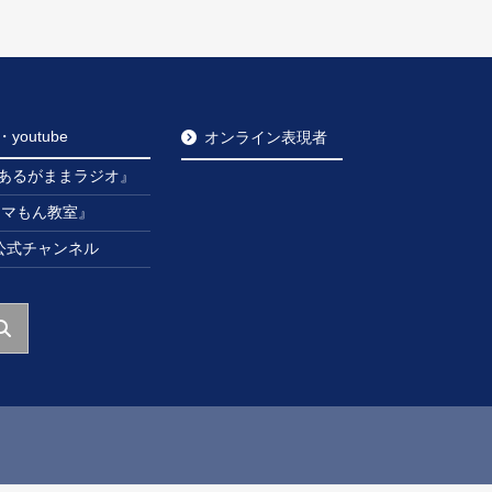
outube
オンライン表現者
あるがままラジオ』
ンマもん教室』
be公式チャンネル