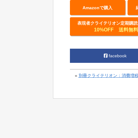
Amazonで購入
表現者クライテリオン定期購読
10%OFF 送料無
facebook
«
別冊クライテリオン：消費増