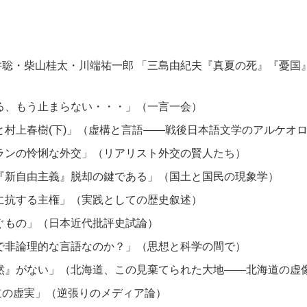
聡・柴山桂太・川端祐一郎 「三島由紀夫『真夏の死』『憂国
る、もう止まらない・・・」（一言一会）
と村上春樹(下)」（虚構と言語——戦後日本語文学のアルケオ
ランの怜悧な外交」（リアリスト外交の賢人たち）
『新自由主義』脱却の鍵である」（国土と国民の現象学）
に抗する主権」（実践としての歴史叙述）
ぐもの」（日本近代批評史試論）
で非論理的な言語なのか？」（思想と科学の間で）
然』がない」（北海道、この見棄てられた大地——北海道の虚
道の虚実」（逆張りのメディア論）