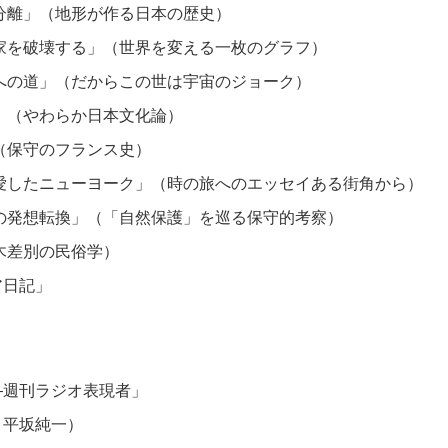
分離」（地形が作る日本の歴史）
家を破壊する」（世界を変える一枚のグラフ）
への道」（だからこの世は宇宙のジョーク）
」（やわらか日本文化論）
（保守のフランス史）
愛したニューヨーク」（時の旅へのエッセイある街角から）
の発想転換」（「自然保護」を巡る保守的考察）
木差別の民俗学）
ア日記」
—週刊ラジオ表現者」
・平坂純一）