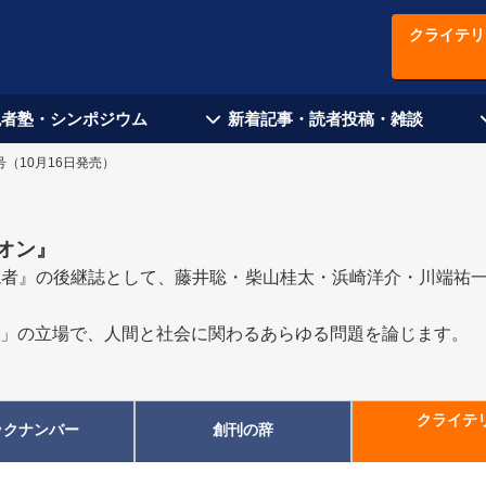
クライテリ
現者塾・シンポジウム
新着記事・読者投稿・雑談
号（10月16日発売）
オン
』
者』の後継誌として、藤井聡・柴山桂太・浜崎洋介・川端祐一郎
」の立場で、人間と社会に関わるあらゆる問題を論じます。
クライテ
ックナンバー
創刊の辞