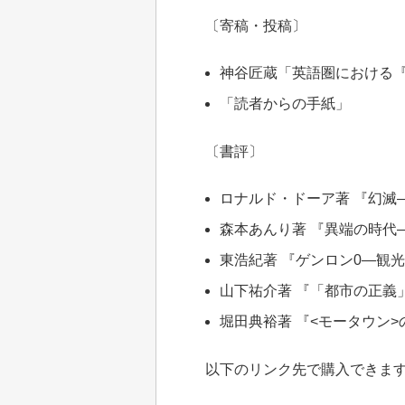
〔寄稿・投稿〕
神谷匠蔵「英語圏における
「読者からの手紙」
〔書評〕
ロナルド・ドーア著 『幻滅
森本あんり著 『異端の時代
東浩紀著 『ゲンロン0―観
山下祐介著 『「都市の正義
堀田典裕著 『<モータウン
以下のリンク先で購入できま