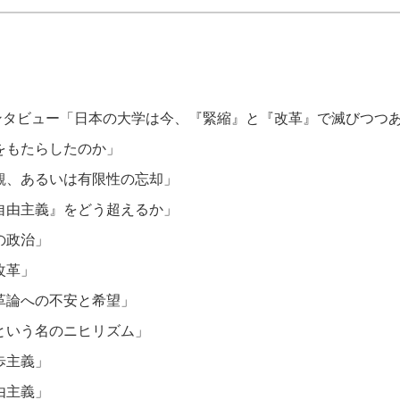
ンタビュー「日本の大学は今、『緊縮』と『改革』で滅びつつ
をもたらしたのか」
観、あるいは有限性の忘却」
自由主義』をどう超えるか」
の政治」
改革」
革論への不安と希望」
という名のニヒリズム」
歩主義」
由主義」