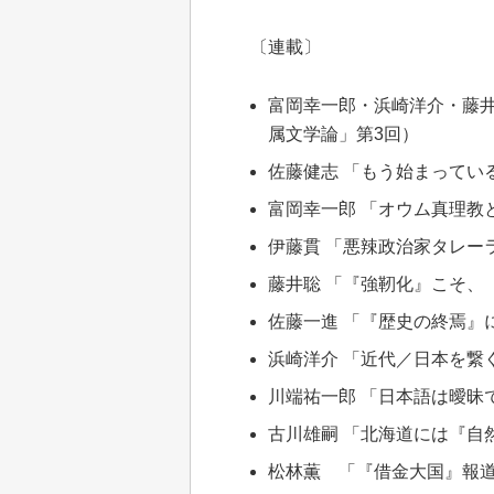
〔連載〕
富岡幸一郎・浜崎洋介・藤井
属文学論」第3回）
佐藤健志 「もう始まってい
富岡幸一郎 「オウム真理教
伊藤貫 「悪辣政治家タレー
藤井聡 「『強靭化』こそ、
佐藤一進 「『歴史の終焉』
浜崎洋介 「近代／日本を繋
川端祐一郎 「日本語は曖昧
古川雄嗣 「北海道には『自
松林薫 「『借金大国』報