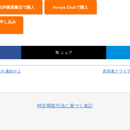
紀伊國屋書店で購入
Honya Clubで購入
申し込み
料
シェア
税を凍結せよ
表現者クライテ
特定商取引法に基づく表記