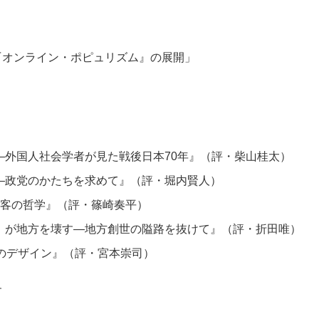
『オンライン・ポピュリズム』の展開」
―外国人社会学者が見た戦後日本70年』（評・柴山桂太）
―政党のかたちを求めて』（評・堀内賢人）
光客の哲学』（評・篠崎奏平）
」が地方を壊す―地方創世の隘路を抜けて』（評・折田唯）
>のデザイン』（評・宮本崇司）
す