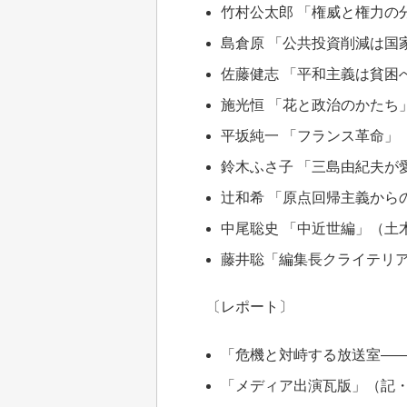
竹村公太郎 「権威と権力の
島倉原 「公共投資削減は国
佐藤健志 「平和主義は貧困
施光恒 「花と政治のかたち
平坂純一 「フランス革命」
鈴木ふさ子 「三島由紀夫が
辻和希 「原点回帰主義から
中尾聡史 「中近世編」（土
藤井聡「編集長クライテリ
〔レポート〕
「危機と対峙する放送室—
「メディア出演瓦版」（記