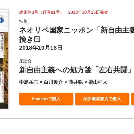
改題第3号（通巻81号） 2018年10月16日発売
特集
ネオリベ国家ニッポン「新自由主
挽き臼
2018年10月16日
座談会
新自由主義への処方箋「左右共闘
中島岳志
白川俊介
藤井聡
柴山桂太
Amazonで購入
紀伊國屋書店で購入