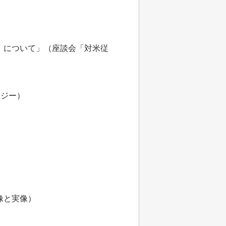
』について」（座談会「対米従
ロジー）
像と実像）