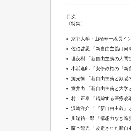
目次
〔特集〕
京都大学・山極寿一総長イ
佐伯啓思 「新自由主義は何
堀茂樹 「新自由主義の人間
小浜逸郎 「安倍政権の『新
施光恒 「新自由主義と欺瞞
室井尚 「新自由主義と大学
村上正泰 「錯綜する医療改
浜崎洋介 「『新自由主義』
川端祐一郎 「構想力なき進
藤本龍児 「改定された新自