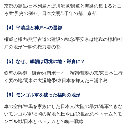
京都の誕生/日本列島と淀川流域/街道と海路の集まるとこ
ろ/世界史の例外、日本文明/1千年の都、京都
【4】平清盛と神戸への遷都
権威と権力/熊野古道の建設の執念/平安京は地獄の様相/神
戸の地形/一瞬の権力者の都
【5】なぜ、頼朝は辺境の地・鎌倉に？
鉄壁の防御、鎌倉/湘南ボーイ、頼朝/荒廃の京/東日本に行
く要の地/関東の大湿地帯/東日本を抑えた三浦半島
【6】モンゴル軍を破った福岡の地形
車の空白/牛馬を家族にした日本人/大陸の暴力/進軍できな
いモンゴル軍/福岡の泥地と丘や山/13世紀のベトナムとモ
ンゴル戦/日本とベトナムとの統一戦線