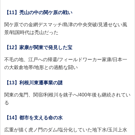
【11】禿山の中の関ケ原の戦い
関ケ原での金網デスマッチ/島津の中央突破/見通せない風
景/戦国時代は禿山だった
【12】家康が関東で発見した宝
不毛の地、江戸への帰還/フィールドワーカー家康/日本一
の大穀倉地帯/地形との過酷な闘い
【13】利根川東遷事業の謎
関東の鬼門、関宿/利根川を銚子へ/400年後も継続されてい
る
【14】都市を支える命の水
広重が描く虎ノ門のダム/塩分化していた地下水/玉川上水