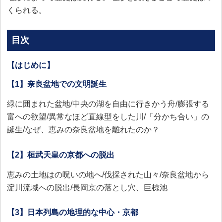
くられる。
目次
【はじめに】
【1】奈良盆地での文明誕生
緑に囲まれた盆地/中央の湖を自由に行きかう舟/膨張する
富への欲望/異常なほど直線型をした川/「分かち合い」の
誕生/なぜ、恵みの奈良盆地を離れたのか？
【2】桓武天皇の京都への脱出
恵みの土地はの呪いの地へ/伐採された山々/奈良盆地から
淀川流域への脱出/長岡京の落とし穴、巨椋池
【3】日本列島の地理的な中心・京都