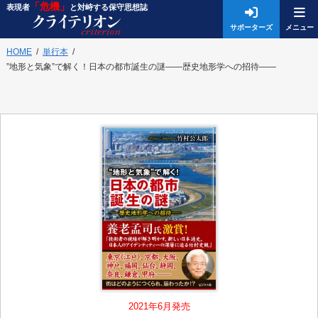
「危機」
表現者
と対峙する保守思想誌
サポーターズ
HOME
単行本
”地形と気象”で解く！日本の都市誕生の謎――歴史地形学への招待――
2021年6月発売