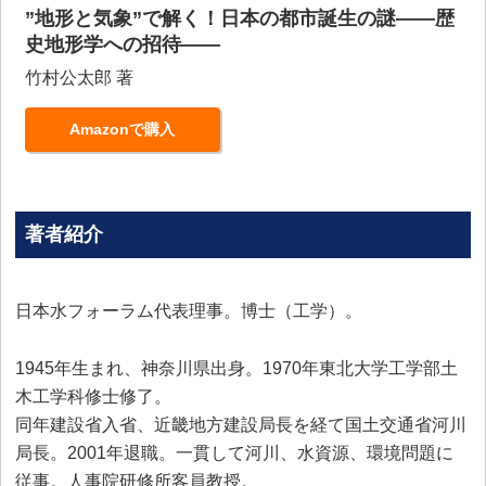
”地形と気象”で解く！日本の都市誕生の謎――歴
史地形学への招待――
竹村公太郎 著
Amazonで購入
著者紹介
日本水フォーラム代表理事。博士（工学）。
1945年生まれ、神奈川県出身。1970年東北大学工学部土
木工学科修士修了。
同年建設省入省、近畿地方建設局長を経て国土交通省河川
局長。2001年退職。一貫して河川、水資源、環境問題に
従事。人事院研修所客員教授。