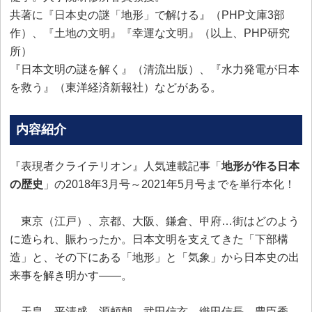
共著に『日本史の謎「地形」で解ける』（PHP文庫3部
作）、『土地の文明』『幸運な文明』（以上、PHP研究
所）
『日本文明の謎を解く』（清流出版）、『水力発電が日本
を救う』（東洋経済新報社）などがある。
内容紹介
『表現者クライテリオン』人気連載記事「
地形が作る日本
の歴史
」の2018年3月号～2021年5月号までを単行本化！
東京（江戸）、京都、大阪、鎌倉、甲府…街はどのよう
に造られ、賑わったか。日本文明を支えてきた「下部構
造」と、その下にある「地形」と「気象」から日本史の出
来事を解き明かす――。
天皇、平清盛、源頼朝、武田信玄、織田信長、豊臣秀