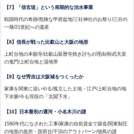
【7】「信玄堤」という画期的な治水事業
戦国時代の奇跡/危険な甲府盆地/三社神社のお祭り/三分の
一堰/21世紀への遺産
【8】信長が戦った比叡山と大阪の地形
上町台地の本願寺/比叡山延暦寺焼き討ちの理由/桓武天皇
の鬼門/上町台地と湿地帯
【9】なぜ秀吉は大阪城をつくったか
家康を関東に追いやる/孤立した土地・江戸/上町台地の地
下水脈/今も現役の「太閤下水」
【10】日本最初の運河・小名木川の謎
1590年代になされた工事/家康の自前資金で築造/関東制圧
の地形の急所・国府台/干潟のアウトバーン/佃島の謎