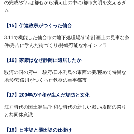
の完成/ダムは都心から消え山の中に/都市文明を支えるダ
ム
【15】伊達政宗がつくった仙台
3.11で機能した仙台市の地下処理場/都市計画上の見事な条
件/秀吉に学んだ街づくり/持続可能な水インフラ
【16】家康はなぜ静岡に隠居したか
駿河の国の府中＝駿府/日本列島の東西の要/極めて特異な
地形/安倍川がつくった鉄壁の軍事都市
【17】200年の平和が生んだ堤防と文化
江戸時代の国土誕生/平和な時代の新しい戦い/堤防の祭り
と共同体意識
【18】日本堤と墨田堤の仕掛け