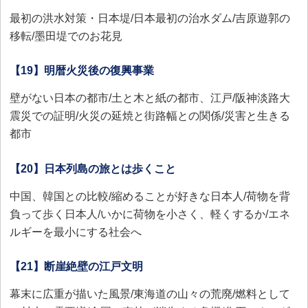
最初の洪水対策・日本堤/日本最初の治水ダム/吉原遊郭の
移転/墨田堤でのお花見
【19】明暦火災後の復興事業
壁がない日本の都市/土と木と紙の都市、江戸/阪神淡路大
震災での証明/火災の延焼と街路幅との関係/災害と生きる
都市
【20】日本列島の旅とは歩くこと
中国、韓国との比較/縮めることが好きな日本人/荷物を背
負って歩く日本人/いかに荷物を小さく、軽くするか/エネ
ルギーを最小にする社会へ
【21】断崖絶壁の江戸文明
幕末に広重が描いた風景/東海道の山々の荒廃/燃料として