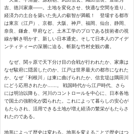
吉、徳川家康――。土地を変化させ、快適な空間を造り、
経済力の土台を築いた先人の叡智が満載！ 登場する都市
は東京（江戸）、京都、大阪、神戸、福岡、仙台、静岡、
奈良、鎌倉、甲府など。土木工学のプロである技術者の視
線が解き明かす、新しい日本通史。そして日本人のアイデ
ンティティーの深層に迫る、斬新な竹村史観の書。
なぜ、関ヶ原で天下分け目の合戦が行われたか、家康は
なぜ駿府に隠居したのか、江戸は世界最大の都市になれた
か、なぜ「利根川」は東に曲げられたか、信玄堤は隅田川
にどう応用されたか……。 戦国時代から江戸時代、さら
には明治以降も、河川のコントロールを中心に、日本各地
で国土の強靭化が図られた。これによって暮らしの安心が
もたらされ、活用できる土地が増え経済の繁栄がもたらさ
れたのである。
地形によって歴史は変わる。地形を変えることで歴史はつ