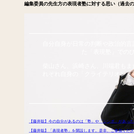
編集委員の先生方の表現者塾に対する思い（過去
自分自身が日常の判断や政治的言
た「表現塾」での
柴山さん、浜崎さん、川端君もま
れぞれ自身の「クライテリオン＝
うな思
【藤井聡】今の自分があるのは「塾」や「シンポ」があった
【藤井聡】「表現者塾」を開設します。是非、ご参加くださ