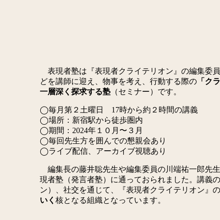
表現者塾は『表現者クライテリオン』の編集委員
どを講師に迎え、物事を考え、行動する際の
「クラ
一層深く探求する塾
（セミナー）です。
◯毎月第２土曜日 17時から約２時間の講義
◯場所：新宿駅から徒歩圏内
◯期間：2024年１０月〜３月
◯毎回先生方を囲んでの懇親会あり
◯ライブ配信、アーカイブ視聴あり
編集長の藤井聡先生や編集委員の川端祐一郎先生
現者塾（発言者塾）に通っておられました。講義
ン）、社交を通じて、『表現者クライテリオン』
いく
核となる組織となっています。