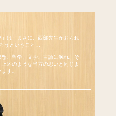
準」
は、まさに、西部先生がおられ
ろうということ…。
思想、哲学、文学、言論に触れ、そ
、上述のような当方の思いと同じよ
います。