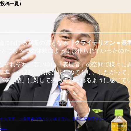
の投稿一覧）
論における判断の源となる
「クライテリオン＝基
ひとつひとつの体験によって形作られていったのだ
たそれぞれ、若い頃に「表現者」の空間で様々に
基準」を成熟、成長させたのであり、したがって
いを「塾」に対して持っておられるように感じて
— 藤井 聡
からです。～表現者の塾とシンポジウム、是非ご参加下さい～
い。