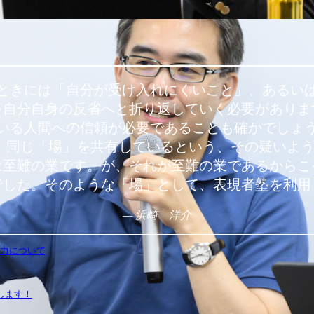
ときには「自分が受け入れにくいこと」、あるい
を自分自身の反省へと折り返していく必要がありま
いる人間への信頼が必要であることも確かでしょ
、同じ「場」を共有しているという、その疑いようも
は至難の業です。が、それが至難の業であるからこ
でした。そのような「場」として、表現者塾を利用
—
浜崎 洋介
力について
します！