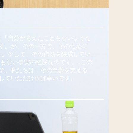
は「自分が考えたこともないような
す。が、その一方で、そのために
う。そして、その信頼を醸成してい
ない事実の経験なのです。..この
そ、私たちは、その至難を支える
していただければ幸いです。