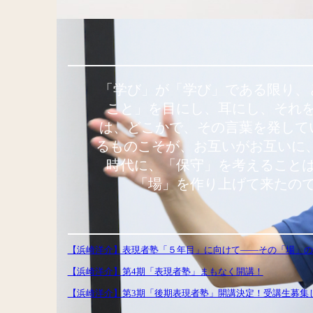
「学び」が「学び」である限り、
こと」を目にし、耳にし、それ
は、どこかで、その言葉を発して
るものこそが、お互いがお互いに
時代に、「保守」を考えること
「場」を作り上げて来たの
【浜崎洋介】表現者塾「５年目」に向けて——その「場」の
【浜崎洋介】第4期「表現者塾」まもなく開講！
【浜崎洋介】第3期「後期表現者塾」開講決定！受講生募集