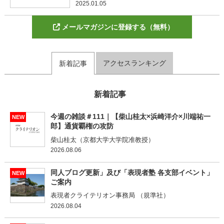
2025.01.05
メールマガジンに登録する（無料）
アクセスランキング
新着記事
新着記事
今週の雑談＃111｜【柴山桂太×浜崎洋介×川端祐一
NEW
郎】通貨覇権の攻防
柴山桂太（京都大学大学院准教授）
2026.08.06
同人ブログ更新」及び「表現者塾 各支部イベント」
NEW
ご案内
表現者クライテリオン事務局 （規準社）
2026.08.04