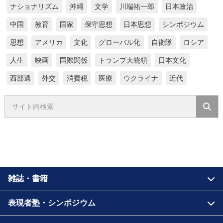
ナショナリズム
沖縄
文学
川端祐一郎
日本政治
中国
教育
国家
保守思想
日本思想
シンポジウム
思想
アメリカ
文化
グローバル化
自衛隊
ロシア
人生
映画
国際関係
トランプ大統領
日本文化
西部邁
外交
消費税
医療
ウクライナ
近代
雑誌・書籍
表現者塾・シンポジウム