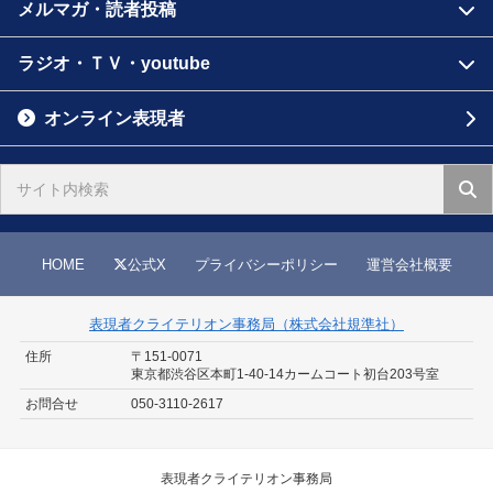
メルマガ・読者投稿
ラジオ・ＴＶ・youtube
オンライン表現者
HOME
公式X
プライバシーポリシー
運営会社概要
表現者クライテリオン事務局（株式会社規準社）
住所
〒151-0071
東京都渋谷区本町1-40-14
カームコート初台203号室
お問合せ
050-3110-2617
表現者クライテリオン事務局