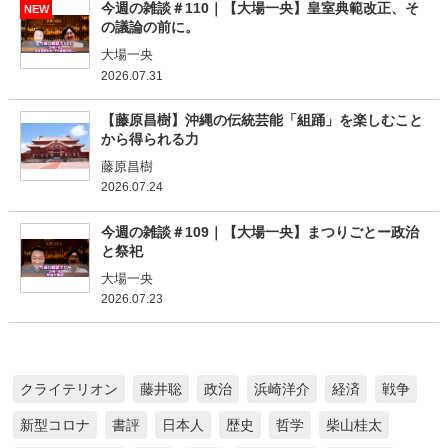
今週の雑談＃110｜【大場一央】皇室典範改正、そ
NEW
の議論の前に。
大場一央
2026.07.31
【藤原昌樹】沖縄の伝統芸能「組踊」を楽しむこと
から得られる力
藤原昌樹
2026.07.24
今週の雑談＃109｜【大場一央】まつりごとー政治
と祭祀
大場一央
2026.07.23
クライテリオン
藤井聡
政治
浜崎洋介
経済
戦争
新型コロナ
書評
日本人
歴史
哲学
柴山桂太