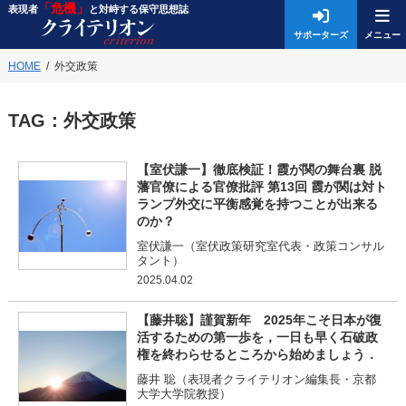
「危機」
表現者
と対峙する保守思想誌
サポーターズ
HOME
外交政策
TAG：
外交政策
【室伏謙一】徹底検証！霞が関の舞台裏 脱
藩官僚による官僚批評 第13回 霞が関は対ト
ランプ外交に平衡感覚を持つことが出来る
のか？
室伏謙一（室伏政策研究室代表・政策コンサル
タント）
2025.04.02
【藤井聡】謹賀新年 2025年こそ日本が復
活するための第一歩を，一日も早く石破政
権を終わらせるところから始めましょう．
藤井 聡（表現者クライテリオン編集長・京都
大学大学院教授）