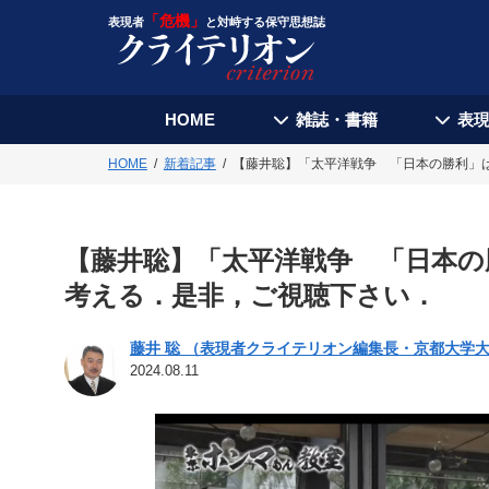
「危機」
表現者
と対峙する保守思想誌
HOME
雑誌・書籍
表
HOME
新着記事
【藤井聡】「太平洋戦争 「日本の勝利」
【藤井聡】「太平洋戦争 「日本の
考える．是非，ご視聴下さい．
藤井 聡 （表現者クライテリオン編集長・京都大学
2024.08.11