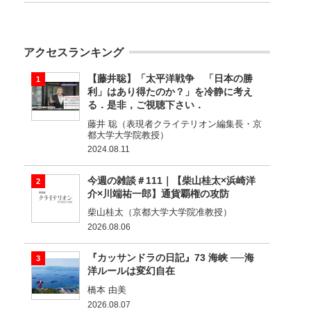
アクセスランキング
【藤井聡】「太平洋戦争 「日本の勝
利」はあり得たのか？」を冷静に考え
る．是非，ご視聴下さい．
藤井 聡（表現者クライテリオン編集長・京
都大学大学院教授）
2024.08.11
今週の雑談＃111｜【柴山桂太×浜崎洋
介×川端祐一郎】通貨覇権の攻防
柴山桂太（京都大学大学院准教授）
2026.08.06
『カッサンドラの日記』73 海峡 ──海
洋ルールは変幻自在
橋本 由美
2026.08.07