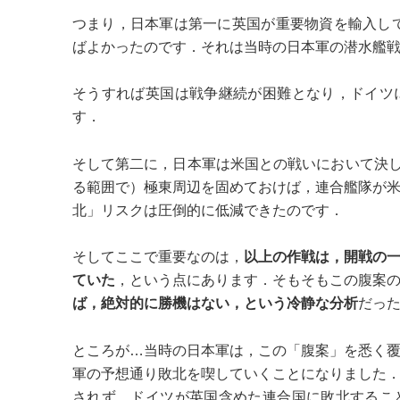
つまり，日本軍は第一に英国が重要物資を輸入し
ばよかったのです．それは当時の日本軍の潜水艦
そうすれば英国は戦争継続が困難となり，ドイツ
す．
そして第二に，日本軍は米国との戦いにおいて決し
る範囲で）極東周辺を固めておけば，連合艦隊が
北」リスクは圧倒的に低減できたのです．
そしてここで重要なのは，
以上の作戦は，開戦の
ていた
，という点にあります．そもそもこの腹案
ば，絶対的に勝機はない，という冷静な分析
だっ
ところが…当時の日本軍は，この「腹案」を悉く
軍の予想通り敗北を喫していくことになりました
されず，ドイツが英国含めた連合国に敗北するこ