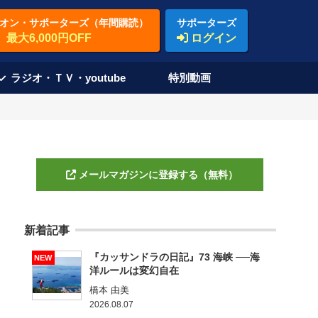
オン・サポーターズ（年間購読）
サポーターズ
最大6,000円OFF
ログイン
ラジオ・ＴＶ・youtube
特別動画
メールマガジンに登録する（無料）
新着記事
『カッサンドラの日記』73 海峡 ──海
NEW
洋ルールは変幻自在
橋本 由美
2026.08.07