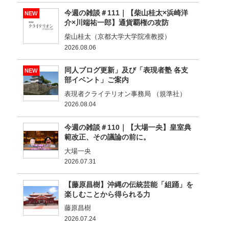
今週の雑談＃111｜【柴山桂太×浜崎洋
NEW
介×川端祐一郎】通貨覇権の攻防
柴山桂太（京都大学大学院准教授）
2026.08.06
同人ブログ更新」及び「表現者塾 各支
NEW
部イベント」ご案内
表現者クライテリオン事務局 （規準社）
2026.08.04
今週の雑談＃110｜【大場一央】皇室典
範改正、その議論の前に。
大場一央
2026.07.31
【藤原昌樹】沖縄の伝統芸能「組踊」を
楽しむことから得られる力
藤原昌樹
2026.07.24