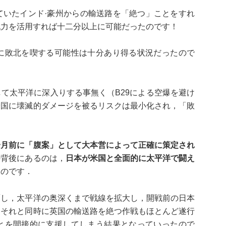
ていたインド·豪州からの輸送路を「絶つ」ことをすれ
戦力を活用すれば十二分以上に可能だったのです！
に敗北を喫する可能性は十分あり得る状況だったので
て太平洋に深入りする事無く（B29による空爆を避け
米国に壊滅的ダメージを被るリスクは最小化され，「敗
一月前に「腹案」として大本営によって正確に策定され
の背後にあるのは，
日本が米国と全面的に太平洋で闘え
たのです．
覆し，太平洋の奥深くまで戦線を拡大し，開戦前の日本
．それと同時に英国の輸送路を絶つ作戦もほとんど遂行
とを間接的に支援してしまう結果となっていったので