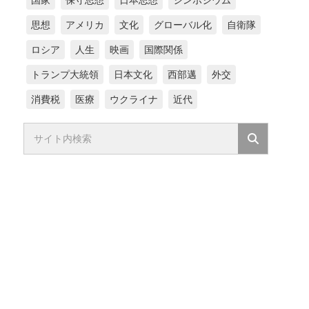
国家
保守思想
日本思想
シンポジウム
思想
アメリカ
文化
グローバル化
自衛隊
ロシア
人生
映画
国際関係
トランプ大統領
日本文化
西部邁
外交
消費税
医療
ウクライナ
近代