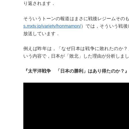
り返されます．
そういうトーンの報道はまさに戦後レジームその
s.mxtv.jp/variety/honmamon/
）では，そういう戦後
放送しています．
例えば昨年は，「なぜ日本は戦争に敗れたのか？
いう内容で，日本が「敗北」した理由が分析しま
『太平洋戦争 「日本の勝利」はあり得たのか？