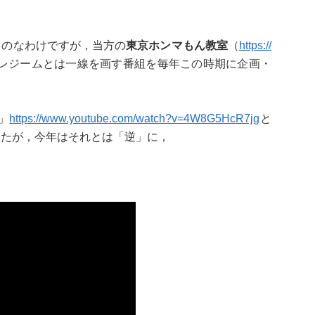
ものなわけですが，当方の
東京ホンマもん教室
（
https://
レジームとは一線を画す番組を毎年この時期に企画・
」
https://www.youtube.com/watch?v=4W8G5HcR7jg
と
したが，今年はそれとは「逆」に，
』