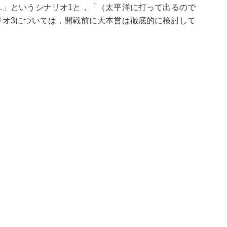
…」というシナリオ1と，「（太平洋に打って出るので
リオ3については，開戦前に大本営は徹底的に検討して