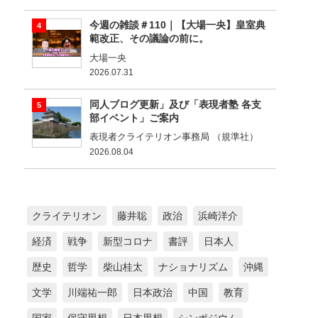
今週の雑談＃110｜【大場一央】皇室典
範改正、その議論の前に。
大場一央
2026.07.31
同人ブログ更新」及び「表現者塾 各支
部イベント」ご案内
表現者クライテリオン事務局 （規準社）
2026.08.04
クライテリオン
藤井聡
政治
浜崎洋介
経済
戦争
新型コロナ
書評
日本人
歴史
哲学
柴山桂太
ナショナリズム
沖縄
文学
川端祐一郎
日本政治
中国
教育