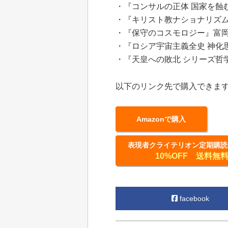
・『コンサルの正体 国家を蝕
・『キリスト教ナショナリズム
・『保守のコスモロジー』富岡
・『ロシア宇宙主義全史 神化
・『天皇への敗北 シリーズ哲
以下のリンク先で購入できま
Amazonで購入
表現者クライテリオン定期購読
10%OFF 送料無
facebook