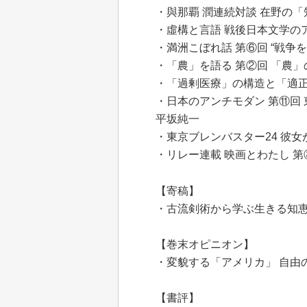
・與那覇 潤連続対談 在野の「
・虛構と言語 戦後日本文学の
・満洲こぼれ話 第⑥回 “戦争を
・「農」を語る 第②回 「農」
・「過剰医療」の構造と「適正
・日本のアンチモダン 第⑪回
平坂純一
・東京ブレンバスター24 彼
・リレー連載 映画とわたし 第
【寄稿】
・古流剣術から学ぶ生きる知恵
【巻末オピニオン】
・変貌する「アメリカ」 自由
【書評】