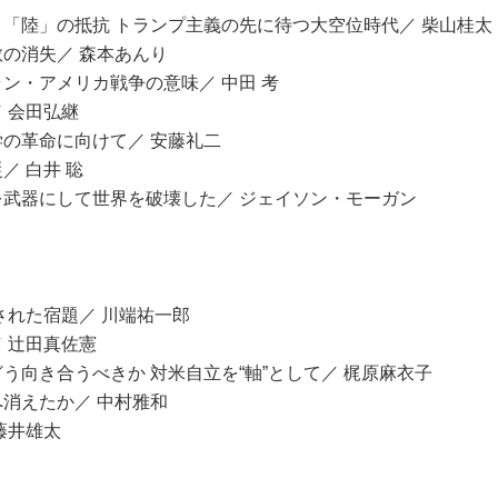
「陸」の抵抗 トランプ主義の先に待つ大空位時代／ 柴山桂太
の消失／ 森本あんり
ン・アメリカ戦争の意味／ 中田 考
 会田弘継
の革命に向けて／ 安藤礼二
／ 白井 聡
武器にして世界を破壊した／ ジェイソン・モーガン
！
された宿題／ 川端祐一郎
 辻田真佐憲
う向き合うべきか 対米自立を“軸”として／ 梶原麻衣子
消えたか／ 中村雅和
藤井雄太