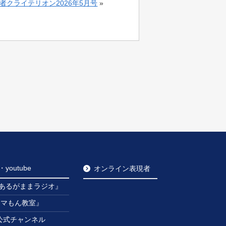
者クライテリオン2026年5月号
»
outube
オンライン表現者
あるがままラジオ』
ンマもん教室』
be公式チャンネル