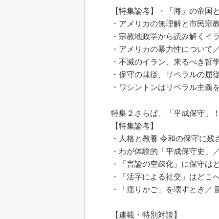
【特集論考】・「海」の帝国と
・アメリカの無理解と市民宗教
・宗教地政学から読み解くイラ
・アメリカの暴力性について／
・不滅のイラン、来るべき哲学
・保守の隷従、リベラルの屈従
・ワシントンはリベラル主義を
特集２さらば、「平成保守」
【特集論考】
・人格と教養 令和の保守に残
・わが体験的「平成保守史」／
・「言論の空疎化」に保守はど
・「活字による社交」はどこへ
・「揺りかご」を壊すとき／ 
【連載・特別対談】