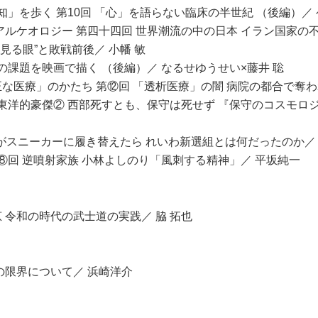
知」を歩く 第10回 「心」を語らない臨床の半世紀 （後編）／
アルケオロジー 第四十四回 世界潮流の中の日本 イラン国家の
見る眼”と敗戦前後／ 小幡 敏
の課題を映画で描く （後編）／ なるせゆうせい×藤井 聡
な医療」のかたち 第⑫回 「透析医療」の闇 病院の都合で奪わ
 東洋的豪傑② 西部死すとも、保守は死せず 『保守のコスモロ
女がスニーカーに履き替えたら れいわ新選組とは何だったのか／
⑧回 逆噴射家族 小林よしのり「風刺する精神」／ 平坂純一
 令和の時代の武士道の実践／ 脇 拓也
の限界について／ 浜崎洋介