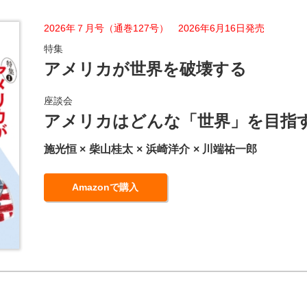
2026年７月号（通巻127号） 2026年6月16日発売
特集
アメリカが世界を破壊する
座談会
アメリカはどんな「世界」を目指
施光恒
柴山桂太
浜崎洋介
川端祐一郎
Amazonで購入