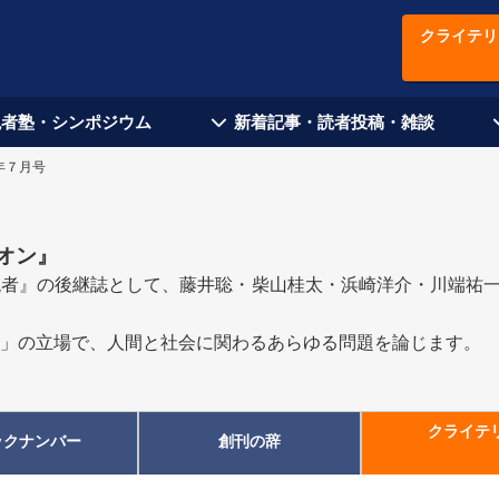
クライテリ
現者塾・シンポジウム
新着記事・読者投稿・雑談
年７月号
オン
』
者』の後継誌として、藤井聡・柴山桂太・浜崎洋介・川端祐一郎
」の立場で、人間と社会に関わるあらゆる問題を論じます。
クライテ
ックナンバー
創刊の辞