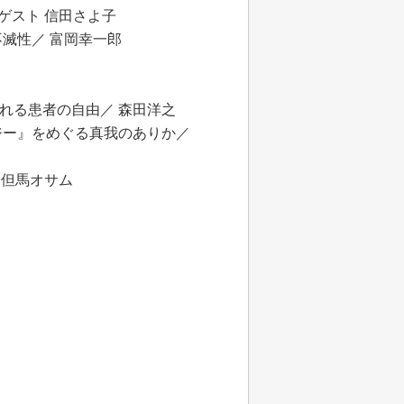
 ゲスト 信田さよ子
不滅性／ 富岡幸一郎
れる患者の自由／ 森田洋之
ジー』をめぐる真我のありか／
 但馬オサム