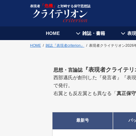
「危機」
表現者
と対峙する保守思想誌
HOME
雑誌・書籍
表
HOME
雑誌『表現者criterion』
表現者クライテリオン2026
『
表現者クライテリ
思想・言論誌
西部邁氏が創刊した『発言者』『表現
で発行。
右翼とも反左翼とも異なる「
真正保守
最新号
バ