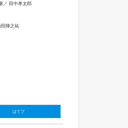
著／ 田中孝太郎
山田陣之祐
はてブ