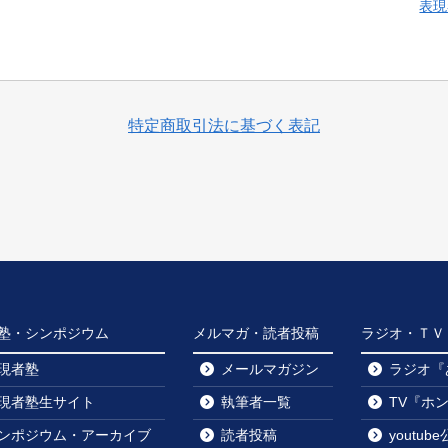
表現
特定商取引法に基づく表記
塾・シンポジウム
メルマガ・読者投稿
ラジオ・ＴＶ・y
現者塾
メールマガジン
ラジオ『
現者塾生サイト
執筆者一覧
TV『ホ
ンポジウム・アーカイブ
読者投稿
youtu