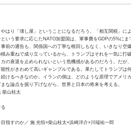
、やはり「壊し屋」ということになるだろう。「相互関税」に
という要求に応じたNATO加盟国は、軍事費をGDPの5%にま
。事前の通告も、関係国への丁寧な根回しもなく、いきなり空
の積み重ねで成り立っているから、トランプはそれを一気に打
リカの衰退を止められないという危機感があるのだろう。だが
可能性がきわめて高いギャンブルである。果たしてトランプは
し続けるべきなのか。イランの側は、どのような原理でアメリ
ざまな論点を掘り下げながら、世界と日本の将来を考える。
 柴山桂太
する
目指すのか／ 施 光恒×柴山桂太×浜崎洋介×川端祐一郎