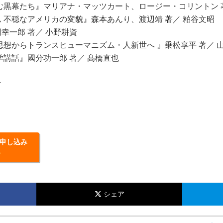
む黒幕たち』マリアナ・マッツカート、ロージー・コリントン 
 不穏なアメリカの変貌』森本あんり、渡辺靖 著／ 粕谷文昭
幸一郎 著／ 小野耕資
思想からトランスヒューマニズム・人新世へ 』乗松享平 著／ 
学講話』國分功一郎 著／ 髙橋直也
す
申し込み
料
シェア