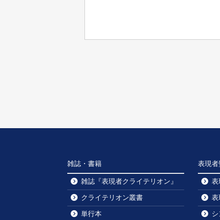
雑誌・書籍
表現者
雑誌『表現者クライテリオン』
表
クライテリオン叢書
表
単行本
シ