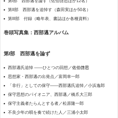
第I部 西部邁を論ず（佐伯啓思ほか12名）
第II部 西部邁を追悼す（森田実ほか50名）
第III部 付録（略年表、書誌ほか各種資料）
巻頭写真集：西部邁アルバム
第I部 西部邁を論ず
西部邁氏追悼 ――ひとつの回想／
佐伯啓思
思想家・西部邁の出発点／富岡幸一郎
「非行」としての保守――西部邁氏追悼／小浜逸郎
保守思想のパイオニア、西部邁／橋爪大三郎
保守主義者たらんとする者／松原隆一郎
不良少年の唄を奏で続けた人／三浦小太郎