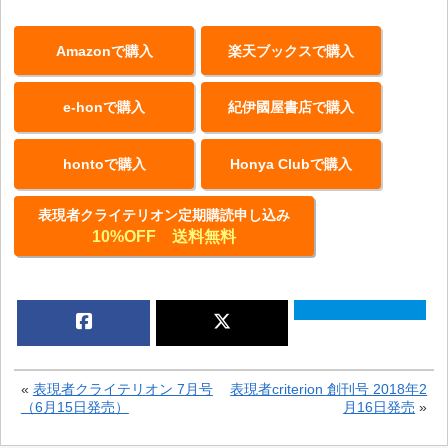
Amazonで購入
楽天ブックスで購入
e-honで購入
紀伊國屋書店で購入
hontoで購入
Honya Clubで購入
表現者クライテリオン定期購読申し込み
10%OFF 送料無料
«
表現者クライテリオン 7月号
表現者criterion 創刊号 2018年2
（6月15日発売）
月16日発売
»