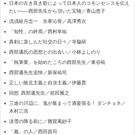
日本の古き良き歌によって日本人のコモンセンスを伝え
たい――西部先生から頂いた宝物／青山恵子
戊戌睦月念一 氷寒沁骨／高澤秀次
「知性」の終焉／西村幸祐
真剣に楽しんだ社交の日々／寺脇研
西部邁氏の思想との出会い／小林よしのり
「執筆業」を始めたころの西部先生／東谷暁
西部邁先生追悼／新保祐司
正しい敗北主義と自決主義／伊藤貫
回想 西部邁先生／前田雅之
三途の川辺に、鬼が集まって酒宴張る！ ダンチョネ／
木村三浩
淡雪の降る前に／雜賀風紗子
「義」の人／西田昌司