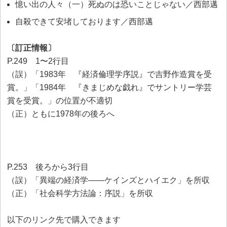
憶い出の人々（一）死ぬのは恐いことじゃない／西部邁
自殺できて安堵しております／西部邁
〔訂正情報〕
P.249 1〜2行目
（誤）「1983年 『経済倫理学序説』で吉野作造賞を受
賞。」「1984年 『きまじめな戯れ』でサントリー学芸
賞を受賞。」の位置が不適切
（正）ともに1978年の後ろへ
P.253 後ろから3行目
（誤）「異端の経済学――ケインズとハイエク」を所収
（正）「社会科学方法論：序説」を所収
以下のリンク先で購入できます