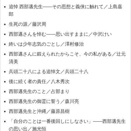
追悼 西部邁先生――その思想と義侠に触れて／上島嘉
郎
生死の源／藤沢周
西部邁さんを悼む――思い出すままに／中沢けい
終いは少年志気のごとし／澤村修治
西部邁さんに鍛えられたからこそ、今の私がある／辻元
清美
兵頭二十八による追悼文／兵頭二十八
後に続く者の責任／八木秀次
西部邁先生のこと／占部まり
西部邁先生の御霊に誓う／森川亮
西部邁先生と沖縄／藤原昌樹
「自分のことは一番後回しにしなさい」――西部邁先生
の思い出／施光恒