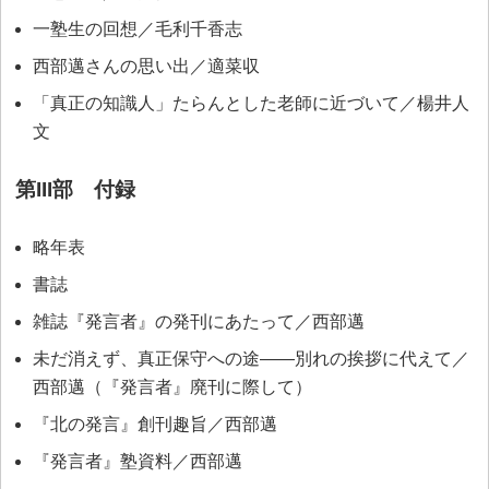
一塾生の回想／毛利千香志
西部邁さんの思い出／適菜収
「真正の知識人」たらんとした老師に近づいて／楊井人
文
第III部 付録
略年表
書誌
雑誌『発言者』の発刊にあたって／西部邁
未だ消えず、真正保守への途――別れの挨拶に代えて／
西部邁（『発言者』廃刊に際して）
『北の発言』創刊趣旨／西部邁
『発言者』塾資料／西部邁