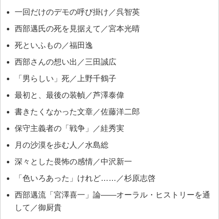
一回だけのデモの呼び掛け／呉智英
西部邁氏の死を見据えて／宮本光晴
死といふもの／福田逸
西部さんの想い出／三田誠広
「男らしい」死／上野千鶴子
最初と、最後の装幀／芦澤泰偉
書きたくなかった文章／佐藤洋二郎
保守主義者の「戦争」／絓秀実
月の沙漠を歩む人／水島総
深々とした畏怖の感情／中沢新一
「色いろあった」けれど……／杉原志啓
西部邁流「宮澤喜一」論――オーラル・ヒストリーを通
して／御厨貴