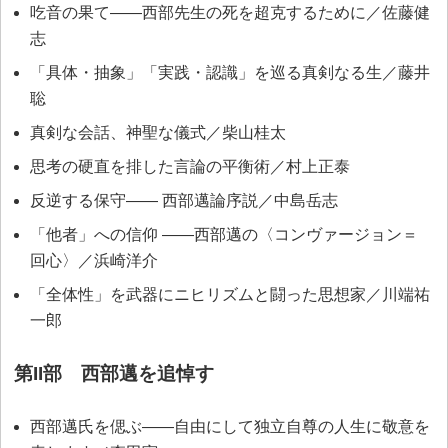
吃音の果て――西部先生の死を超克するために／佐藤健
志
「具体・抽象」「実践・認識」を巡る真剣なる生／藤井
聡
真剣な会話、神聖な儀式／柴山桂太
思考の硬直を排した言論の平衡術／村上正泰
反逆する保守―― 西部邁論序説／中島岳志
「他者」への信仰 ――西部邁の〈コンヴァージョン＝
回心〉／浜崎洋介
「全体性」を武器にニヒリズムと闘った思想家／川端祐
一郎
第II部 西部邁を追悼す
西部邁氏を偲ぶ――自由にして独立自尊の人生に敬意を