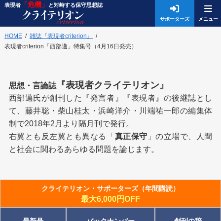
「危機」
表現者
と対峙する保守思想誌
サポーターズ
HOME
雑誌『表現者criterion』
表現者criterion「西部邁」特集号（4月16日発売）
『
表現者クライテリオン
』
思想・言論誌
西部邁氏が創刊した『発言者』『表現者』の後継誌とし
て、藤井聡・柴山桂太・浜崎洋介・川端祐一郎の編集体
制で2018年2月より隔月刊で発行。
右翼とも反左翼とも異なる「
真正保守
」の立場で、人間
と社会に関わるあらゆる問題を論じます。
クライテリオン・サポーターズ（年間購読）
最大6,000円OFF
最新号
バックナンバー
創刊の辞