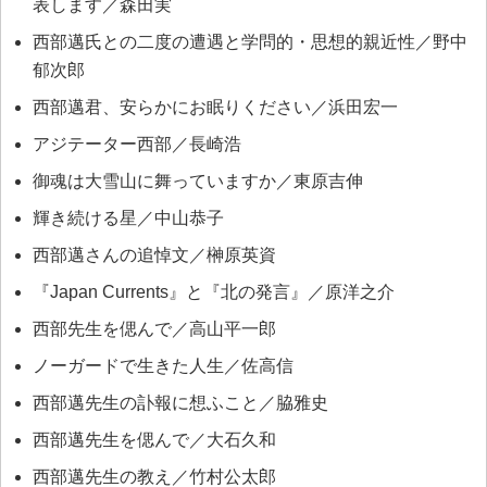
表します／森田実
西部邁氏との二度の遭遇と学問的・思想的親近性／野中
郁次郎
西部邁君、安らかにお眠りください／浜田宏一
アジテーター西部／長崎浩
御魂は大雪山に舞っていますか／東原吉伸
輝き続ける星／中山恭子
西部邁さんの追悼文／榊原英資
『Japan Currents』と『北の発言』／原洋之介
西部先生を偲んで／高山平一郎
ノーガードで生きた人生／佐高信
西部邁先生の訃報に想ふこと／脇雅史
西部邁先生を偲んで／大石久和
西部邁先生の教え／竹村公太郎