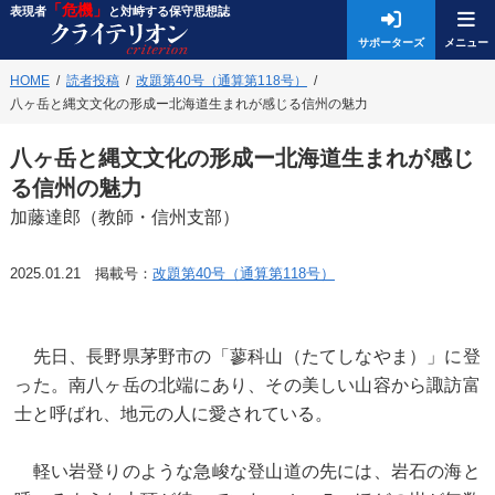
「危機」
表現者
と対峙する保守思想誌
サポーターズ
HOME
読者投稿
改題第40号（通算第118号）
八ヶ岳と縄文文化の形成ー北海道生まれが感じる信州の魅力
八ヶ岳と縄文文化の形成ー北海道生まれが感じ
る信州の魅力
加藤達郎（教師・信州支部）
2025.01.21 掲載号：
改題第40号（通算第118号）
先日、長野県茅野市の「蓼科山（たてしなやま）」に登
った。南八ヶ岳の北端にあり、その美しい山容から諏訪富
士と呼ばれ、地元の人に愛されている。
軽い岩登りのような急峻な登山道の先には、岩石の海と