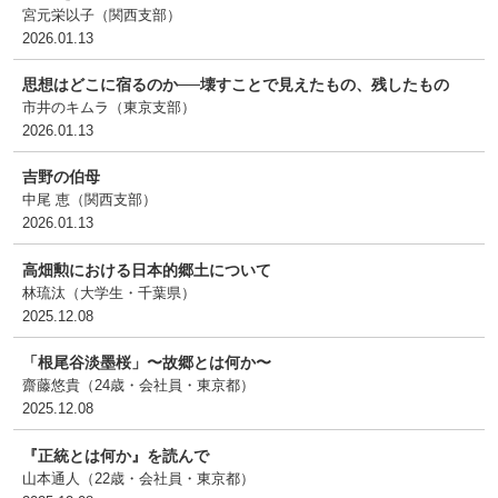
宮元栄以子（関西支部
）
2026.01.13
思想はどこに宿るのか──壊すことで見えたもの、残したもの
市井のキムラ（東京支部
）
2026.01.13
吉野の伯母
中尾 恵（関西支部
）
2026.01.13
高畑勲における日本的郷土について
林琉汰（大学生・千葉県
）
2025.12.08
「根尾谷淡墨桜」〜故郷とは何か〜
齋藤悠貴（24歳・会社員・東京都
）
2025.12.08
『正統とは何か』を読んで
山本通人（22歳・会社員・東京都
）