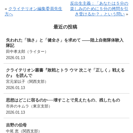
反出生主義：「あなたは５分の
«
クライテリオン編集委員先生
楽しみのために５分の拷問を引
方へ
き受けるか？」という問い
»
最近の投稿
失われた「強さ」と「健全さ」を求めて ――陸上自衛隊体験入
隊記
田中孝太郎（ライター
）
2026.01.13
クライテリオン叢書『敗戦とトラ ウマ 次こそ「正しく」戦える
か』 を読んで
宮元栄以子（関西支部
）
2026.01.13
思想はどこに宿るのか──壊すことで見えたもの、残したもの
市井のキムラ（東京支部
）
2026.01.13
吉野の伯母
中尾 恵（関西支部
）