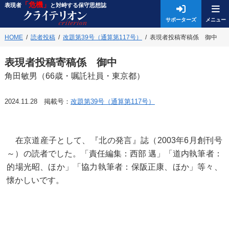
「危機」
表現者
と対峙する保守思想誌
サポーターズ
HOME
読者投稿
改題第39号（通算第117号）
表現者投稿寄稿係 御中
表現者投稿寄稿係 御中
角田敏男（66歳・嘱託社員・東京都）
2024.11.28 掲載号：
改題第39号（通算第117号）
在京道産子として、『北の発言』誌（2003年6月創刊号
～）の読者でした。「責任編集：西部 邁」「道内執筆者：
的場光昭、ほか」「協力執筆者：保阪正康、ほか」等々、
懐かしいです。