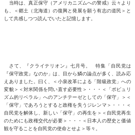
当時は、真正保守（アメリカニズムへの警戒）云々より
も、＜郷土（北海道）の復興と発展を願う有志の道民＞と
して共感しつつ読んでいたと記憶します。
さて、『クライテリオン』七月号。 特集「自民党は
『保守政党』なのか」は、目から鱗の論点が多く、読み応
えありました。曰く、＜小泉改革による「階級政党」への
変貌＞＜対米関係を問い直す必要性＞・・・＜「ポピュリ
ズム的リベラル」へのアンチテーゼとしての「保守」＞＜
「保守」であろうとすると政権を失うジレンマ＞・・・＜
自民党を解体し、新しい「保守」の再生を＞＜自民党再生
のためにも政権交代が必要＞・・・＜日本人の歴史と価値
観を守ることを自民党の使命とせよ＞等々。