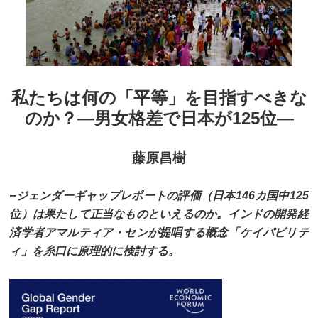
私たちは何の「平等」を目指すべきな
のか？―男女格差で日本が125位―
藤原昌樹
−ジェンダーギャップレポートの評価（日本146カ国中125
位）は果たして正当なものといえるのか。インドの開発経
済学者アマルティア・センが提唱する概念「ケイパビリテ
ィ」を糸口に原理的に検討する。