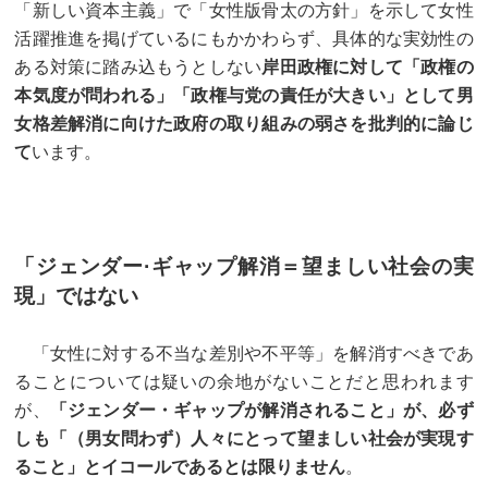
「新しい資本主義」で「女性版骨太の方針」を示して女性
活躍推進を掲げているにもかかわらず、具体的な実効性の
ある対策に踏み込もうとしない
岸田政権に対して「政権の
本気度が問われる」「政権与党の責任が大きい」として男
女格差解消に向けた政府の取り組みの弱さを批判的に論じ
て
います。
「ジェンダー·ギャップ解消＝望ましい社会の実
現」ではない
「女性に対する不当な差別や不平等」を解消すべきであ
ることについては疑いの余地がないことだと思われます
が、
「ジェンダー・ギャップが解消されること」が、必ず
しも「（男女問わず）人々にとって望ましい社会が実現す
ること」とイコールであるとは限りません
。