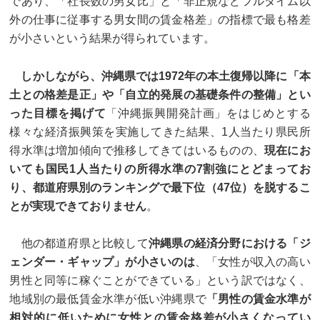
であり、「社長数の男女比」と「非正規などフルタイム以
外の仕事に従事する男女間の賃金格差」の指標で最も格差
が小さいという結果が得られています。
しかしながら、沖縄県では1972年の本土復帰以降に「本
土との格差是正」や「自立的発展の基礎条件の整備」とい
った目標を掲げて
「沖縄振興開発計画」をはじめとする
様々な経済振興策を実施してきた結果、1人当たり県民所
得水準は増加傾向で推移してきてはいるものの、
現在にお
いても国民1人当たりの所得水準の7割強にとどまってお
り、都道府県別のランキングで最下位（47位）を脱するこ
とが実現できておりません
。
他の都道府県と比較して
沖縄県の経済分野における「ジ
ェンダー・ギャップ」が小さいのは
、「女性が収入の高い
男性と同等に稼ぐことができている」という訳ではなく、
地域別の最低賃金水準が低い沖縄県で
「男性の賃金水準が
相対的に低いために女性との賃金格差が小さくなってい