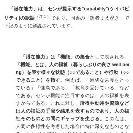
「潜在能力」は、センが提示する“capability”(ケイパビ
（注１）
リティ)の訳語
であり、同書の「訳者まえがき」で
下記のように解説されています。
「潜在能力」は「機能」の集合
として表される。
「機能」とは、人の福祉（暮らしぶりの良さ well-bei
ng）を表す様々な状態（○○であること）や行動（○○
できること）を指す
。例えば、「適切な栄養をとっ
ている」「健康である」「教育を受けている」など
である。センが機能に注目するのは、人の福祉を表
すからである。これに対し、
所得や効用や資源など
は人の福祉の手段や結果を表すものであり、人の福
祉そのものとの間にギャップを生じる。
この点は、
人間の多様性を考慮した場合に特に深刻なものとな