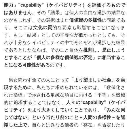
能力」“capability”（ケイパビリティ）を評価するもので
はありません
。その「結果」は個人の自由な選択の結果な
のかもしれず、その選択はまた
価値観の多様性
の問題であ
り、そこには
文化の質
的な要素も影響することになりま
す。もし「結果」としての平等性が低かったとしても、そ
れが十分なケイパビリティの中でそれぞれが選択した結果
であるとしたならば、そのこと自体を
批判し、是正しよう
とすることが「個人の多様な価値観の否定」に相当するこ
とになる可能性がある
のです。
男女問わず全ての人にとって
「より望ましい社会」を実
現するために、
私たちに求められているのは、「数値化さ
れた指標」で示される単純な項目における「平等」を機械
的に追求することではなく、
人々の“capability”（ケイパ
ビリティ）をより大きくしていくこと
であり、
「みんな同
じではない」という当たり前のこと－人間の多様性－を認
識した上で、
自らとは異なる他者の「存在」を否定したり