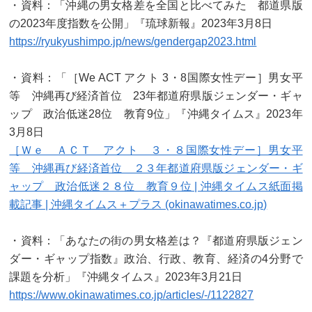
・資料：「沖縄の男女格差を全国と比べてみた 都道県版
の2023年度指数を公開」『琉球新報』2023年3月8日
https://ryukyushimpo.jp/news/gendergap2023.html
・資料：「［We ACT アクト 3・8国際女性デー］男女平
等 沖縄再び経済首位 23年都道府県版ジェンダー・ギャ
ップ 政治低迷28位 教育9位」『沖縄タイムス』2023年
3月8日
［Ｗｅ ＡＣＴ アクト ３・８国際女性デー］男女平
等 沖縄再び経済首位 ２３年都道府県版ジェンダー・ギ
ャップ 政治低迷２８位 教育９位 | 沖縄タイムス紙面掲
載記事 | 沖縄タイムス＋プラス (okinawatimes.co.jp)
・資料：「あなたの街の男女格差は？『都道府県版ジェン
ダー・ギャップ指数』政治、行政、教育、経済の4分野で
課題を分析」『沖縄タイムス』2023年3月21日
https://www.okinawatimes.co.jp/articles/-/1122827