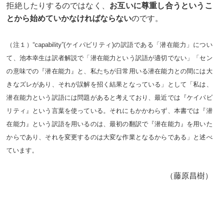
拒絶したりするのではなく、
お互いに尊重し合うというこ
とから始めていかなければならない
のです。
（注１）“capability”(ケイパビリティ)の訳語である「潜在能力」につい
て、池本幸生は訳者解説で「潜在能力という訳語が適切でない」「セン
の意味での『潜在能力』と、私たちが日常用いる潜在能力との間には大
きなズレがあり、それが誤解を招く結果となっている」として「私は、
潜在能力という訳語には問題があると考えており、最近では『ケイパビ
リティ』という言葉を使っている。それにもかかわらず、本書では『潜
在能力』という訳語を用いるのは、最初の翻訳で『潜在能力』を用いた
からであり、それを変更するのは大変な作業となるからである」と述べ
ています。
（藤原昌樹）