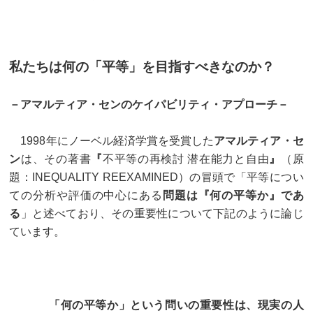
私たちは何の「平等」を目指すべきなのか？
－アマルティア・センのケイパビリティ・アプローチ－
1998年にノーベル経済学賞を受賞した
アマルティア・セ
ン
は、その著書
『
不平等の再検討 潜在能力と自由
』
（原
題：INEQUALITY REEXAMINED）の冒頭で「平等につい
ての分析や評価の中心にある
問題は『何の平等か』であ
る
」と述べており、その重要性について下記のように論じ
ています。
「何の平等か」という問いの重要性は、現実の人