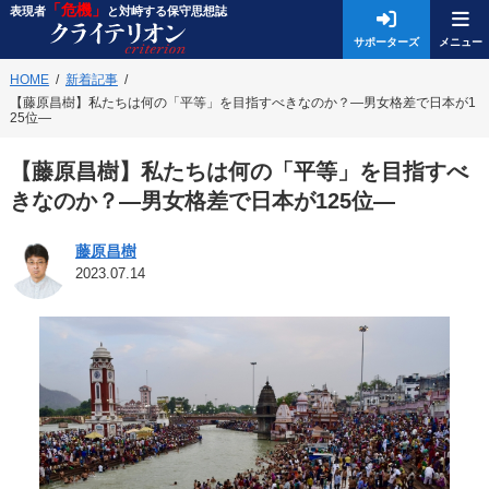
「危機」
表現者
と対峙する保守思想誌
サポーターズ
HOME
新着記事
【藤原昌樹】私たちは何の「平等」を目指すべきなのか？―男女格差で日本が1
25位―
【藤原昌樹】私たちは何の「平等」を目指すべ
きなのか？―男女格差で日本が125位―
藤原昌樹
2023.07.14