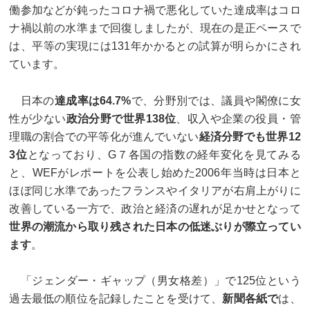
働参加などが鈍ったコロナ禍で悪化していた達成率はコロ
ナ禍以前の水準まで回復しましたが、現在の是正ペースで
は、平等の実現には131年かかるとの試算が明らかにされ
ています。
日本の
達成率は64.7%
で、分野別では、議員や閣僚に女
性が少ない
政治分野で世界138位
、収入や企業の役員・管
理職の割合での平等化が進んでいない
経済分野でも世界12
3位
となっており、G７各国の指数の経年変化を見てみる
と、WEFがレポートを公表し始めた2006年当時は日本と
ほぼ同じ水準であったフランスやイタリアが右肩上がりに
改善している一方で、政治と経済の遅れが足かせとなって
世界の潮流から取り残された日本の低迷ぶりが際立ってい
ます
。
「ジェンダー・ギャップ（男女格差）」で125位という
過去最低の順位を記録したことを受けて、
新聞各紙で
は、