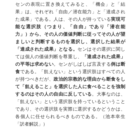
センの表現に置き換えてみると、「機会」と「結
果」は、それぞれ「自由／潜在能力」と「達成され
た成果」である。人は、その人が持っている
実現可
能な選択肢（つまり、「自由」であり「潜在能
力」）から、その人の価値判断に従ってその人が望
ましいと判断するものを選択し、選択した結果が
「達成された成果」となる。
センはその選択に関し
ては個人の価値判断を尊重し、
「達成された成果」
の平等は求めない
。センがしばしば言及する
例は断
食
である。「飢えない」という選択肢はすべての人
が持つべきだが、
政治的宗教的な理由から断食をし
て「飢えること」を選択した人に食べることを強制
するのはその人の自由に反している
。大事なのは、
「飢えない」という選択肢を持っているということ
であり、その選択肢を実際に選択するかどうかは、
各個人に任せられるべきものである。（池本幸生
「訳者解説」）