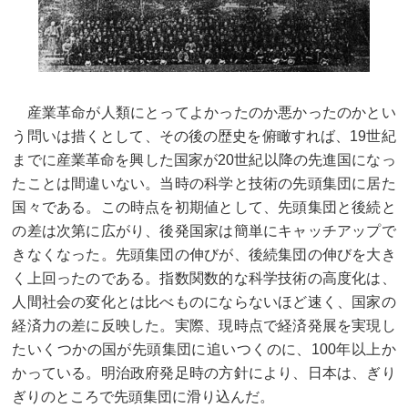
産業革命が人類にとってよかったのか悪かったのかとい
う問いは措くとして、その後の歴史を俯瞰すれば、19世紀
までに産業革命を興した国家が20世紀以降の先進国になっ
たことは間違いない。当時の科学と技術の先頭集団に居た
国々である。この時点を初期値として、先頭集団と後続と
の差は次第に広がり、後発国家は簡単にキャッチアップで
きなくなった。先頭集団の伸びが、後続集団の伸びを大き
く上回ったのである。指数関数的な科学技術の高度化は、
人間社会の変化とは比べものにならないほど速く、国家の
経済力の差に反映した。実際、現時点で経済発展を実現し
たいくつかの国が先頭集団に追いつくのに、100年以上か
かっている。明治政府発足時の方針により、日本は、ぎり
ぎりのところで先頭集団に滑り込んだ。