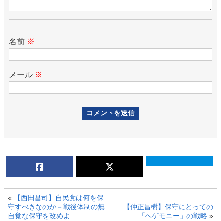
名前
※
メール
※
«
【西田昌司】自民党は何を保
守すべきなのか－戦後体制の無
【仲正昌樹】保守にとっての
自覚な保守を改めよ
「ヘゲモニー」の戦略
»