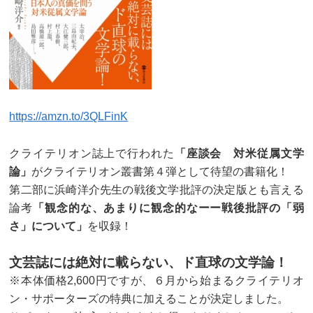
https://amzn.to/3QLFinK
クライテリオン誌上で行われた
「座談会 対米従属文学
論」
がクライテリオン叢書第４弾として待望の書籍化！
第二部に浜崎洋介先生の戦後文学批評の決定版とも言える
論考
「観念的な、あまりに観念的なーー戦後批評の「弱
さ」について」
を収録！
文芸誌には絶対に載らない、ド直球の文学論！
※本体価格2,600円ですが、６月から始まるクライテリオ
ン・サポーターズの特典に加えることが決定しました。