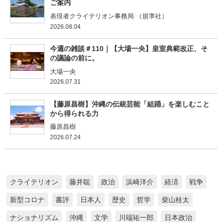
ご案内
表現者クライテリオン事務局 （規準社）
2026.08.04
今週の雑談＃110｜【大場一央】皇室典範改正、そ
の議論の前に。
大場一央
2026.07.31
【藤原昌樹】沖縄の伝統芸能「組踊」を楽しむこと
から得られる力
藤原昌樹
2026.07.24
クライテリオン
藤井聡
政治
浜崎洋介
経済
戦争
新型コロナ
書評
日本人
歴史
哲学
柴山桂太
ナショナリズム
沖縄
文学
川端祐一郎
日本政治