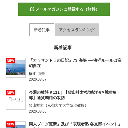
メールマガジンに登録する（無料）
アクセスランキング
新着記事
新着記事
『カッサンドラの日記』73 海峡 ──海洋ルールは変
NEW
幻自在
橋本 由美
2026.08.07
今週の雑談＃111｜【柴山桂太×浜崎洋介×川端祐一
NEW
郎】通貨覇権の攻防
柴山桂太（京都大学大学院准教授）
2026.08.06
同人ブログ更新」及び「表現者塾 各支部イベント」
NEW