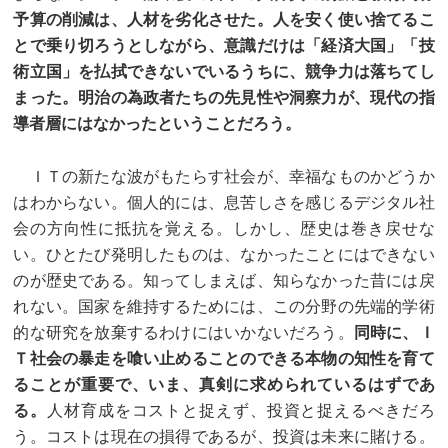
予算の削減は、人材を劣化させた。人を安く使い捨てるこ
とで乗り切ろうとしながら、意識だけは「経済大国」「技
術立国」を払拭できないでいるうちに、競争力は落ちてし
まった。明治の為政者たちの先見性や洞察力が、現代の指
導者層にはなかったということだろう。
ＩＴの新たな波がもたらす社会が、幸福なものかどうか
はわからない。個人的には、息苦しさを感じるデジタル社
会の方向性に抵抗を覚える。しかし、歴史は巻き戻せな
い。ひとたび発明したものは、なかったことにはできない
のが歴史である。知ってしまえば、知らなかった昔には戻
れない。国家を維持するためには、この分野の先端的学術
的な研究を放棄するわけにはいかないだろう。
同時に、Ｉ
Ｔ社会の暴走を喰い止めることのできる本物の知性を育て
ることが重要で、いま、真剣に求められているはずであ
る。
人材育成をコストと捉えず、投資と捉えるべきだろ
う。コストは現在の損得であるが、投資は未来に賭ける。