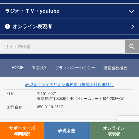
ラジオ・ＴＶ・youtube
オンライン表現者
HOME
公式X
プライバシーポリシー
運営会社概要
表現者クライテリオン事務局（株式会社規準社）
住所
〒151-0071
東京都渋谷区本町1-40-14
カームコート初台203号室
お問合せ
050-3110-2617
サポーターズ
オンライン
表現者クライテリオン事務局
表現者塾
年間購読
表現者
info@the-criterion.jp