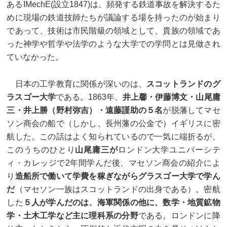
あるIMechE(設立1847)は、頻発する鉄道事故を解決するた
めに現場の鉄道技師たちが議論する場を持ったのが始まり
であって、技術は市民階級の領域として、貴族の領域であ
った神学や哲学や法学のような大学での学問とは見做され
ていなかった。
日本の工学教育に関係が深いのは、
スコットランドのグ
ラスゴー大学
である。1863年、
井上馨・伊藤博文・山尾庸
三・井上勝（野村弥吉）・遠藤謹助の５名
が脱藩してマセ
ソン商会の船で（しかし、長州藩の公金で）イギリスに密
航した。この話はよく知られているので一気に端折るが、
このうちのひとり
山尾庸三が
ロンドン大学ユニバーシテ
ィ・カレッジで2年間学んだ後、マセソン商会の紹介によ
り
造船所で働いて学費を稼ぎながらグラスゴー大学で学ん
だ
（マセソン一族はスコットランドの出身である）。密航
した
５人が学んだのは、海軍関係の他に、数学・地質鉱物
学・土木工学など主に理科系の分野
である。ロンドンに降