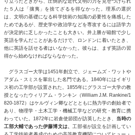
り立ったときから、圧倒的な近代文明の力を見せつけられ
た５人は「攘夷」を捨てざるを得なかった。理系の選択
は、文明の基礎になる科学技術の知識の必要性を痛感した
ためであるが、歴史学や政治学などを専攻するには語学力
が決定的に乏しかったことも大きい。井上勝が箱館で少し
英語を学んだことがあるだけで、ロンドンに着いたとき、
他に英語を話せる者はいなかった。彼らは、まず英語の習
得から始めなければならなかった。
グラスゴー大学は1451年創立で、ジェームズ・ワットや
アダム・スミスを輩出した名門である。1840年にはイギリ
ス初の工学部が設置された。1855年にグラスゴー大学の教
授となったウィリアム・ランキン（William J.M. Rankine/1
820-1872）はケルヴィン卿などとともに熱力学の創始者で
あり、物理学・土木工学・機械工学などの研究・教育に携
わっていた。1872年に岩倉使節団が訪英したとき、
当時の
工部大輔であった伊藤博文は、
工部省が設立を計画してい
る工学技術者養成のための高等教育機関についてヒュー・