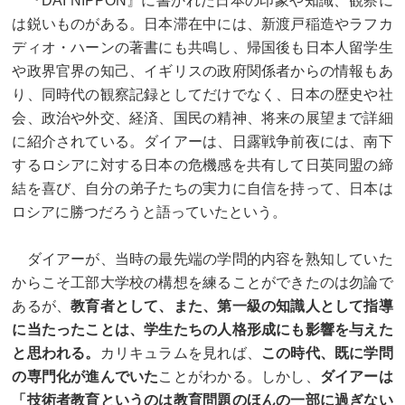
『DAI NIPPON』に書かれた日本の印象や知識、観察に
は鋭いものがある。日本滞在中には、新渡戸稲造やラフカ
ディオ・ハーンの著書にも共鳴し、帰国後も日本人留学生
や政界官界の知己、イギリスの政府関係者からの情報もあ
り、同時代の観察記録としてだけでなく、日本の歴史や社
会、政治や外交、経済、国民の精神、将来の展望まで詳細
に紹介されている。ダイアーは、日露戦争前夜には、南下
するロシアに対する日本の危機感を共有して日英同盟の締
結を喜び、自分の弟子たちの実力に自信を持って、日本は
ロシアに勝つだろうと語っていたという。
ダイアーが、当時の最先端の学問的内容を熟知していた
からこそ工部大学校の構想を練ることができたのは勿論で
あるが、
教育者として、また、第一級の知識人として指導
に当たったことは、学生たちの人格形成にも影響を与えた
と思われる。
カリキュラムを見れば、
この時代、既に学問
の専門化が進んでいた
ことがわかる。しかし、
ダイアーは
「技術者教育というのは教育問題のほんの一部に過ぎない