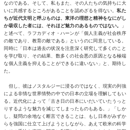
なのである。そして、私もまた、その人たちの気持ちに大
いに共感するところがあることを認めざるを得ない。
私た
ちが近代文明と呼ぶものは、東洋の理想と精神をなにがし
か吸収した者には、それほど魅力のあるものではない。
」
と述べて、ラフカディオ・ハーンが「個人主義が社会秩序
の敵であり、教育の敵である」というのに同意している。
同時に「日本は過去の状況を注意深く研究して多くのこと
を学び取り、その結果、数多くの社会悪の原因となる極端
な個人主義を抑えることができるに違いない」と、期待し
た。
但し、彼はノスタルジーに浸るのではなく、現実の列強
による非情な世界情勢の中での日本の立場を理解してもい
る。近代化によって「古き日の日本にいだいていたうっと
りするような魅力を減じてしまったものもある。」「しか
し、疑問の余地なく断言できることは、もし日本がみずか
らを強国に仕立て上げようとしながら、あえて欧米の科学