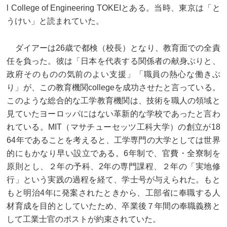
l College of Engineering TOKEIとある。当時、東京は「と
うけい」と読まれていた。
ダイアーは26歳で都検（校長）となり、教育面での全責
任を負った。彼は「日本を代表する関係者の献身ぶりと、
政府そのものの気前のよい支援」「職員の熱心な働きぶ
り」が、この教育機関collegeを成功させたと言っている。
このような総合的な工学教育機関は、技術を職人の領域と
見ていたヨーロッパにはない革新的な学校であったと言わ
れている。MIT（マサチューセッツ工科大学）の創立が18
64年であることを考えると、工学専門の大学としては世界
的にもかなり早い設立である。6年制で、官費・全寮制を
原則とし、２年の予科、2年の専門課程、２年の「実地修
行」という実践の過程を経て、学士号が与えられた。もと
もと明治4年に発案されたときから、工部省に奉職する人
材育成を目的としていたため、卒業後７年間の奉職義務と
して工業士官のポストが約束されていた。