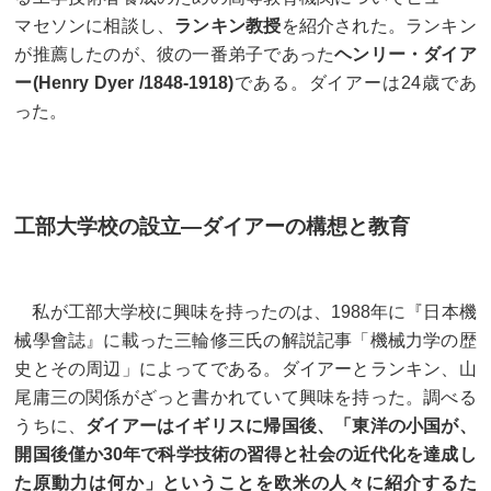
マセソンに相談し、
ランキン教授
を紹介された。ランキン
が推薦したのが、彼の一番弟子であった
ヘンリー・ダイア
ー(Henry Dyer /1848-1918)
である。ダイアーは24歳であ
った。
工部大学校の設立—ダイアーの構想と教育
私が工部大学校に興味を持ったのは、1988年に『日本機
械學會誌』に載った三輪修三氏の解説記事「機械力学の歴
史とその周辺」によってである。ダイアーとランキン、山
尾庸三の関係がざっと書かれていて興味を持った。調べる
うちに、
ダイアーはイギリスに帰国後、「東洋の小国が、
開国後僅か30年で科学技術の習得と社会の近代化を達成し
た原動力は何か」ということを欧米の人々に紹介するた