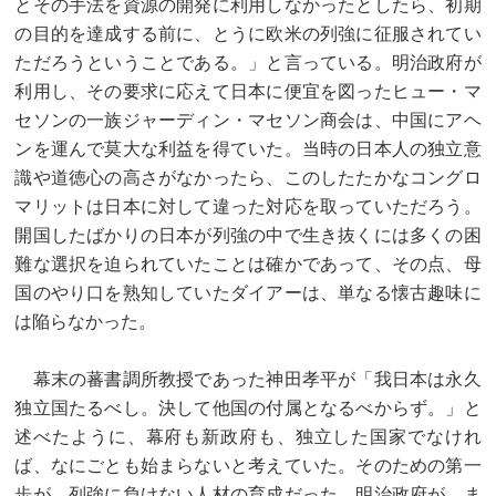
とその手法を資源の開発に利用しなかったとしたら、初期
の目的を達成する前に、とうに欧米の列強に征服されてい
ただろうということである。」と言っている。明治政府が
利用し、その要求に応えて日本に便宜を図ったヒュー・マ
セソンの一族ジャーディン・マセソン商会は、中国にアヘ
ンを運んで莫大な利益を得ていた。当時の日本人の独立意
識や道徳心の高さがなかったら、このしたたかなコングロ
マリットは日本に対して違った対応を取っていただろう。
開国したばかりの日本が列強の中で生き抜くには多くの困
難な選択を迫られていたことは確かであって、その点、母
国のやり口を熟知していたダイアーは、単なる懐古趣味に
は陥らなかった。
幕末の蕃書調所教授であった神田孝平が「我日本は永久
独立国たるべし。決して他国の付属となるべからず。」と
述べたように、幕府も新政府も、独立した国家でなけれ
ば、なにごとも始まらないと考えていた。そのための第一
歩が、列強に負けない人材の育成だった。明治政府が、ま