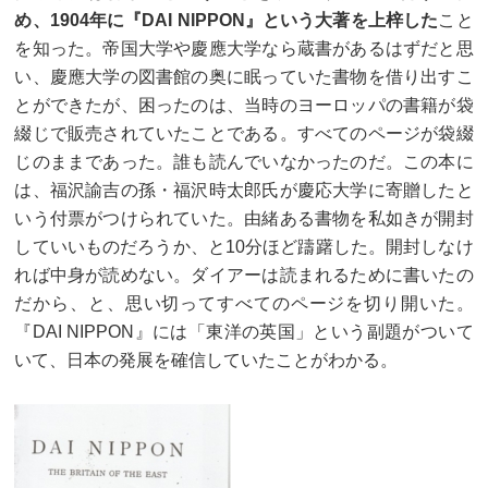
め、1904年に『DAI NIPPON』という大著を上梓した
こと
を知った。帝国大学や慶應大学なら蔵書があるはずだと思
い、慶應大学の図書館の奥に眠っていた書物を借り出すこ
とができたが、困ったのは、当時のヨーロッパの書籍が袋
綴じで販売されていたことである。すべてのページが袋綴
じのままであった。誰も読んでいなかったのだ。この本に
は、福沢諭吉の孫・福沢時太郎氏が慶応大学に寄贈したと
いう付票がつけられていた。由緒ある書物を私如きが開封
していいものだろうか、と10分ほど躊躇した。開封しなけ
れば中身が読めない。ダイアーは読まれるために書いたの
だから、と、思い切ってすべてのページを切り開いた。
『DAI NIPPON』には「東洋の英国」という副題がついて
いて、日本の発展を確信していたことがわかる。