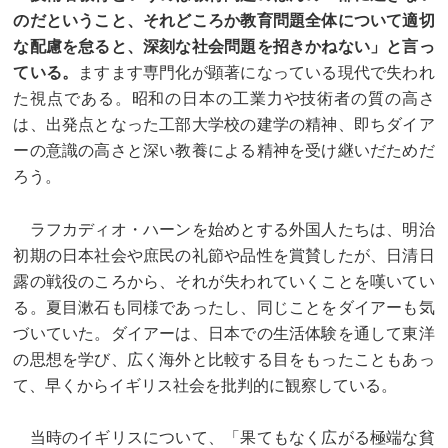
のだということ、それどころか教育問題全体について適切
な配慮を怠ると、深刻な社会問題を招きかねない」と言っ
ている。
ますます専門化が顕著になっている現代で失われ
た視点である。昭和の日本の工業力や技術者の質の高さ
は、出発点となった工部大学校の建学の精神、即ちダイア
ーの意識の高さと深い教養による精神を受け継いだためだ
ろう。
ラフカディオ・ハーンを始めとする外国人たちは、明治
初期の日本社会や庶民の礼節や品性を賞賛したが、日清日
露の戦役のころから、それが失われていくことを嘆いてい
る。夏目漱石も同様であったし、同じことをダイアーも気
づいていた。ダイアーは、日本での生活体験を通して東洋
の思想を学び、広く海外と比較する目をもったこともあっ
て、早くからイギリス社会を批判的に観察している。
当時のイギリスについて、「果てもなく広がる極端な貧