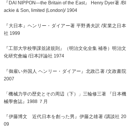
『DAI NIPPON—the Britain of the East』 Henry Dyer著 /Bl
ackie & Son, limited (London)/ 1904
『大日本』ヘンリー・ダイアー著 平野勇夫訳 /実業之日本
社 1999
『工部大学校學課並諸規則』（明治文化全集 補巻）明治文
化研究會編 /日本評論社 1974
『御雇い外国人 ヘンリー・ダイアー』北政己著 /文政書院
2007
「機械力学の歴史とその周辺（下）」三輪修三著 『日本機
械學會誌』1988 ７月
『伊藤博文 近代日本を創った男』伊藤之雄著 /講談社 20
09