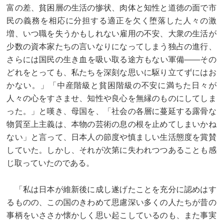
富の差、貧困層の生活の惨状、肉体と知性と道徳の面で市
民の義務を相応に分担する適正を欠く堕落した人々の激
増、いつ職を失うかもしれない雇用の不安、大衆の生活が
少数の資本家たちの言いなりになってしまう独占の進行、
さらには国民の生き血を吸い取る途方もない軍備——その
どれをとっても、私たちを深刻な思いに駆り立てずにはお
かない。」「中産階級と貧困階級の不安に満ちた日々が
人々の心をすさませ、知性や良心を無縁のものにしてしま
った。」と嘆き、母国を、「社会の各層に蔓延する露骨な
物質至上主義は、本物の芸術の息の根を止めてしまいかね
ない」と言って、日本人の節度や慎ましい生活態度を賞賛
していた。しかし、それが次第に失われつつあることも感
じ取っていたのである。
「私は日本が維新後に成し遂げたことを充分に認めはす
るものの、この国のきわめて思慮深い多くの人たちが昔の
事柄をいささか懐かしく思い起こしているのも、また事実