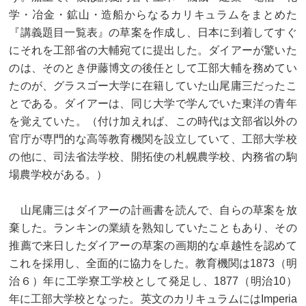
学・冶金・鉱山・造船からなるカリキュラムをまとめた
『講義題目一覧表』の草案を作成し、日本に到着してすぐ
にそれを工部省の大輔宛てに提出した。ダイアーが驚いた
のは、そのとき伊藤博文の後任として工部大輔を務めてい
たのが、グラスゴー大学に在籍していた山尾庸三だったこ
とである。ダイアーは、同じ大学で学んでいた東洋の青年
を覚えていた。（付け加えれば、この時代は文部省以外の
官庁が専門的な高等教育機関を設立していて、工部大学校
の他に、司法省法学校、開拓使の札幌農学校、内務省の駒
場農学校がある。）
山尾庸三はダイアーの計画書を読んで、自らの草案を放
棄した。ランキンの業績を熟知していたこともあり、その
推薦で来日したダイアーの草案の画期的な卓越性を認めて
これを採用し、全面的に協力をした。教育機関は1873（明
治６）年に工学寮工学校として発足し、1877（明治10）
年に工部大学校となった。英文のカリキュラムにはImperia