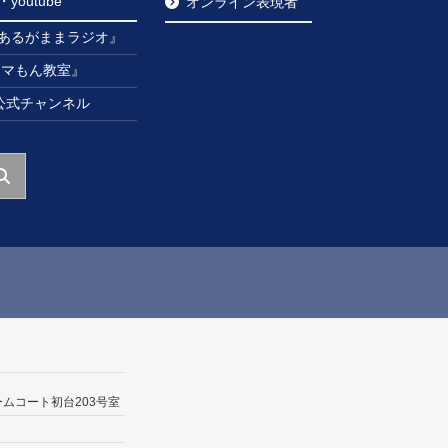
outube
オンライン表現者
あるがままラジオ』
ンマもん教室』
be公式チャンネル
ームコート初台203号室