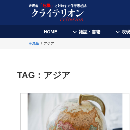
「危機」
表現者
と対峙する保守思想誌
HOME
雑誌・書籍
表
HOME
アジア
TAG：
アジア