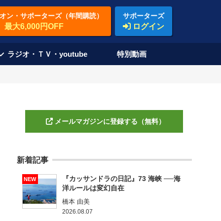
オン・サポーターズ（年間購読）
サポーターズ
最大6,000円OFF
ログイン
ラジオ・ＴＶ・youtube
特別動画
メールマガジンに登録する（無料）
新着記事
『カッサンドラの日記』73 海峡 ──海
NEW
洋ルールは変幻自在
橋本 由美
2026.08.07