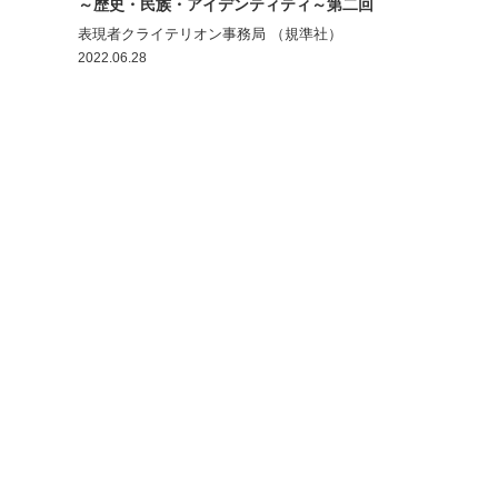
～歴史・民族・アイデンティティ～第二回
表現者クライテリオン事務局 （規準社）
2022.06.28