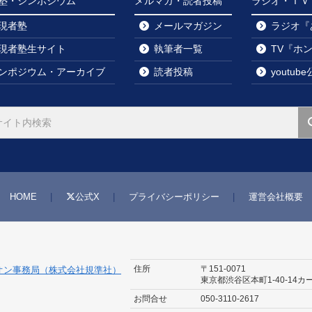
塾・シンポジウム
メルマガ・読者投稿
ラジオ・ＴＶ・y
現者塾
メールマガジン
ラジオ『
現者塾生サイト
執筆者一覧
TV『ホ
ンポジウム・アーカイブ
読者投稿
youtu
HOME
公式X
プライバシーポリシー
運営会社概要
住所
〒151-0071
オン事務局（株式会社規準社）
東京都渋谷区本町1-40-14
カ
お問合せ
050-3110-2617