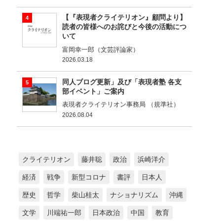
【『表現者クライテリオン』顧問より】
読者の皆様へのお詫びと今後の活動につ
いて
富岡幸一郎（文芸評論家）
2026.03.18
同人ブログ更新」及び「表現者塾 各支
部イベント」ご案内
表現者クライテリオン事務局 （規準社）
2026.08.04
クライテリオン
藤井聡
政治
浜崎洋介
経済
戦争
新型コロナ
書評
日本人
歴史
哲学
柴山桂太
ナショナリズム
沖縄
文学
川端祐一郎
日本政治
中国
教育