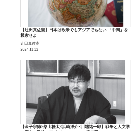
【辻田真佐憲】日本は欧米でもアジアでもない 「中間」を
模索せよ
辻田真佐憲
2024.11.12
【金子宗徳×柴山桂太×浜崎洋介×川端祐一郎】戦争と人文学