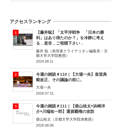
アクセスランキング
【藤井聡】「太平洋戦争 「日本の勝
利」はあり得たのか？」を冷静に考え
る．是非，ご視聴下さい．
藤井 聡（表現者クライテリオン編集長・京
都大学大学院教授）
2024.08.11
今週の雑談＃110｜【大場一央】皇室典
範改正、その議論の前に。
大場一央
2026.07.31
今週の雑談＃111｜【柴山桂太×浜崎洋
介×川端祐一郎】通貨覇権の攻防
柴山桂太（京都大学大学院准教授）
2026.08.06