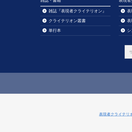
雑誌・書籍
表現者
雑誌『表現者クライテリオン』
表
クライテリオン叢書
表
単行本
シ
表現者クライテリ