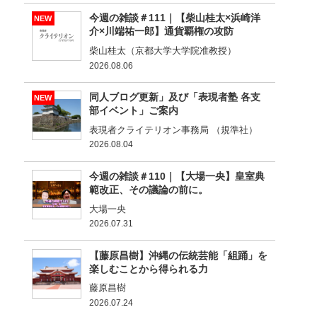
今週の雑談＃111｜【柴山桂太×浜崎洋
NEW
介×川端祐一郎】通貨覇権の攻防
柴山桂太（京都大学大学院准教授）
2026.08.06
同人ブログ更新」及び「表現者塾 各支
NEW
部イベント」ご案内
表現者クライテリオン事務局 （規準社）
2026.08.04
今週の雑談＃110｜【大場一央】皇室典
範改正、その議論の前に。
大場一央
2026.07.31
【藤原昌樹】沖縄の伝統芸能「組踊」を
楽しむことから得られる力
藤原昌樹
2026.07.24