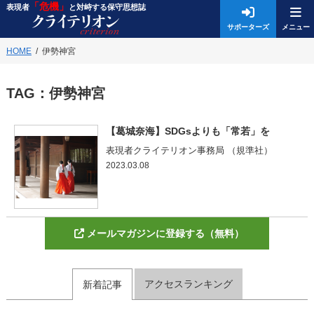
「危機」
表現者
と対峙する保守思想誌
サポーターズ
HOME
伊勢神宮
TAG：
伊勢神宮
【葛城奈海】SDGsよりも「常若」を
表現者クライテリオン事務局 （規準社）
2023.03.08
メールマガジンに登録する（無料）
アクセスランキング
新着記事