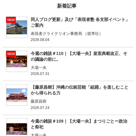
新着記事
同人ブログ更新」及び「表現者塾 各支部イベント」
NEW
ご案内
表現者クライテリオン事務局 （規準社）
2026.08.04
今週の雑談＃110｜【大場一央】皇室典範改正、そ
NEW
の議論の前に。
大場一央
2026.07.31
【藤原昌樹】沖縄の伝統芸能「組踊」を楽しむこと
から得られる力
藤原昌樹
2026.07.24
今週の雑談＃109｜【大場一央】まつりごとー政治
と祭祀
大場一央