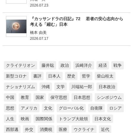
2026.07.23
『カッサンドラの日記』72 若者の安心志向から
考える「縮む」日本
橋本 由美
2026.07.17
クライテリオン
藤井聡
政治
浜崎洋介
経済
戦争
新型コロナ
書評
日本人
歴史
哲学
柴山桂太
ナショナリズム
沖縄
文学
川端祐一郎
日本政治
中国
教育
国家
保守思想
日本思想
シンポジウム
思想
アメリカ
文化
グローバル化
自衛隊
ロシア
人生
映画
国際関係
トランプ大統領
日本文化
西部邁
外交
消費税
医療
ウクライナ
近代