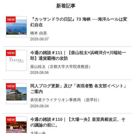
新着記事
『カッサンドラの日記』73 海峡 ──海洋ルールは変
NEW
幻自在
橋本 由美
2026.08.07
今週の雑談＃111｜【柴山桂太×浜崎洋介×川端祐一
NEW
郎】通貨覇権の攻防
柴山桂太（京都大学大学院准教授）
2026.08.06
同人ブログ更新」及び「表現者塾 各支部イベント」
NEW
ご案内
表現者クライテリオン事務局 （規準社）
2026.08.04
今週の雑談＃110｜【大場一央】皇室典範改正、そ
NEW
の議論の前に。
大場一央