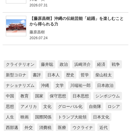
2026.07.31
【藤原昌樹】沖縄の伝統芸能「組踊」を楽しむこと
から得られる力
藤原昌樹
2026.07.24
クライテリオン
藤井聡
政治
浜崎洋介
経済
戦争
新型コロナ
書評
日本人
歴史
哲学
柴山桂太
ナショナリズム
沖縄
文学
川端祐一郎
日本政治
中国
教育
国家
保守思想
日本思想
シンポジウム
思想
アメリカ
文化
グローバル化
自衛隊
ロシア
人生
映画
国際関係
トランプ大統領
日本文化
西部邁
外交
消費税
医療
ウクライナ
近代