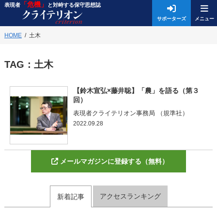
「危機」
表現者
と対峙する保守思想誌
サポーターズ
HOME
土木
TAG：
土木
【鈴木宣弘×藤井聡】「農」を語る（第３
回）
表現者クライテリオン事務局 （規準社）
2022.09.28
メールマガジンに登録する（無料）
アクセスランキング
新着記事