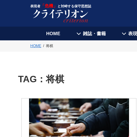
「危機」
表現者
と対峙する保守思想誌
HOME
雑誌・書籍
表
HOME
将棋
TAG：
将棋