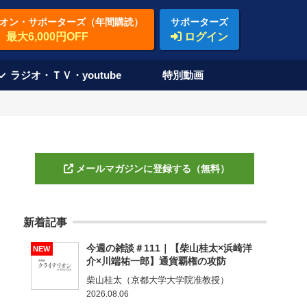
オン・サポーターズ（年間購読）
サポーターズ
最大6,000円OFF
ログイン
ラジオ・ＴＶ・youtube
特別動画
メールマガジンに登録する（無料）
新着記事
今週の雑談＃111｜【柴山桂太×浜崎洋
NEW
介×川端祐一郎】通貨覇権の攻防
柴山桂太（京都大学大学院准教授）
2026.08.06