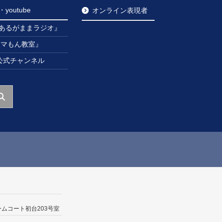
outube
オンライン表現者
あるがままラジオ』
ンマもん教室』
be公式チャンネル
ームコート初台203号室