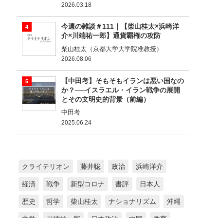
2026.03.18
今週の雑談＃111｜【柴山桂太×浜崎洋
介×川端祐一郎】通貨覇権の攻防
柴山桂太（京都大学大学院准教授）
2026.08.06
【中田考】そもそもイランは悪い国なの
か？──イスラエル・イラン戦争の展開
とその文明史的背景（前編）
中田考
2025.06.24
クライテリオン
藤井聡
政治
浜崎洋介
経済
戦争
新型コロナ
書評
日本人
歴史
哲学
柴山桂太
ナショナリズム
沖縄