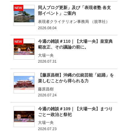
同人ブログ更新」及び「表現者塾 各支
NEW
部イベント」ご案内
表現者クライテリオン事務局 （規準社）
2026.08.04
今週の雑談＃110｜【大場一央】皇室典
NEW
範改正、その議論の前に。
大場一央
2026.07.31
【藤原昌樹】沖縄の伝統芸能「組踊」を
楽しむことから得られる力
藤原昌樹
2026.07.24
今週の雑談＃109｜【大場一央】まつり
ごとー政治と祭祀
大場一央
2026.07.23