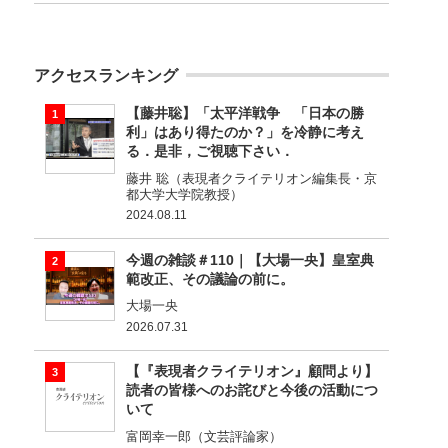
アクセスランキング
【藤井聡】「太平洋戦争 「日本の勝
利」はあり得たのか？」を冷静に考え
る．是非，ご視聴下さい．
藤井 聡（表現者クライテリオン編集長・京
都大学大学院教授）
2024.08.11
今週の雑談＃110｜【大場一央】皇室典
範改正、その議論の前に。
大場一央
2026.07.31
【『表現者クライテリオン』顧問より】
読者の皆様へのお詫びと今後の活動につ
いて
富岡幸一郎（文芸評論家）