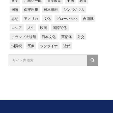
文学
川端祐一郎
日本政治
中国
教育
国家
保守思想
日本思想
シンポジウム
思想
アメリカ
文化
グローバル化
自衛隊
ロシア
人生
映画
国際関係
トランプ大統領
日本文化
西部邁
外交
消費税
医療
ウクライナ
近代