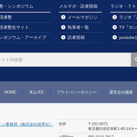
塾・シンポジウム
メルマガ・読者投稿
ラジオ・ＴＶ・y
現者塾
メールマガジン
ラジオ『
現者塾生サイト
執筆者一覧
TV『ホ
ンポジウム・アーカイブ
読者投稿
youtu
HOME
公式X
プライバシーポリシー
運営会社概要
住所
〒151-0071
オン事務局（株式会社規準社）
東京都渋谷区本町1-40-14
カ