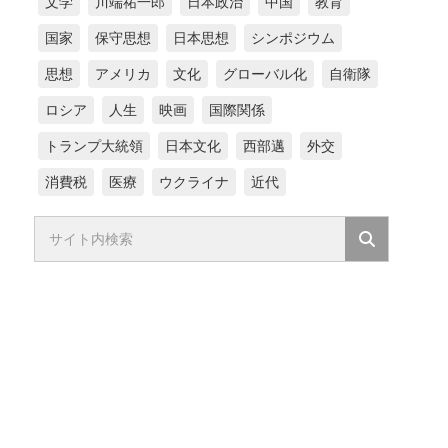
文学
川端祐一郎
日本政治
中国
教育
国家
保守思想
日本思想
シンポジウム
思想
アメリカ
文化
グローバル化
自衛隊
ロシア
人生
映画
国際関係
トランプ大統領
日本文化
西部邁
外交
消費税
医療
ウクライナ
近代