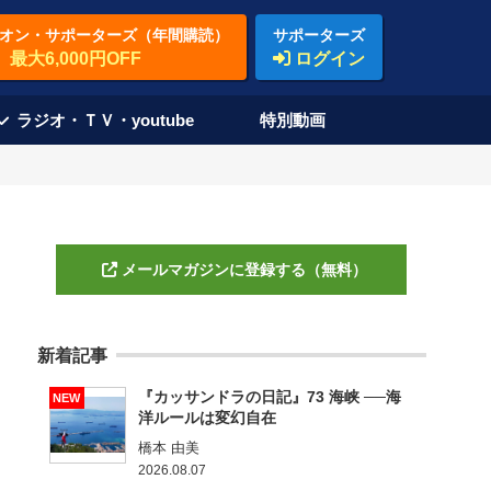
オン・サポーターズ（年間購読）
サポーターズ
最大6,000円OFF
ログイン
ラジオ・ＴＶ・youtube
特別動画
メールマガジンに登録する（無料）
新着記事
『カッサンドラの日記』73 海峡 ──海
NEW
洋ルールは変幻自在
橋本 由美
2026.08.07