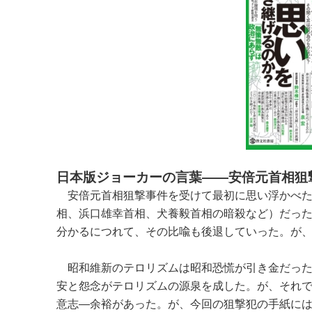
日本版ジョーカーの言葉――安倍元首相狙
安倍元首相狙撃事件を受けて最初に思い浮かべた
相、浜口雄幸首相、犬養毅首相の暗殺など）だっ
分かるにつれて、その比喩も後退していった。が
昭和維新のテロリズムは昭和恐慌が引き金だった
安と怨念がテロリズムの源泉を成した。が、それ
意志―余裕があった。が、今回の狙撃犯の手紙に