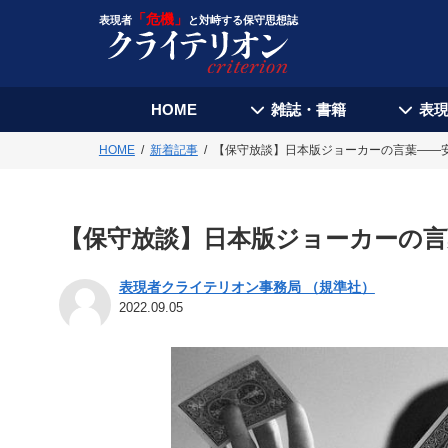
「危機」
表現者
と対峙する保守思想誌
HOME
雑誌・書籍
表
HOME
新着記事
【保守放談】日本版ジョーカーの言葉――
【保守放談】日本版ジョーカーの言
表現者クライテリオン事務局 （規準社）
2022.09.05