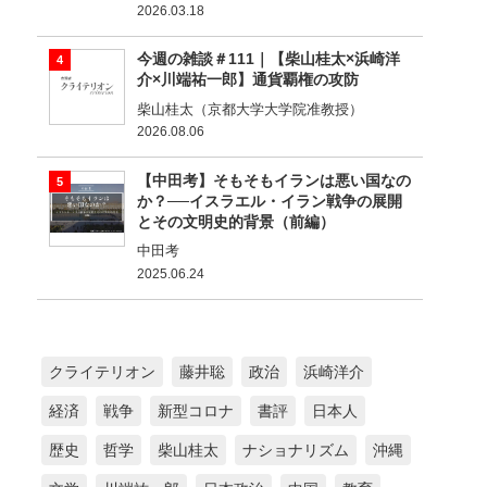
2026.03.18
今週の雑談＃111｜【柴山桂太×浜崎洋
介×川端祐一郎】通貨覇権の攻防
柴山桂太（京都大学大学院准教授）
2026.08.06
【中田考】そもそもイランは悪い国なの
か？──イスラエル・イラン戦争の展開
とその文明史的背景（前編）
中田考
2025.06.24
クライテリオン
藤井聡
政治
浜崎洋介
経済
戦争
新型コロナ
書評
日本人
歴史
哲学
柴山桂太
ナショナリズム
沖縄