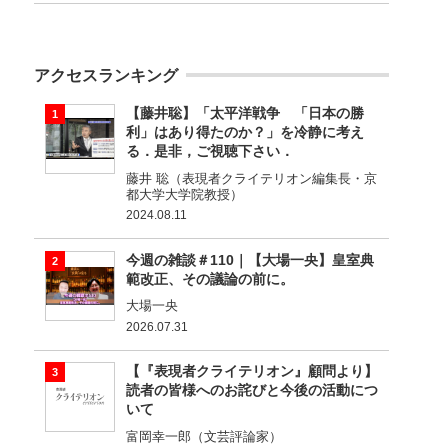
アクセスランキング
【藤井聡】「太平洋戦争 「日本の勝
利」はあり得たのか？」を冷静に考え
る．是非，ご視聴下さい．
藤井 聡（表現者クライテリオン編集長・京
都大学大学院教授）
2024.08.11
今週の雑談＃110｜【大場一央】皇室典
範改正、その議論の前に。
大場一央
2026.07.31
【『表現者クライテリオン』顧問より】
読者の皆様へのお詫びと今後の活動につ
いて
富岡幸一郎（文芸評論家）