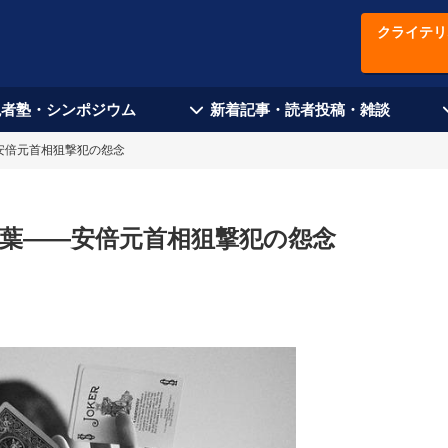
クライテリ
現者塾・シンポジウム
新着記事・読者投稿・雑談
安倍元首相狙撃犯の怨念
葉――安倍元首相狙撃犯の怨念