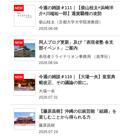
今週の雑談＃111｜【柴山桂太×浜崎洋
NEW
介×川端祐一郎】通貨覇権の攻防
柴山桂太（京都大学大学院准教授）
2026.08.06
同人ブログ更新」及び「表現者塾 各支
NEW
部イベント」ご案内
表現者クライテリオン事務局 （規準社）
2026.08.04
今週の雑談＃110｜【大場一央】皇室典
NEW
範改正、その議論の前に。
大場一央
2026.07.31
【藤原昌樹】沖縄の伝統芸能「組踊」を
楽しむことから得られる力
藤原昌樹
2026.07.24