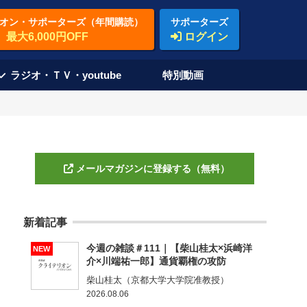
オン・サポーターズ（年間購読）
サポーターズ
最大6,000円OFF
ログイン
ラジオ・ＴＶ・youtube
特別動画
メールマガジンに登録する（無料）
新着記事
今週の雑談＃111｜【柴山桂太×浜崎洋
NEW
介×川端祐一郎】通貨覇権の攻防
柴山桂太（京都大学大学院准教授）
2026.08.06