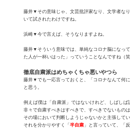
藤井▼その意味じゃ、文芸批評家なり、文学者な
いて試されたわけですね。
浜崎▼今で言えば、そうなりますよね。
藤井▼そういう意味では、単純なコロナ脳になっ
た人が一杯いはった」っていうことなんですね（
徹底自粛派はめちゃくちゃ悪いやつら
藤井▼でも一応言っておくと、「コロナなんて何
と思う。
例えば僕は「自粛派」ではないけれど、しばしば
非々で自粛すべきはすべきで、すべきでないもの
その場において判断しようじゃないかと主張して
それを分かりやすく「
半自粛
」と言っていて、「