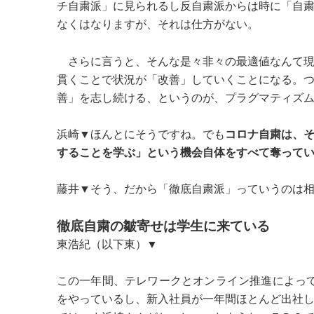
チ自粛派」に見られるし反自粛派からは時に「自
なくはなりますが、それは仕方がない。
さらに言うと、そんな是々非々の最適値なんて現
貫くことで状況が「改善」していくことになる。
善」を志し続ける、というのが、プラグマティズ
浜崎▼ほんとにそうですね。でも
コロナ自粛は、
することを学ぶ」という機会自体をすべて奪って
藤井▼そう、だから「徹底自粛派」っていうのは
徹底自粛の皺寄せは学生に来ている
東浩紀（以下東）▼
この一年間、テレワークとオンライン推進によって、多
をやっているし、新入社員が一年間ほとんど出社