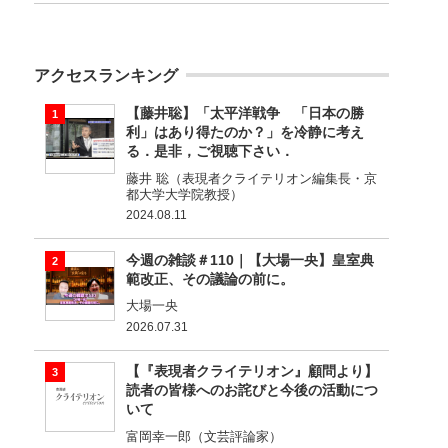
アクセスランキング
【藤井聡】「太平洋戦争 「日本の勝
利」はあり得たのか？」を冷静に考え
る．是非，ご視聴下さい．
藤井 聡（表現者クライテリオン編集長・京
都大学大学院教授）
2024.08.11
今週の雑談＃110｜【大場一央】皇室典
範改正、その議論の前に。
大場一央
2026.07.31
【『表現者クライテリオン』顧問より】
読者の皆様へのお詫びと今後の活動につ
いて
富岡幸一郎（文芸評論家）