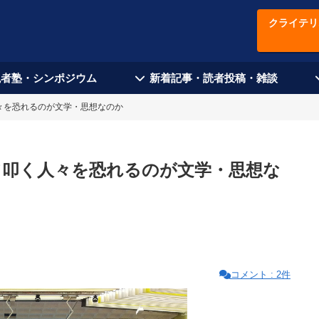
クライテリ
現者塾・シンポジウム
新着記事・読者投稿・雑談
々を恐れるのが文学・思想なのか
て叩く人々を恐れるのが文学・思想な
コメント : 2件