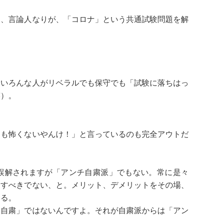
り、言論人なりが、「コロナ」という共通試験問題を解
ていろんな人がリベラルでも保守でも「試験に落ちはっ
笑）。
にも怖くないやんけ！」と言っているのも完全アウトだ
誤解されますが「アンチ自粛派」でもない。常に是々
はすべきでない、と。メリット、デメリットをその場、
いる。
反自粛」ではないんですよ。それが自粛派からは「アン