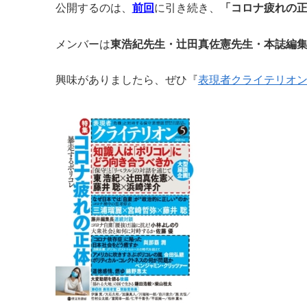
公開するのは、
前回
に引き続き、
「コロナ疲れの
メンバーは
東浩紀先生・辻田真佐憲先生・本誌編
興味がありましたら、ぜひ『
表現者クライテリオ