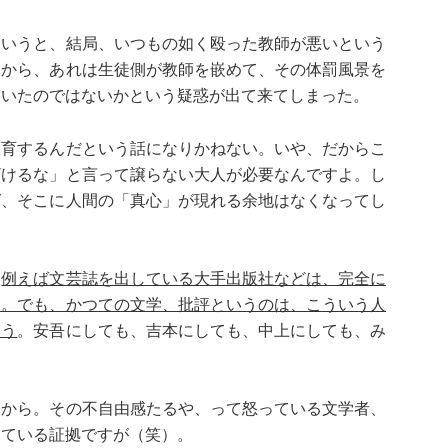
というと、結局、いつもの如く殴った教師が悪いという
後から、あれは生徒側が教師を嵌めて、その体罰風景を
ていたのではないかという疑惑が出て来てしまった。
教育するんだという話になりかねない。いや、だからこ
ざけるな」と言って譲らない大人が必要なんですよ。し
ば、そこに人間の「真心」が現れる余地はなくなってし
、
例えば文芸誌を出している大手出版社などは、完全に
よ。でも、かつての文学、批評というのは、こういう人
ょう
。安吾にしても、吉本にしても、中上にしても、み
。
すから。その不自由感たるや、って怒っている文学者、
っている証拠ですが（笑）。