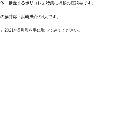
正体 暴走するポリコレ」特集
に掲載の座談会です。
集の藤井聡・浜崎洋介
の4人です。
ン
』2021年5月号を手に取ってみてください。