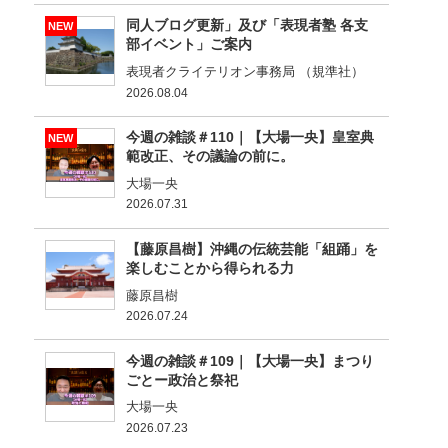
同人ブログ更新」及び「表現者塾 各支
NEW
部イベント」ご案内
表現者クライテリオン事務局 （規準社）
2026.08.04
今週の雑談＃110｜【大場一央】皇室典
NEW
範改正、その議論の前に。
大場一央
2026.07.31
【藤原昌樹】沖縄の伝統芸能「組踊」を
楽しむことから得られる力
藤原昌樹
2026.07.24
今週の雑談＃109｜【大場一央】まつり
ごとー政治と祭祀
大場一央
2026.07.23