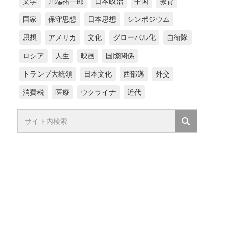
文学
川端祐一郎
日本政治
中国
教育
国家
保守思想
日本思想
シンポジウム
思想
アメリカ
文化
グローバル化
自衛隊
ロシア
人生
映画
国際関係
トランプ大統領
日本文化
西部邁
外交
消費税
医療
ウクライナ
近代