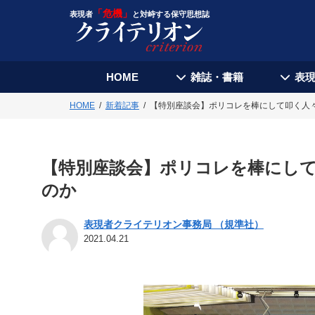
「危機」
表現者
と対峙する保守思想誌
HOME
雑誌・書籍
表
HOME
新着記事
【特別座談会】ポリコレを棒にして叩く人
【特別座談会】ポリコレを棒にし
のか
表現者クライテリオン事務局 （規準社）
2021.04.21