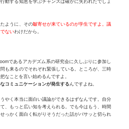
で行動する知恵を学ぶチャンスは確かに失われたでしょ
ったように、その
皺寄せが来ているのが学生ですよ。議
んでない
わけだから。
oomであるアカデズム系の研究会に久しぶりに参加し
質問も来るのでそれぞれ緊張している。ところが、三時
雑把なことを言い始めるんですよ。
かなコミュニケーションが発生する
んですよね。
うやく本当に面白い議論ができるはずなんです。自分
して、もっと広い知を考えられる。でも今はもう、時間
。せっかく面白く転がりそうだった話がバサッと切られ