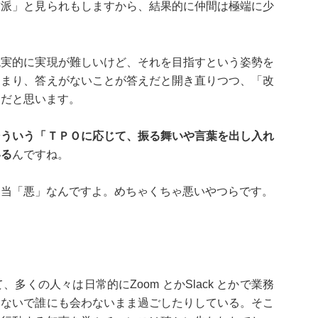
粛派」と見られもしますから、結果的に仲間は極端に少
実的に実現が難しいけど、それを目指すという姿勢を
つまり、答えがないことが答えだと開き直りつつ、「改
ムだと思います。
そういう「ＴＰＯに応じて、振る舞いや言葉を出し入れ
いる
んですね。
相当「悪」なんですよ。めちゃくちゃ悪いやつらです。
くの人々は日常的にZoom とかSlack とかで業務
しないで誰にも会わないまま過ごしたりしている。そこ