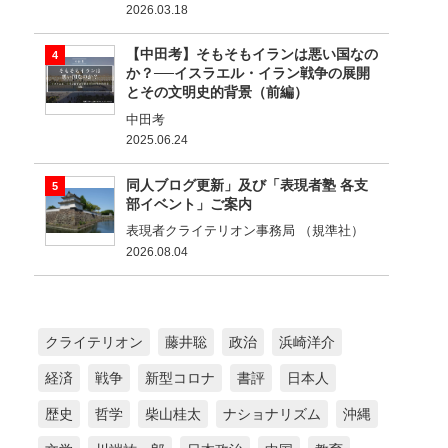
2026.03.18
【中田考】そもそもイランは悪い国なの
か？──イスラエル・イラン戦争の展開
とその文明史的背景（前編）
中田考
2025.06.24
同人ブログ更新」及び「表現者塾 各支
部イベント」ご案内
表現者クライテリオン事務局 （規準社）
2026.08.04
クライテリオン
藤井聡
政治
浜崎洋介
経済
戦争
新型コロナ
書評
日本人
歴史
哲学
柴山桂太
ナショナリズム
沖縄