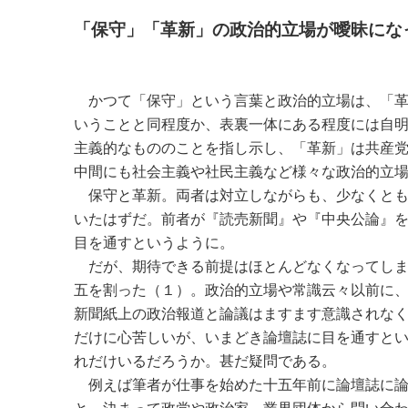
「保守」「革新」の政治的立場が曖昧にな
かつて「保守」という言葉と政治的立場は、「革
いうことと同程度か、表裏一体にある程度には自
主義的なもののことを指し示し、「革新」は共産
中間にも社会主義や社民主義など様々な政治的立
保守と革新。両者は対立しながらも、少なくとも
いたはずだ。前者が『読売新聞』や『中央公論』
目を通すというように。
だが、期待できる前提はほとんどなくなってしま
五を割った（１）。政治的立場や常識云々以前に
新聞紙上の政治報道と論議はますます意識されな
だけに心苦しいが、いまどき論壇誌に目を通すと
れだけいるだろうか。甚だ疑問である。
例えば筆者が仕事を始めた十五年前に論壇誌に論