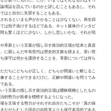
わせがあったものだ。だが、いまではそんなものはすっ
や論壇誌を読んでいるのかと訝しむこともあるし、それ
のではと自分に失望することもある。
されるといまも声がかかることは少なくない。再生回
しては拍子抜けするほどである。ネット媒体のインタビ
手間も驚くほどに少ない。しかし悲しいかな、それが現
や革新という言葉が指し示す政治的立場が従来と真逆
識」に親しんだ年長世代は歴史的文脈を踏まえ、若い世
わち保守は何かを護持することを、革新については何ら
ただちにどちらが正しく、どちらが間違いと断じるこ
想像することができるだけに、正解や間違いを問うてみ
うである。
いう言葉の指し示す政治的立場は曖昧模糊としたもの
政治的勢力が前者を標榜するようになった。
場を主張する勢力がそれぞれ自分たちこそが「真の保
置きながらむしろ現在の自民党よりも保守本流的である