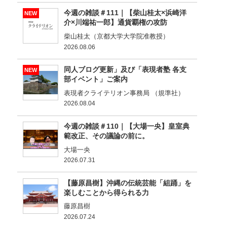
今週の雑談＃111｜【柴山桂太×浜崎洋
NEW
介×川端祐一郎】通貨覇権の攻防
柴山桂太（京都大学大学院准教授）
2026.08.06
同人ブログ更新」及び「表現者塾 各支
NEW
部イベント」ご案内
表現者クライテリオン事務局 （規準社）
2026.08.04
今週の雑談＃110｜【大場一央】皇室典
範改正、その議論の前に。
大場一央
2026.07.31
【藤原昌樹】沖縄の伝統芸能「組踊」を
楽しむことから得られる力
藤原昌樹
2026.07.24