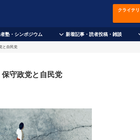
クライテリ
現者塾・シンポジウム
新着記事・読者投稿・雑談
党と自民党
 保守政党と自民党