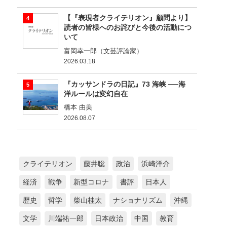
【『表現者クライテリオン』顧問より】
読者の皆様へのお詫びと今後の活動につ
いて
富岡幸一郎（文芸評論家）
2026.03.18
『カッサンドラの日記』73 海峡 ──海
洋ルールは変幻自在
橋本 由美
2026.08.07
クライテリオン
藤井聡
政治
浜崎洋介
経済
戦争
新型コロナ
書評
日本人
歴史
哲学
柴山桂太
ナショナリズム
沖縄
文学
川端祐一郎
日本政治
中国
教育