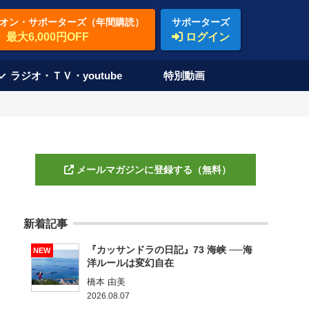
オン・サポーターズ（年間購読）
サポーターズ
最大6,000円OFF
ログイン
ラジオ・ＴＶ・youtube
特別動画
メールマガジンに登録する（無料）
新着記事
『カッサンドラの日記』73 海峡 ──海
NEW
洋ルールは変幻自在
橋本 由美
2026.08.07