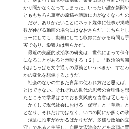
と、決まって政党や政治家、業界団体から問い合
かり聞かなくなってしまった。いったい誰が新聞
とももちろん筆者の原稿や議論に力がなくなった
だが、ありがたいことにネット媒体に仕事が掲載
数が伸びる動画の場合にはなおさらだ。こちらと
ューにしても、動画にしても収録にかかる時間も
実であり、影響力は明らかだ。
最近の実証的政治学の研究は、世代によって保守
になることがあると示唆する（２）。「政治的常
代はもっぱら文字通りの原義というべきか、すな
かの変化を想像するようだ。
社会のなかの生きた言葉の使われ方だと思えば、
とはできない。それぞれの世代の思考の合理性を
たところで学界はさておき実践的な含意は乏しそ
かくして現代社会における「保守」と「革新」と
となり、それだけではなく、いつの間にか多くの
混乱に拍車がかかるばかりだが、多様な政治的立
守」であると主張し、自民党宏池会などを念頭に