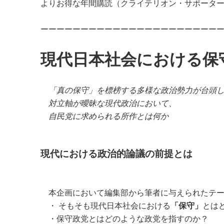
よりお得な年間購読（クライテリオン・サポータ
ーーーーーーーーーーーーーーーーーーーーーー
現代日本社会における保
「真の保守」を標榜する多様な政治勢力が台頭
対立軸が曖昧な現代政治において、
自民党に求められる所作とは何か
現代における政治的論議の前提とは
本企画において編集部から筆者に与えられたテー
・ そもそも現代日本社会における
「保守」
とは
・保守政党とはどのような政党を指すのか？