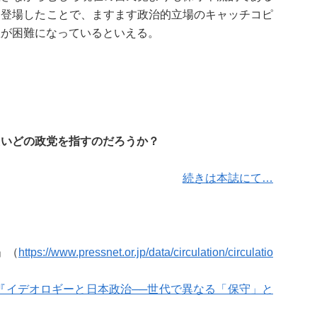
ら登場したことで、ますます政治的立場のキャッチコピ
握が困難になっているといえる。
たいどの政党を指すのだろうか？
続きは本誌にて…
」（
https://www.pressnet.or.jp/data/circulation/circulatio
『イデオロギーと日本政治──世代で異なる「保守」と