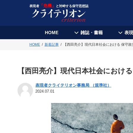
「危機」
表現者
と対峙する保守思想誌
HOME
雑誌・書籍
表
HOME
新着記事
【西田亮介】現代日本社会における 保守政
【西田亮介】現代日本社会における
表現者クライテリオン事務局 （規準社）
2024.07.01