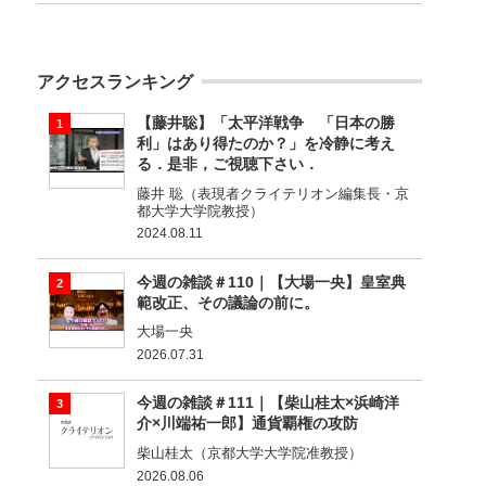
アクセスランキング
【藤井聡】「太平洋戦争 「日本の勝
利」はあり得たのか？」を冷静に考え
る．是非，ご視聴下さい．
藤井 聡（表現者クライテリオン編集長・京
都大学大学院教授）
2024.08.11
今週の雑談＃110｜【大場一央】皇室典
範改正、その議論の前に。
大場一央
2026.07.31
今週の雑談＃111｜【柴山桂太×浜崎洋
介×川端祐一郎】通貨覇権の攻防
柴山桂太（京都大学大学院准教授）
2026.08.06