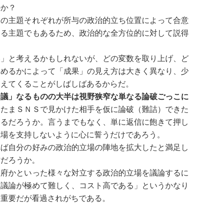
のか？
の主題それぞれが所与の政治的立ち位置によって合意
する主題でもあるため、政治的な全方位的に対して説得
。
」と考えるかもしれないが、どの変数を取り上げ、ど
定めるかによって「成果」の見え方は大きく異なり、少
見えてくることがしばしばあるからだ。
論議」なるものの大半は視野狭窄な単なる論破ごっこに
またまＳＮＳで見かけた相手を仮に論破（難詰）できた
えるだろうか。言うまでもなく、単に返信に飽きて押し
立場を支持しないように心に誓うだけであろう。
ば自分の好みの政治的立場の陣地を拡大したと満足し
作だろうか。
府かといった様々な対立する政治的立場を議論するに
る議論が極めて難しく、コスト高である」というかなり
外重要だが看過されがちである。