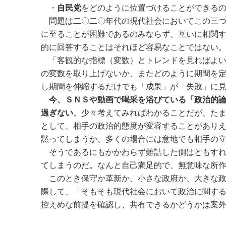
・
自民党
をどのように位置づけることができる
問題は二〇二〇年代の現代社会においてこの三つ
に至ることが困難であるのみならず、互いに相関
的に回答することはそれほど容易なことではない
「客観的な指標（変数）とトレンドを見ればよい
の変数を取り上げないか、またどのように期間を
し期間を伸縮するだけでも「成果」が「失敗」に
今、ＳＮＳや動画で喝采を浴びている「政治的
過ぎない
。少々考えてみればわかることだが、た
として、相手の政治的態度が変容することがあり
黙ってしまうか、多くの場合には意地でも相手の
そうであるにもかかわらず難詰した側はともすれ
てしまうのだ。なんと自己満足的で、無意味な所
このとき保守か革新か、小さな政府か、大きな政
際して、「そもそも現代社会において政治に関す
控えめな前提を確認し、共有できるかどうかは案