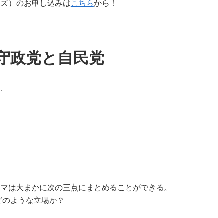
ーズ）のお申し込みは
こちら
から！
ー
守政党と自民党
し、
マは大まかに次の三点にまとめることができる。
どのような立場か？