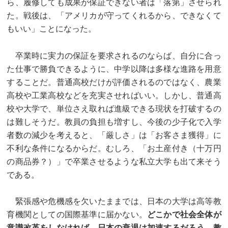
ら、履修しても成果が保証できない者は「落第」させられ
た。戦後は、「アメリカが守ってくれるから、できなくて
もいい」ことになった。
卒業時に実力の保証を要求されるのならば、自分に合っ
た仕事で勝負できるように、中学以降は多様な進路を用意
することだ。普通高校だけが評価されるのではなく、農業
高校や工業高校などを充実させればいい。しかし、普通高
校や大学で、単位さえ取れば進級できる現状を打破するの
は難しそうだ。教員の負担も増すし、今後の少子化で入学
者数の減少を考えると、「厳しさ」は「お客さま獲得」に
不利な条件になるからだ。むしろ、「お土産付き（十万円
の商品券？）」で卒業させるような私立大学も出て来そう
である。
緊張感や危機感を欠いたままでは、日本の大学は高等教
育機関としての国際基準に届かない。
どこかで社会全体が
意識改革をしなければ、日本の衰退は加速するだろう。教