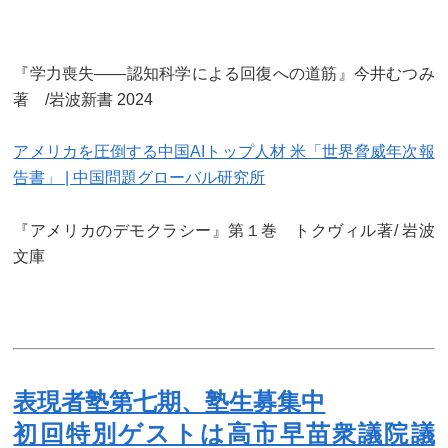
『学力喪失——認知科学による回復への道筋』今井むつみ
著 /岩波新書 2024
アメリカを圧倒する中国AIトップ人材 米「世界脅威年次報
告書」 | 中国問題グローバル研究所
『アメリカのデモクラシー』第１巻 トクヴィル著/ 岩波
文庫
表現者塾第七期、塾生募集中
初回特別ゲストは高市早苗衆議院議