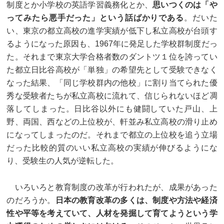
制度とか小学校の英語学習義務化とか、
思いつくのは「や
ってみたら悪手だった」という話ばかりである
。だいた
い、東京の都立高校の進学実績が低下し私立高校が台頭す
るようになった原因も、1967年に発足した学校群制度だっ
た。それまで東京大学合格者数のダントツ１位を誇ってい
た都立日比谷高校が「単独」の希望先として受験できなく
なった結果、「同じ学校群内の他校」に割り当てられた優
秀な受験者たちが私立高校に流れて、信じられないほど凋
落してしまった。日比谷以外にも健闘していた戸山、上
野、両国、西などの上位校が、軒並み私立高校の滑り止め
になってしまったのだ。それまで都立の上位校を追う立場
だった比較的質のいい私立高校の実績が伸びるようにな
り、受験生の人気が逆転した。
いろいろと教育制度の改革が行われたが、成果があった
のだろうか。
日本の教育改革の多くは、制度や方法や経済
性や平等を考えていて、人材を発掘して育てようという学