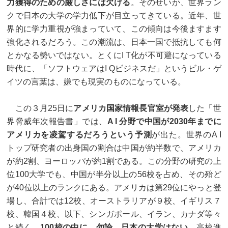
力獲得のための厳しさには欠ける
。そのせいか、世界ラン
クで日本の大学の学力低下が目立ってきている。近年、世
界的に学力重視が強まっていて、この傾向は今後ますます
強化されるだろう。この潮流は、日本一国で抵抗しても何
とかなる勢いではない。とくにI T化が不可避になっている
時代に、「ソフトウェアはI Qビジネスだ」というビル・ゲ
イツの言葉は、嫌でも現実のものになっている。
この３月25日に
アメリカ国家情報長官室が発表
した「世
界脅威年次報告書」では、
A I 分野で中国が2030年までに
アメリカを凌駕するだろうという予測
が出た。世界のA I
トップ研究者の出身国の割合は中国が約半数で、アメリカ
が約2割、ヨーロッパが約1割である。この分野の研究の上
位100大学でも、中国が半分以上の56校を占め、その殆ど
が40位以上のランクにある。アメリカは第29位にやっと登
場し、合計では12校、オーストラリアが９校、イギリス７
校、韓国４校、以下、シンガポール、イラン、カナダ等々
と続く。
100校の中に、勿論、日本の大学はない
。高校進