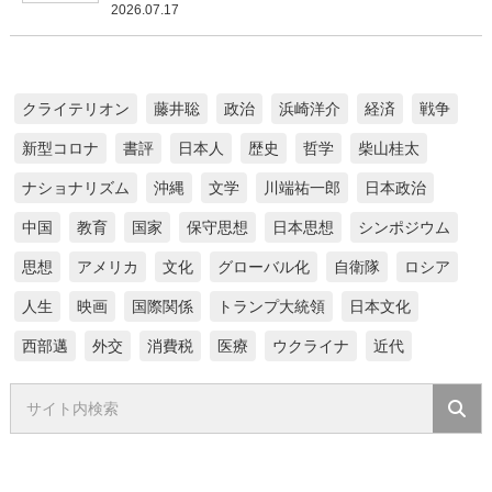
2026.07.17
クライテリオン
藤井聡
政治
浜崎洋介
経済
戦争
新型コロナ
書評
日本人
歴史
哲学
柴山桂太
ナショナリズム
沖縄
文学
川端祐一郎
日本政治
中国
教育
国家
保守思想
日本思想
シンポジウム
思想
アメリカ
文化
グローバル化
自衛隊
ロシア
人生
映画
国際関係
トランプ大統領
日本文化
西部邁
外交
消費税
医療
ウクライナ
近代