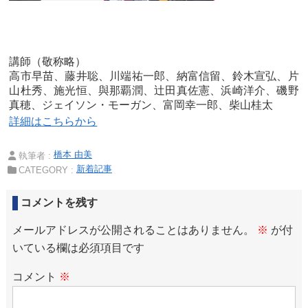
講師（敬称略）
高市早苗、藤井聡、川端祐一郎、納富信留、鈴木宣弘、片
山杜秀、施光恒、與那覇潤、辻田真佐憲、浜崎洋介、磯野
真穂、ジェイソン・モーガン、富岡幸一郎、柴山桂太
詳細はこちらから
橋本 由美
執筆者 :
新着記事
CATEGORY :
コメントを残す
メールアドレスが公開されることはありません。
※
が付
いている欄は必須項目です
コメント
※