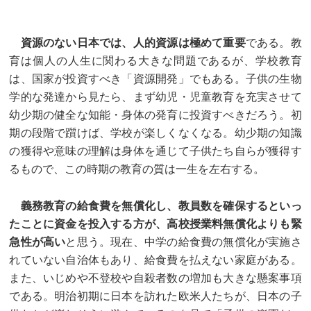
資源のない日本では、人的資源は極めて重要
である。教
育は個人の人生に関わる大きな問題であるが、学校教育
は、国家が投資すべき「資源開発」でもある。子供の生物
学的な発達から見たら、まず幼児・児童教育を充実させて
幼少期の健全な知能・身体の発育に投資すべきだろう。初
期の段階で躓けば、学校が楽しくなくなる。幼少期の知識
の獲得や意味の理解は身体を通じて子供たち自らが獲得す
るもので、この時期の教育の質は一生を左右する。
義務教育の給食費を無償化し、教員数を確保するといっ
たことに資金を投入する方が、高校授業料無償化よりも緊
急性が高い
と思う。現在、中学の給食費の無償化が実施さ
れていない自治体もあり、給食費を払えない家庭がある。
また、いじめや不登校や自殺者数の増加も大きな懸案事項
である。明治初期に日本を訪れた欧米人たちが、日本の子