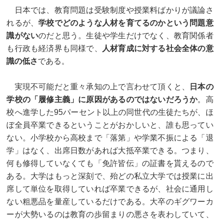
日本では、教育問題は受験制度や授業料ばかりが議論さ
れるが、
学校でどのような人材を育てるのかという問題意
識がない
のだと思う。生徒や学生だけでなく、教育関係者
も行政も経済界も同様で、
人材育成に対する社会全体の意
識の低さ
である。
実現不可能だと重々承知の上で言わせて頂くと、
日本の
学校の「履修主義」に原因があるのではないだろうか
。高
校へ進学した95パーセント以上の同世代の生徒たちが、ほ
ぼ全員卒業できるということがおかしいと、誰も思ってい
ない。小学校から高校まで「落第」や学業不振による「退
学」はなく、出席日数があれば大抵卒業できる。つまり、
何も修得していなくても「免許皆伝」の証書を貰えるので
ある。大学はもっと深刻で、殆どの私立大学では授業に出
席して単位を取得していれば卒業できるが、社会に通用し
ない粗悪品を量産しているだけである。大卒のギグワーカ
ーが大勢いるのは教育の歩留まりの悪さを表わしていて、