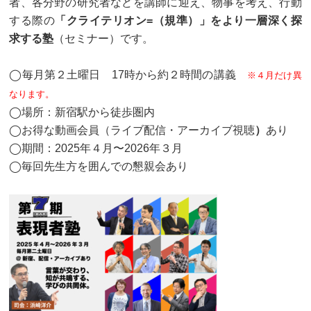
者、各分野の研究者などを講師に迎え、物事を考え、行動
する際の
「クライテリオン=（規準）」をより一層深く探
求する塾
（セミナー）です。
◯毎月第２土曜日 17時から約２時間の講義
※４月だけ異
なります。
◯場所：新宿駅から徒歩圏内
◯お得な動画会員（ライブ配信・アーカイブ視聴
）
あり
◯期間：2025年４月〜2026年３月
◯毎回先生方を囲んでの懇親会あり