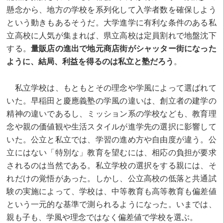
懸念から、地方の学校を系列化して入学者数を確保しよう
という動きもあるそうだ。大学進学に有利な条件のある私
立高校に人気が集まれば、県立高校は定員割れで地盤沈下
する。
量販店の進出で地元商店街がシャッター街になった
ように、結局、利益を得るのは私立と塾だろう
。
私立学校は、もともとその理念や学風によって選ばれて
いた。早稲田と慶應義塾の学風の違いは、創立者の建学の
精神の違いであるし、ミッション系の学校なども、教育理
念や親の価値観や生活スタイルが進学先の選択に影響して
いた。公立と私立では、学習の進め方や自由度が違う。公
立にはない「特別な」教育を望むには、相応の負担が要求
されるのは当然である。私立学校の選択をする親には、そ
れだけの覚悟があった。しかし、公立高校の低落と共通試
験の実施によって、学校は、中等教育も高等教育も偏差値
という一元的な基準で測られるようになった。いまでは、
親も子も、学風や理念ではなく偏差値で学校を選ぶ。