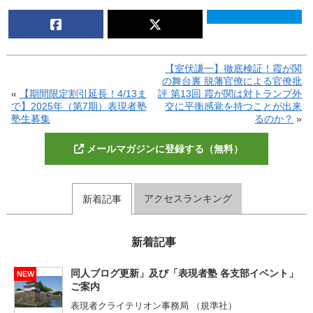
【室伏謙一】徹底検証！霞が関
の舞台裏 脱藩官僚による官僚批
«
【期間限定割引延長！4/13ま
評 第13回 霞が関は対トランプ外
で】2025年（第7期）表現者塾
交に平衡感覚を持つことが出来
塾生募集
るのか？
»
メールマガジンに登録する（無料）
アクセスランキング
新着記事
新着記事
同人ブログ更新」及び「表現者塾 各支部イベント」
NEW
ご案内
表現者クライテリオン事務局 （規準社）