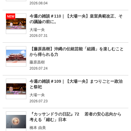
2026.08.04
今週の雑談＃110｜【大場一央】皇室典範改正、そ
NEW
の議論の前に。
大場一央
2026.07.31
【藤原昌樹】沖縄の伝統芸能「組踊」を楽しむこと
から得られる力
藤原昌樹
2026.07.24
今週の雑談＃109｜【大場一央】まつりごとー政治
と祭祀
大場一央
2026.07.23
『カッサンドラの日記』72 若者の安心志向から
考える「縮む」日本
橋本 由美