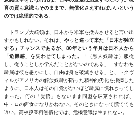
育の質も意識もそのままで、無償化さえすればいいという
のでは絶望的である。
トランプ大統領は、日本から米軍を撤去させると言い出
すかもしれない。それは、
やっと巡って来た「日本が独立
する」チャンスであるが、80年という年月は日本人から
「危機感」を失わせてしまった。
「（黒人奴隷は）服従
し、従うことしか学んだことがないのである」「すなわち
隷属は彼を愚かにし、自由は身を破滅させる」と、トクヴ
ィルがアメリカの解放奴隷が陥った精神的劣化を指摘した
ように、日本人はその自覚がないほど隷属に慣れきってし
まった。何の「覚悟」もないまま同盟を破棄されれば、
中・ロの餌食になりかねない。そのときになって慌てても
遅い。高校授業料無償化では、危機意識は生まれない。