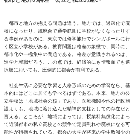
都市と地方の抱える問題は違う。地方では、過疎化で廃
校になったり、統廃合で通学範囲に学校がなくなったりす
る事例があるのに、東京では修学旅行でシンガポールに行
く区立小学校がある。教育問題は格差の象徴で、同時に、
都市化や一極集中の問題である。格差が意識されるのは、
進学と就職だろう。この点では、経済的にも情報面でも選
択肢においても、圧倒的に都会が有利である。
社会生活に必要な学習と人格形成のための学習なら、基
本的にはどこに居ても学べるはずである。本来、地方の公
立学校は「地域社会の核」であり、医療機関や他の行政施
設よりも、地域に溶け込んだ精神的支柱としての存在だと
言える。ところが、地域によっては、授業料無償化によっ
て近隣都市の私立高校との競争で定員割れや廃校になる可
能性が指摘されている。都会の大学が将来の学生数減少の