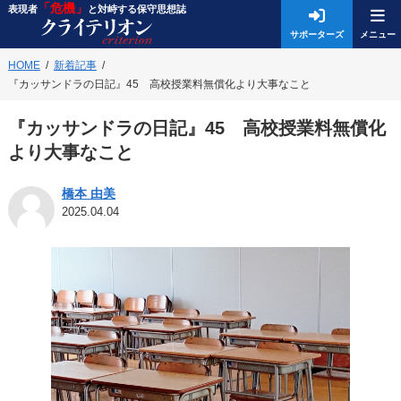
「危機」
表現者
と対峙する保守思想誌
サポーターズ
HOME
新着記事
『カッサンドラの日記』45 高校授業料無償化より大事なこと
『カッサンドラの日記』45 高校授業料無償化
より大事なこと
橋本 由美
2025.04.04