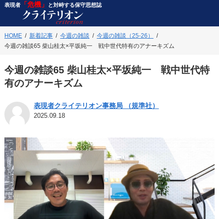
「危機」
表現者
と対峙する保守思想誌
HOME
新着記事
今週の雑談
今週の雑談（25-26）
今週の雑談65 柴山桂太×平坂純一 戦中世代特有のアナーキズム
今週の雑談65 柴山桂太×平坂純一 戦中世代特
有のアナーキズム
表現者クライテリオン事務局 （規準社）
2025.09.18