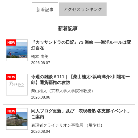
アクセスランキング
新着記事
新着記事
『カッサンドラの日記』73 海峡 ──海洋ルールは変
NEW
幻自在
橋本 由美
2026.08.07
今週の雑談＃111｜【柴山桂太×浜崎洋介×川端祐一
NEW
郎】通貨覇権の攻防
柴山桂太（京都大学大学院准教授）
2026.08.06
同人ブログ更新」及び「表現者塾 各支部イベント」
NEW
ご案内
表現者クライテリオン事務局 （規準社）
2026.08.04