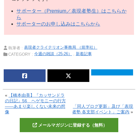
サポーター（Premium／表現者塾生）はこちらか
ら
サポーターのお申し込みはこちらから
表現者クライテリオン事務局 （規準社）
執筆者 :
今週の雑談（25-26）
新着記事
CATEGORY :
«
【橋本由美】『カッサンドラ
の日記』56 ヘゲモニーの行方
——あまり楽しくない未来の想
「同人ブログ更新」及び「表現
像
者塾 各支部イベント」ご案内
»
メールマガジンに登録する（無料）