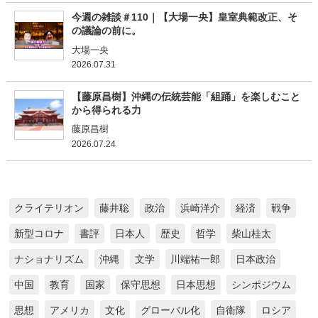
今週の雑談＃110｜【大場一央】皇室典範改正、そ
の議論の前に。
大場一央
2026.07.31
【藤原昌樹】沖縄の伝統芸能「組踊」を楽しむこと
から得られる力
藤原昌樹
2026.07.24
クライテリオン
藤井聡
政治
浜崎洋介
経済
戦争
新型コロナ
書評
日本人
歴史
哲学
柴山桂太
ナショナリズム
沖縄
文学
川端祐一郎
日本政治
中国
教育
国家
保守思想
日本思想
シンポジウム
思想
アメリカ
文化
グローバル化
自衛隊
ロシア