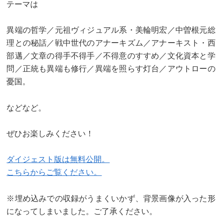
テーマは
異端の哲学／元祖ヴィジュアル系・美輪明宏／中曽根元総
理との秘話／戦中世代のアナーキズム／アナーキスト・西
部邁／文章の得手不得手／不得意のすすめ／文化資本と学
問／正統も異端も修行／異端を照らす灯台／アウトローの
憂国。
などなど。
ぜひお楽しみください！
ダイジェスト版は無料公開。
こちらからご覧ください。
※埋め込みでの収録がうまくいかず、背景画像が入った形
になってしまいました。ご了承ください。