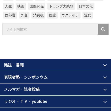
人生
映画
国際関係
トランプ大統領
日本文化
西部邁
外交
消費税
医療
ウクライナ
近代
雑誌・書籍
表現者塾・シンポジウム
メルマガ・読者投稿
ラジオ・ＴＶ・youtube