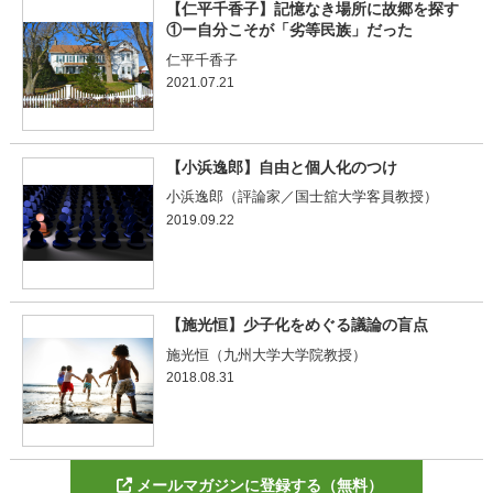
【仁平千香子】記憶なき場所に故郷を探す
①ー自分こそが「劣等民族」だった
仁平千香子
2021.07.21
【小浜逸郎】自由と個人化のつけ
小浜逸郎（評論家／国士舘大学客員教授）
2019.09.22
【施光恒】少子化をめぐる議論の盲点
施光恒（九州大学大学院教授）
2018.08.31
メールマガジンに登録する（無料）