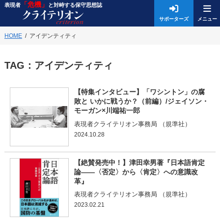
「危機」
表現者
と対峙する保守思想誌
サポーターズ
HOME
アイデンティティ
TAG：
アイデンティティ
【特集インタビュー】「ワシントン」の腐
敗と いかに戦うか？（前編）/ジェイソン・
モーガン×川端祐一郎
表現者クライテリオン事務局 （規準社）
2024.10.28
【絶賛発売中！】津田幸男著『日本語肯定
論――〈否定〉から〈肯定〉への意識改
革』
表現者クライテリオン事務局 （規準社）
2023.02.21