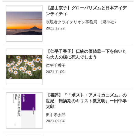
【星山京子】グローバリズムと日本アイデ
ンティティ
表現者クライテリオン事務局 （規準社）
2022.12.22
【仁平千香子】伝統の価値②ー下を向いた
ら大人の様に死んでしまう
仁平千香子
2021.11.09
【書評】『「ポスト・アメリカニズム」の
世紀 転換期のキリスト教文明』ー田中孝
太郎
田中孝太郎
2021.09.04