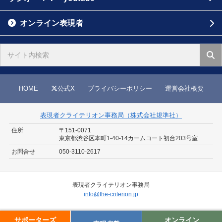
オンライン表現者
HOME
公式X
プライバシーポリシー
運営会社概要
表現者クライテリオン事務局（株式会社規準社）
住所
〒151-0071
東京都渋谷区本町1-40-14
カームコート初台203号室
お問合せ
050-3110-2617
表現者クライテリオン事務局
info@the-criterion.jp
©
表現者クライテリオン
.
サポーターズ
オンライン