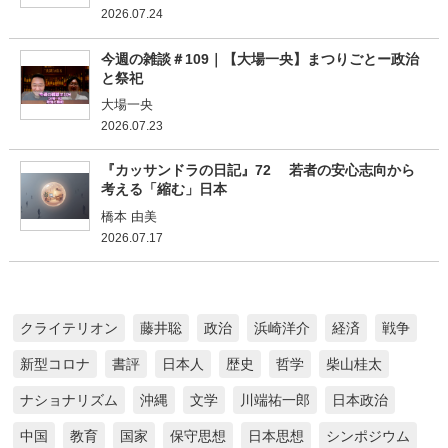
2026.07.24
今週の雑談＃109｜【大場一央】まつりごとー政治
と祭祀
大場一央
2026.07.23
『カッサンドラの日記』72 若者の安心志向から
考える「縮む」日本
橋本 由美
2026.07.17
クライテリオン
藤井聡
政治
浜崎洋介
経済
戦争
新型コロナ
書評
日本人
歴史
哲学
柴山桂太
ナショナリズム
沖縄
文学
川端祐一郎
日本政治
中国
教育
国家
保守思想
日本思想
シンポジウム