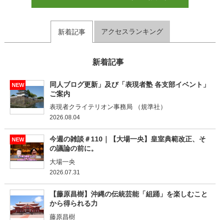
アクセスランキング
新着記事
新着記事
同人ブログ更新」及び「表現者塾 各支部イベント」
NEW
ご案内
表現者クライテリオン事務局 （規準社）
2026.08.04
今週の雑談＃110｜【大場一央】皇室典範改正、そ
NEW
の議論の前に。
大場一央
2026.07.31
【藤原昌樹】沖縄の伝統芸能「組踊」を楽しむこと
から得られる力
藤原昌樹