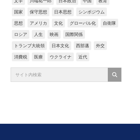
文学
川端祐一郎
日本政治
中国
教育
国家
保守思想
日本思想
シンポジウム
思想
アメリカ
文化
グローバル化
自衛隊
ロシア
人生
映画
国際関係
トランプ大統領
日本文化
西部邁
外交
消費税
医療
ウクライナ
近代