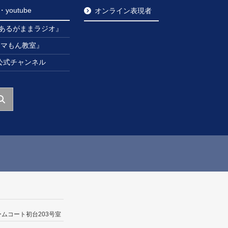
outube
オンライン表現者
あるがままラジオ』
ンマもん教室』
be公式チャンネル
ームコート初台203号室