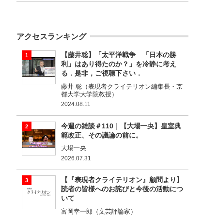
アクセスランキング
【藤井聡】「太平洋戦争 「日本の勝
利」はあり得たのか？」を冷静に考え
る．是非，ご視聴下さい．
藤井 聡（表現者クライテリオン編集長・京
都大学大学院教授）
2024.08.11
今週の雑談＃110｜【大場一央】皇室典
範改正、その議論の前に。
大場一央
2026.07.31
【『表現者クライテリオン』顧問より】
読者の皆様へのお詫びと今後の活動につ
いて
富岡幸一郎（文芸評論家）