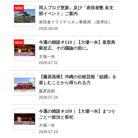
同人ブログ更新」及び「表現者塾 各支
NEW
部イベント」ご案内
表現者クライテリオン事務局 （規準社）
2026.08.04
今週の雑談＃110｜【大場一央】皇室典
NEW
範改正、その議論の前に。
大場一央
2026.07.31
【藤原昌樹】沖縄の伝統芸能「組踊」を
楽しむことから得られる力
藤原昌樹
2026.07.24
今週の雑談＃109｜【大場一央】まつり
ごとー政治と祭祀
大場一央
2026.07.23