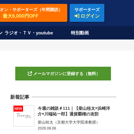
オン・サポーターズ（年間購読）
サポーターズ
最大6,000円OFF
ログイン
ラジオ・ＴＶ・youtube
特別動画
メールマガジンに登録する（無料）
新着記事
今週の雑談＃111｜【柴山桂太×浜崎洋
NEW
介×川端祐一郎】通貨覇権の攻防
柴山桂太（京都大学大学院准教授）
2026.08.06