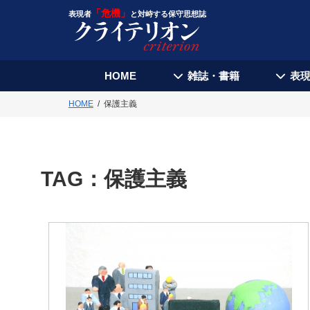
「危機」
表現者
と対峙する保守思想誌
HOME
雑誌・書籍
表
HOME
保護主義
TAG：
保護主義