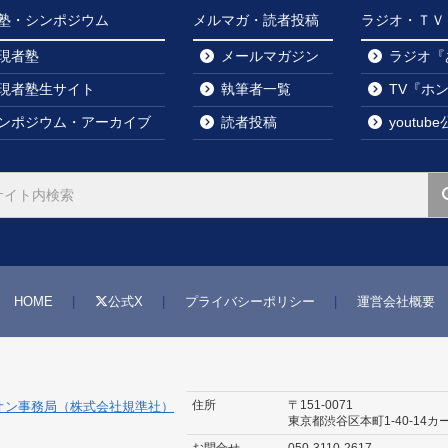
塾・シンポジウム
メルマガ・読者投稿
ラジオ・ＴＶ・y
現者塾
メールマガジン
ラジオ『
現者塾生サイト
執筆者一覧
TV『ホ
ンポジウム・アーカイブ
読者投稿
youtu
HOME
公式X
プライバシーポリシー
運営会社概要
住所
〒151-0071
オン事務局（株式会社規準社）
東京都渋谷区本町1-40-14
カ