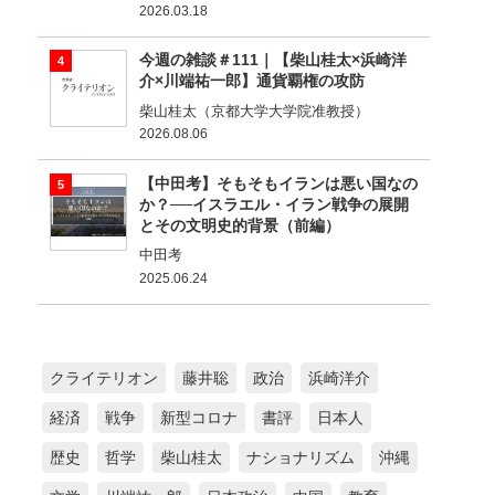
2026.03.18
今週の雑談＃111｜【柴山桂太×浜崎洋
介×川端祐一郎】通貨覇権の攻防
柴山桂太（京都大学大学院准教授）
2026.08.06
【中田考】そもそもイランは悪い国なの
か？──イスラエル・イラン戦争の展開
とその文明史的背景（前編）
中田考
2025.06.24
クライテリオン
藤井聡
政治
浜崎洋介
経済
戦争
新型コロナ
書評
日本人
歴史
哲学
柴山桂太
ナショナリズム
沖縄