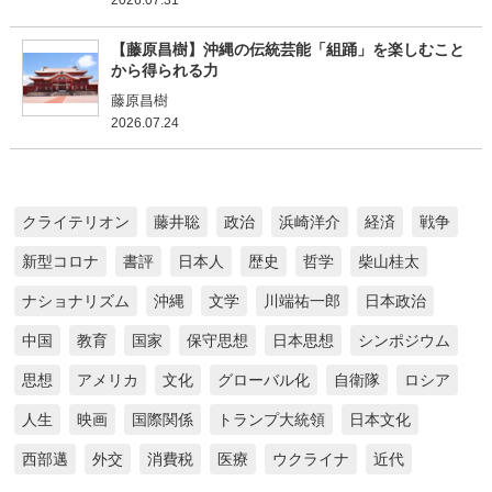
2026.07.31
【藤原昌樹】沖縄の伝統芸能「組踊」を楽しむこと
から得られる力
藤原昌樹
2026.07.24
クライテリオン
藤井聡
政治
浜崎洋介
経済
戦争
新型コロナ
書評
日本人
歴史
哲学
柴山桂太
ナショナリズム
沖縄
文学
川端祐一郎
日本政治
中国
教育
国家
保守思想
日本思想
シンポジウム
思想
アメリカ
文化
グローバル化
自衛隊
ロシア
人生
映画
国際関係
トランプ大統領
日本文化
西部邁
外交
消費税
医療
ウクライナ
近代