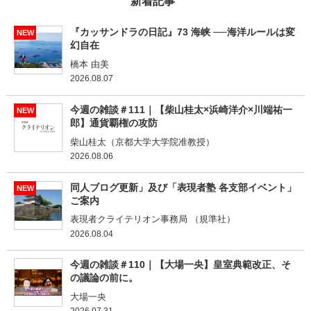
新着記事
『カッサンドラの日記』73 海峡 ──海洋ルールは変
NEW
幻自在
橋本 由美
2026.08.07
今週の雑談＃111｜【柴山桂太×浜崎洋介×川端祐一
NEW
郎】通貨覇権の攻防
柴山桂太（京都大学大学院准教授）
2026.08.06
同人ブログ更新」及び「表現者塾 各支部イベント」
NEW
ご案内
表現者クライテリオン事務局 （規準社）
2026.08.04
今週の雑談＃110｜【大場一央】皇室典範改正、そ
の議論の前に。
大場一央