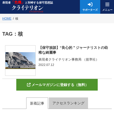
「危機」
表現者
と対峙する保守思想誌
サポーターズ
HOME
核
TAG：
核
【保守放談】“良心的＂ジャーナリストの幼
稚な綺麗事
表現者クライテリオン事務局 （規準社）
2022.07.12
メールマガジンに登録する（無料）
アクセスランキング
新着記事