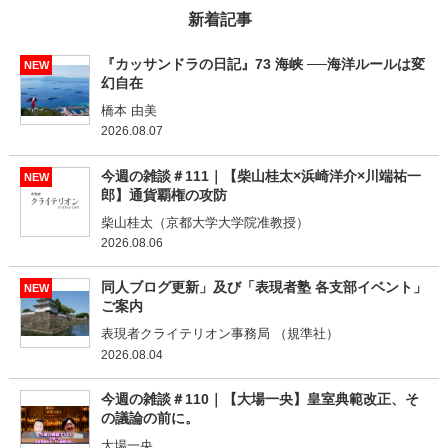
新着記事
『カッサンドラの日記』73 海峡 ──海洋ルールは変
NEW
幻自在
橋本 由美
2026.08.07
今週の雑談＃111｜【柴山桂太×浜崎洋介×川端祐一
NEW
郎】通貨覇権の攻防
柴山桂太（京都大学大学院准教授）
2026.08.06
同人ブログ更新」及び「表現者塾 各支部イベント」
NEW
ご案内
表現者クライテリオン事務局 （規準社）
2026.08.04
今週の雑談＃110｜【大場一央】皇室典範改正、そ
の議論の前に。
大場一央