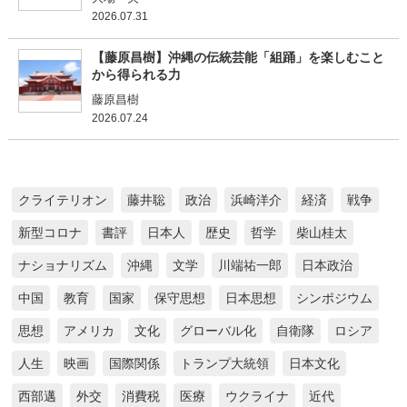
2026.07.31
【藤原昌樹】沖縄の伝統芸能「組踊」を楽しむこと
から得られる力
藤原昌樹
2026.07.24
クライテリオン
藤井聡
政治
浜崎洋介
経済
戦争
新型コロナ
書評
日本人
歴史
哲学
柴山桂太
ナショナリズム
沖縄
文学
川端祐一郎
日本政治
中国
教育
国家
保守思想
日本思想
シンポジウム
思想
アメリカ
文化
グローバル化
自衛隊
ロシア
人生
映画
国際関係
トランプ大統領
日本文化
西部邁
外交
消費税
医療
ウクライナ
近代