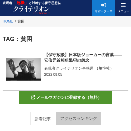
「危機」
表現者
と対峙する保守思想誌
サポーターズ
HOME
貧困
TAG：
貧困
【保守放談】日本版ジョーカーの言葉――
安倍元首相狙撃犯の怨念
表現者クライテリオン事務局 （規準社）
2022.09.05
メールマガジンに登録する（無料）
アクセスランキング
新着記事