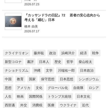
2026.07.23
『カッサンドラの日記』72 若者の安心志向から
考える「縮む」日本
橋本 由美
2026.07.17
クライテリオン
藤井聡
政治
浜崎洋介
経済
戦争
新型コロナ
書評
日本人
歴史
哲学
柴山桂太
ナショナリズム
沖縄
文学
川端祐一郎
日本政治
中国
教育
国家
保守思想
日本思想
シンポジウム
思想
アメリカ
文化
グローバル化
自衛隊
ロシア
人生
映画
国際関係
トランプ大統領
日本文化
西部邁
外交
消費税
医療
ウクライナ
近代