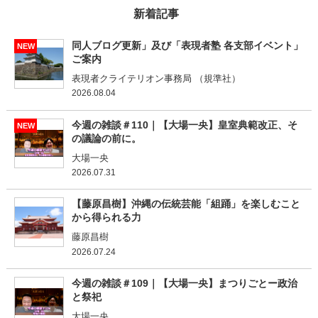
新着記事
同人ブログ更新」及び「表現者塾 各支部イベント」
NEW
ご案内
表現者クライテリオン事務局 （規準社）
2026.08.04
今週の雑談＃110｜【大場一央】皇室典範改正、そ
NEW
の議論の前に。
大場一央
2026.07.31
【藤原昌樹】沖縄の伝統芸能「組踊」を楽しむこと
から得られる力
藤原昌樹
2026.07.24
今週の雑談＃109｜【大場一央】まつりごとー政治
と祭祀
大場一央