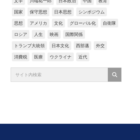
文学
川端祐一郎
日本政治
中国
教育
国家
保守思想
日本思想
シンポジウム
思想
アメリカ
文化
グローバル化
自衛隊
ロシア
人生
映画
国際関係
トランプ大統領
日本文化
西部邁
外交
消費税
医療
ウクライナ
近代