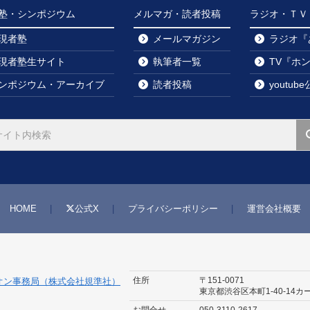
塾・シンポジウム
メルマガ・読者投稿
ラジオ・ＴＶ・y
現者塾
メールマガジン
ラジオ『
現者塾生サイト
執筆者一覧
TV『ホ
ンポジウム・アーカイブ
読者投稿
youtu
HOME
公式X
プライバシーポリシー
運営会社概要
住所
〒151-0071
オン事務局（株式会社規準社）
東京都渋谷区本町1-40-14
カ