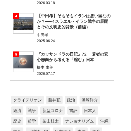
2026.03.18
【中田考】そもそもイランは悪い国なの
か？──イスラエル・イラン戦争の展開
とその文明史的背景（前編）
中田考
2025.06.24
『カッサンドラの日記』72 若者の安
心志向から考える「縮む」日本
橋本 由美
2026.07.17
クライテリオン
藤井聡
政治
浜崎洋介
経済
戦争
新型コロナ
書評
日本人
歴史
哲学
柴山桂太
ナショナリズム
沖縄