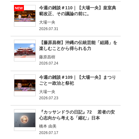
今週の雑談＃110｜【大場一央】皇室典
NEW
範改正、その議論の前に。
大場一央
2026.07.31
【藤原昌樹】沖縄の伝統芸能「組踊」を
楽しむことから得られる力
藤原昌樹
2026.07.24
今週の雑談＃109｜【大場一央】まつり
ごとー政治と祭祀
大場一央
2026.07.23
『カッサンドラの日記』72 若者の安
心志向から考える「縮む」日本
橋本 由美
2026.07.17