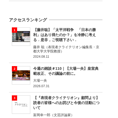
アクセスランキング
【藤井聡】「太平洋戦争 「日本の勝
利」はあり得たのか？」を冷静に考え
る．是非，ご視聴下さい．
藤井 聡（表現者クライテリオン編集長・京
都大学大学院教授）
2024.08.11
今週の雑談＃110｜【大場一央】皇室典
範改正、その議論の前に。
大場一央
2026.07.31
【『表現者クライテリオン』顧問より】
読者の皆様へのお詫びと今後の活動につ
いて
富岡幸一郎（文芸評論家）