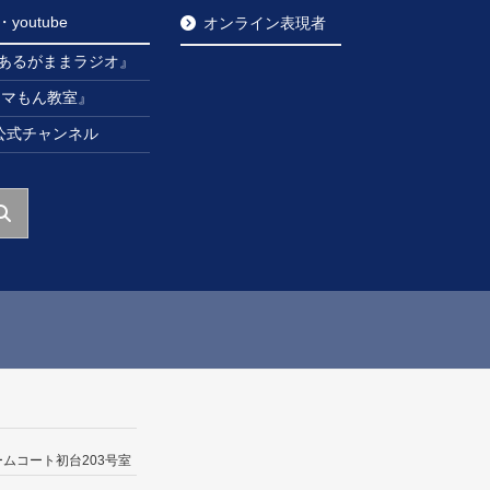
outube
オンライン表現者
あるがままラジオ』
ンマもん教室』
be公式チャンネル
ームコート初台203号室