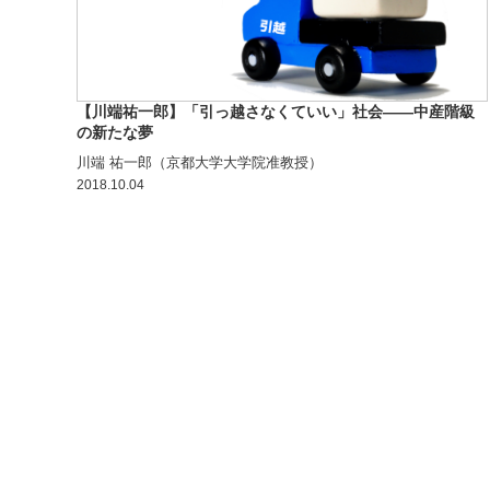
【川端祐一郎】「引っ越さなくていい」社会——中産階級
の新たな夢
川端 祐一郎（京都大学大学院准教授）
2018.10.04