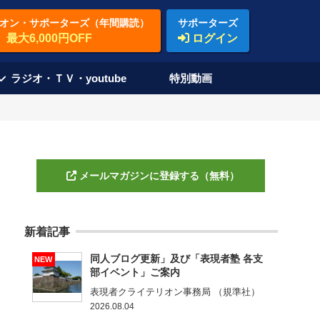
オン・サポーターズ（年間購読）
サポーターズ
最大6,000円OFF
ログイン
ラジオ・ＴＶ・youtube
特別動画
メールマガジンに登録する（無料）
新着記事
同人ブログ更新」及び「表現者塾 各支
NEW
部イベント」ご案内
表現者クライテリオン事務局 （規準社）
2026.08.04