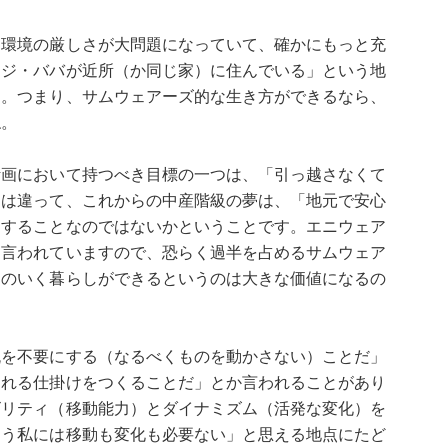
て環境の厳しさが大問題になっていて、確かにもっと充
ジジ・ババが近所（か同じ家）に住んでいる」という地
す。つまり、サムウェアーズ的な生き方ができるなら、
ね。
計画において持つべき目標の一つは、「引っ越さなくて
とは違って、これからの中産階級の夢は、「地元で安心
受することなのではないかということです。エニウェア
と言われていますので、恐らく過半を占めるサムウェア
足のいく暮らしができるというのは大きな価値になるの
流を不要にする（なるべくものを動かさない）ことだ」
売れる仕掛けをつくることだ」とか言われることがあり
ビリティ（移動能力）とダイナミズム（活発な変化）を
もう私には移動も変化も必要ない」と思える地点にたど