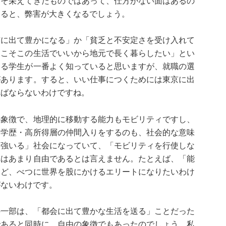
こそ栄えてきたものではあって、仕方がない面はあるの
なると、弊害が大きくなるでしょう。
京に出て豊かになる」か「貧乏と不安定さを受け入れて
そこそこの生活でいいから地元で長く暮らしたい」とい
する学生が一番よく知っていると思いますが、就職の選
があります。すると、いい仕事につくためには東京に出
ればならないわけですね。
の象徴で、地理的に移動する能力もモビリティですし、
高学歴・高所得層の仲間入りをするのも、社会的な意味
を強いる」社会になっていて、「モビリティを行使しな
れはあまり自由であるとは言えません。たとえば、「能
けど、べつに世界を股にかけるエリートになりたいわけ
がないわけです。
の一部は、「都会に出て豊かな生活を送る」ことだった
であると同時に、自由の象徴でもあったのでしょう。私