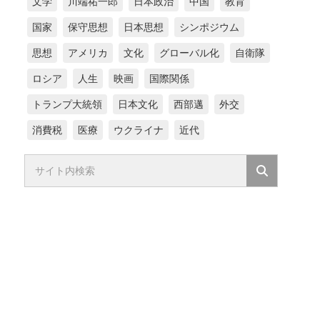
文学
川端祐一郎
日本政治
中国
教育
国家
保守思想
日本思想
シンポジウム
思想
アメリカ
文化
グローバル化
自衛隊
ロシア
人生
映画
国際関係
トランプ大統領
日本文化
西部邁
外交
消費税
医療
ウクライナ
近代