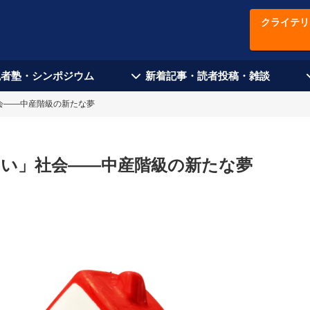
クライテリ
現者塾・シンポジウム
新着記事・読者投稿・雑談
会——中産階級の新たな夢
いい」社会——中産階級の新たな夢