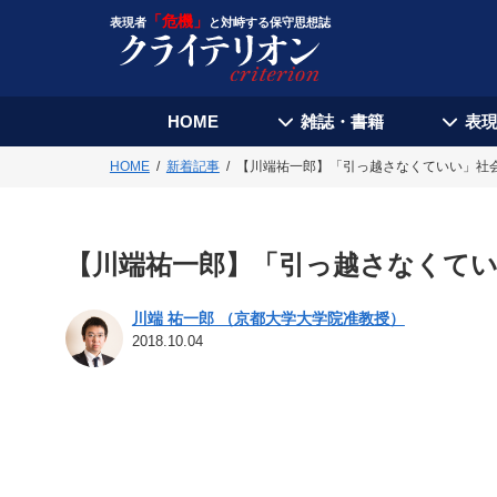
「危機」
表現者
と対峙する保守思想誌
HOME
雑誌・書籍
表
HOME
新着記事
【川端祐一郎】「引っ越さなくていい」社
【川端祐一郎】「引っ越さなくて
川端 祐一郎 （京都大学大学院准教授）
2018.10.04