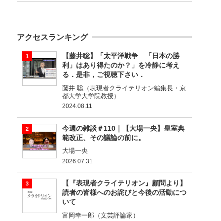
アクセスランキング
【藤井聡】「太平洋戦争 「日本の勝
利」はあり得たのか？」を冷静に考え
る．是非，ご視聴下さい．
藤井 聡（表現者クライテリオン編集長・京
都大学大学院教授）
2024.08.11
今週の雑談＃110｜【大場一央】皇室典
範改正、その議論の前に。
大場一央
2026.07.31
【『表現者クライテリオン』顧問より】
読者の皆様へのお詫びと今後の活動につ
いて
富岡幸一郎（文芸評論家）