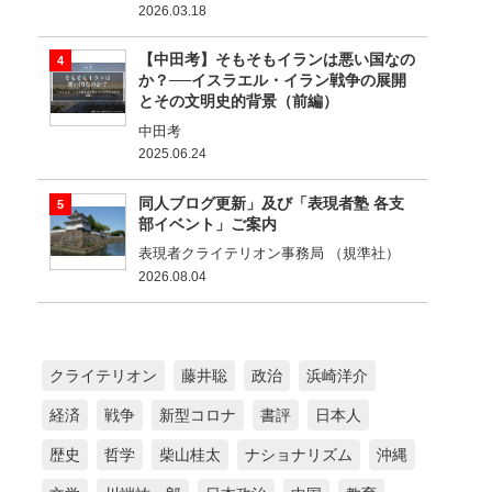
2026.03.18
【中田考】そもそもイランは悪い国なの
か？──イスラエル・イラン戦争の展開
とその文明史的背景（前編）
中田考
2025.06.24
同人ブログ更新」及び「表現者塾 各支
部イベント」ご案内
表現者クライテリオン事務局 （規準社）
2026.08.04
クライテリオン
藤井聡
政治
浜崎洋介
経済
戦争
新型コロナ
書評
日本人
歴史
哲学
柴山桂太
ナショナリズム
沖縄