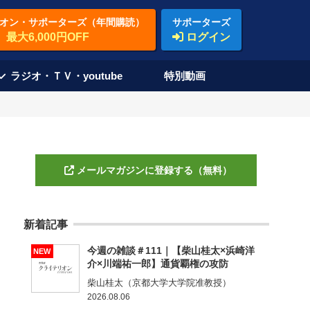
オン・サポーターズ（年間購読）
サポーターズ
最大6,000円OFF
ログイン
ラジオ・ＴＶ・youtube
特別動画
メールマガジンに登録する（無料）
新着記事
今週の雑談＃111｜【柴山桂太×浜崎洋
NEW
介×川端祐一郎】通貨覇権の攻防
柴山桂太（京都大学大学院准教授）
2026.08.06