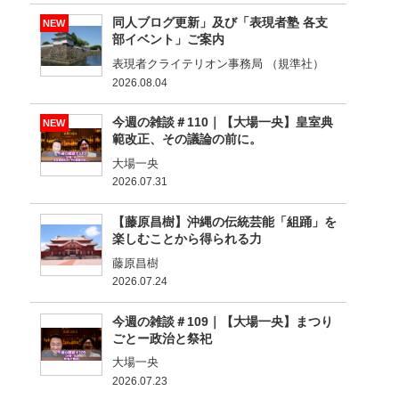
同人ブログ更新」及び「表現者塾 各支
NEW
部イベント」ご案内
表現者クライテリオン事務局 （規準社）
2026.08.04
今週の雑談＃110｜【大場一央】皇室典
NEW
範改正、その議論の前に。
大場一央
2026.07.31
【藤原昌樹】沖縄の伝統芸能「組踊」を
楽しむことから得られる力
藤原昌樹
2026.07.24
今週の雑談＃109｜【大場一央】まつり
ごとー政治と祭祀
大場一央
2026.07.23