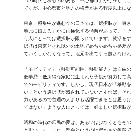
つの時代も求心力のある「中心都市」が存在して
ですが、中心都市と地方の格差がある程度以上に
東京一極集中が進む今の日本では、選択肢が「東
地元に留まる」かに両極化する傾向があって、「
う人にとっては選択肢が限られています。就活を
択肢は東京とそれ以外の土地でめちゃめちゃ格差
ていくしかなくなって、地元を出て引っ越さなけ
「モビリティ」（移動可能性、移動能力）は自由
低学歴・低所得な家庭に生まれた子供が努力して
でのモビリティです。しかし、現代日本が「移動
い」という選択肢が残されていないとすれば、そ
力があるので普通の人よりも活躍できるとは思う
ではない」ような人にとっては、好ましい選択肢
昭和の時代の庶民の夢は、あるいは少なくともそ
と思います。また、都会というのは豊かさの象徴