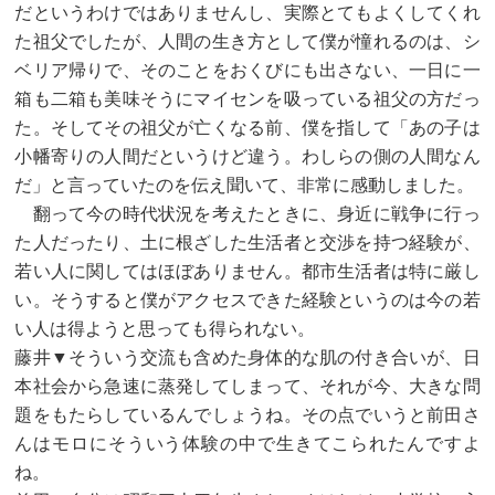
だというわけではありませんし、実際とてもよくしてくれ
た祖父でしたが、人間の生き方として僕が憧れるのは、シ
ベリア帰りで、そのことをおくびにも出さない、一日に一
箱も二箱も美味そうにマイセンを吸っている祖父の方だっ
た。そしてその祖父が亡くなる前、僕を指して「あの子は
小幡寄りの人間だというけど違う。わしらの側の人間なん
だ」と言っていたのを伝え聞いて、非常に感動しました。
翻って今の時代状況を考えたときに、身近に戦争に行っ
た人だったり、土に根ざした生活者と交渉を持つ経験が、
若い人に関してはほぼありません。都市生活者は特に厳し
い。そうすると僕がアクセスできた経験というのは今の若
い人は得ようと思っても得られない。
藤井▼そういう交流も含めた身体的な肌の付き合いが、日
本社会から急速に蒸発してしまって、それが今、大きな問
題をもたらしているんでしょうね。その点でいうと前田さ
んはモロにそういう体験の中で生きてこられたんですよ
ね。