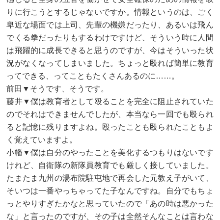
りに行こうとするじゃないですか。情報というのは、ごく
卑近な場面では上司、先輩の機嫌だったり、あるいは飛ん
でくる拳だったりもするわけですけど、そういう時に人間
は飛躍的に成長できると思うのですが、今はそういった状
況がなくなってしまいました。ちょっと殴れば簡単に教育
ってできる、ってこともたくさんあるのに……。
前田▼そうです、そうです。
藤井▼僕は教育者として殴ることを完全に阻止されていた
のでそれはできませんでしたが、本当なら一回でも殴られ
ると記憶に残りますよね。殴ったことも殴られたこともよ
く覚えていますよ。
小幡▼僕は自分のやったことを美化するつもりはないです
けれど、自衛隊の新隊員教育でも厳しく接していました。
たまたま九州の湯布院駐屯地で再会した元教え子がいて、
そいつは一番やっちゃってた子なんですね。自分でもちょ
っとやりすぎたかなと思っていたので「あの時は悪かった
な」と言ったのですが、その子は全然そんなことは言わな