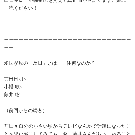
田日明氏、小幡敏氏を交えて真正面から語ります。是非ご
一読ください！
ーーーーーーーーーーーーーーーーーーーーーーーーーー
ーー
愛国が故の「反日」とは、一体何なのか？
前田日明×
小幡 敏×
藤井 聡
（前回からの続き）
前田▼自分の小さい頃からテレビなんかで話題になったこ
とを思い起こしてみても、今、藤井さんがおっしゃること