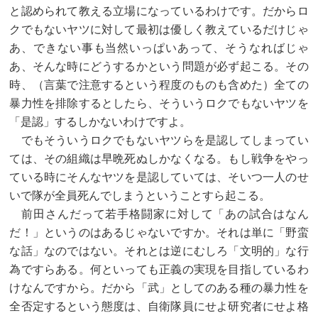
と認められて教える立場になっているわけです。だからロ
クでもないヤツに対して最初は優しく教えているだけじゃ
あ、できない事も当然いっぱいあって、そうなればじゃ
あ、そんな時にどうするかという問題が必ず起こる。その
時、（言葉で注意するという程度のものも含めた）全ての
暴力性を排除するとしたら、そういうロクでもないヤツを
「是認」するしかないわけですよ。
でもそういうロクでもないヤツらを是認してしまってい
ては、その組織は早晩死ぬしかなくなる。もし戦争をやっ
ている時にそんなヤツを是認していては、そいつ一人のせ
いで隊が全員死んでしまうということすら起こる。
前田さんだって若手格闘家に対して「あの試合はなん
だ！」というのはあるじゃないですか。それは単に「野蛮
な話」なのではない。それとは逆にむしろ「文明的」な行
為ですらある。何といっても正義の実現を目指しているわ
けなんですから。だから「武」としてのある種の暴力性を
全否定するという態度は、自衛隊員にせよ研究者にせよ格