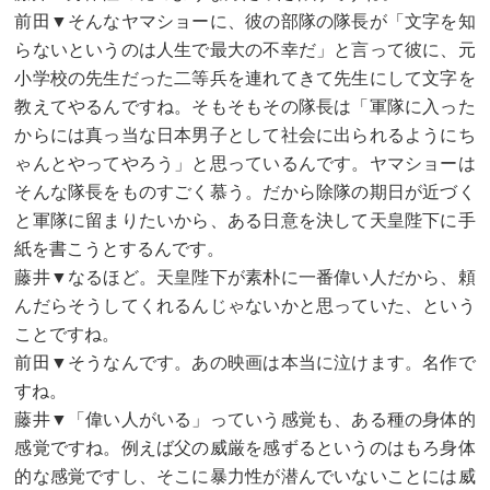
前田▼そんなヤマショーに、彼の部隊の隊長が「文字を知
らないというのは人生で最大の不幸だ」と言って彼に、元
小学校の先生だった二等兵を連れてきて先生にして文字を
教えてやるんですね。そもそもその隊長は「軍隊に入った
からには真っ当な日本男子として社会に出られるようにち
ゃんとやってやろう」と思っているんです。ヤマショーは
そんな隊長をものすごく慕う。だから除隊の期日が近づく
と軍隊に留まりたいから、ある日意を決して天皇陛下に手
紙を書こうとするんです。
藤井▼なるほど。天皇陛下が素朴に一番偉い人だから、頼
んだらそうしてくれるんじゃないかと思っていた、という
ことですね。
前田▼そうなんです。あの映画は本当に泣けます。名作で
すね。
藤井▼「偉い人がいる」っていう感覚も、ある種の身体的
感覚ですね。例えば父の威厳を感ずるというのはもろ身体
的な感覚ですし、そこに暴力性が潜んでいないことには威