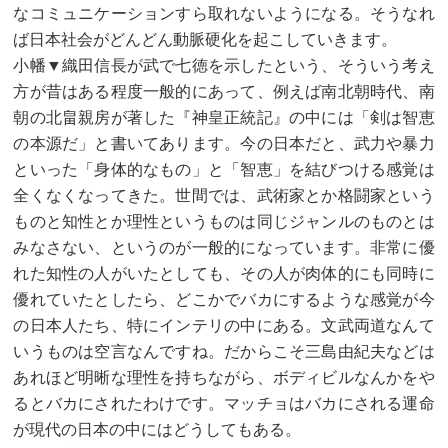
なコミュニケーションすら取れないようになる。そうなれ
ば日本社会がどんどん動脈硬化を起こしていきます。
小幡▼織田信長が武で七徳を示したという、そういう考え
方が昔はある程度一般的にあって、例えば南北朝時代、南
朝の北畠親房が著した『神皇正統記』の中には「剣は智恵
の本源だ」と書いてあります。今の日本だと、武力や暴力
といった「身体的なもの」と「智恵」を結びつける感覚は
全くなくなってきた。世間では、武術家とか格闘家という
ものと知性とか理性というものは同じジャンルのものとは
みなさない、というのが一般的になっています。非常に優
れた知性の人がいたとしても、その人が肉体的にも同時に
優れていたとしたら、どこかでバカにするような感覚が今
の日本人たち、特にインテリの中にある。文武両道なんて
いうものは空言なんですね。だからこそ三島由紀夫などは
あれほど明晰な理性を持ちながら、ボディビルなんかをや
るとバカにされたわけです。マッチョはバカにされる運命
が現代の日本の中にはどうしてもある。