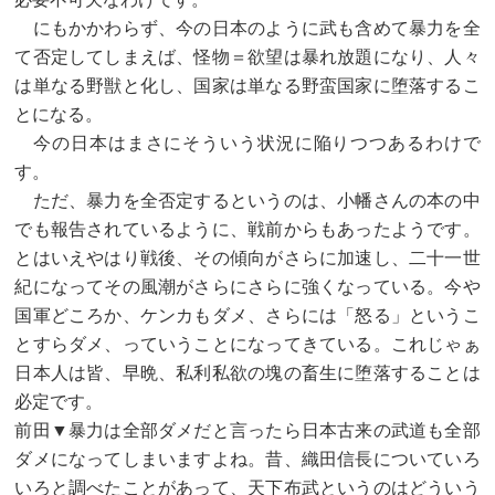
にもかかわらず、今の日本のように武も含めて暴力を全
て否定してしまえば、怪物＝欲望は暴れ放題になり、人々
は単なる野獣と化し、国家は単なる野蛮国家に堕落するこ
とになる。
今の日本はまさにそういう状況に陥りつつあるわけで
す。
ただ、暴力を全否定するというのは、小幡さんの本の中
でも報告されているように、戦前からもあったようです。
とはいえやはり戦後、その傾向がさらに加速し、二十一世
紀になってその風潮がさらにさらに強くなっている。今や
国軍どころか、ケンカもダメ、さらには「怒る」というこ
とすらダメ、っていうことになってきている。これじゃぁ
日本人は皆、早晩、私利私欲の塊の畜生に堕落することは
必定です。
前田▼暴力は全部ダメだと言ったら日本古来の武道も全部
ダメになってしまいますよね。昔、織田信長についていろ
いろと調べたことがあって、天下布武というのはどういう