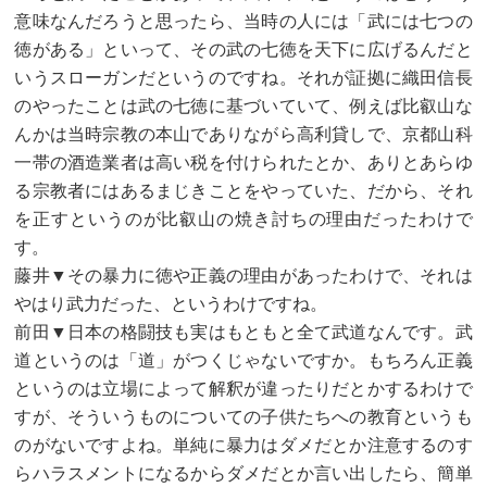
意味なんだろうと思ったら、当時の人には「武には七つの
徳がある」といって、その武の七徳を天下に広げるんだと
いうスローガンだというのですね。それが証拠に織田信長
のやったことは武の七徳に基づいていて、例えば比叡山な
んかは当時宗教の本山でありながら高利貸しで、京都山科
一帯の酒造業者は高い税を付けられたとか、ありとあらゆ
る宗教者にはあるまじきことをやっていた、だから、それ
を正すというのが比叡山の焼き討ちの理由だったわけで
す。
藤井▼その暴力に徳や正義の理由があったわけで、それは
やはり武力だった、というわけですね。
前田▼日本の格闘技も実はもともと全て武道なんです。武
道というのは「道」がつくじゃないですか。もちろん正義
というのは立場によって解釈が違ったりだとかするわけで
すが、そういうものについての子供たちへの教育というも
のがないですよね。単純に暴力はダメだとか注意するのす
らハラスメントになるからダメだとか言い出したら、簡単