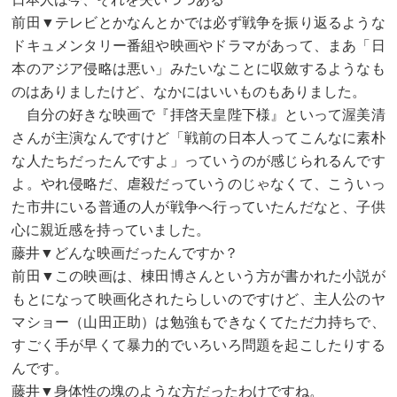
前田▼テレビとかなんとかでは必ず戦争を振り返るような
ドキュメンタリー番組や映画やドラマがあって、まあ「日
本のアジア侵略は悪い」みたいなことに収斂するようなも
のはありましたけど、なかにはいいものもありました。
自分の好きな映画で『拝啓天皇陛下様』といって渥美清
さんが主演なんですけど「戦前の日本人ってこんなに素朴
な人たちだったんですよ」っていうのが感じられるんです
よ。やれ侵略だ、虐殺だっていうのじゃなくて、こういっ
た市井にいる普通の人が戦争へ行っていたんだなと、子供
心に親近感を持っていました。
藤井▼どんな映画だったんですか？
前田▼この映画は、棟田博さんという方が書かれた小説が
もとになって映画化されたらしいのですけど、主人公のヤ
マショー（山田正助）は勉強もできなくてただ力持ちで、
すごく手が早くて暴力的でいろいろ問題を起こしたりする
んです。
藤井▼身体性の塊のような方だったわけですね。