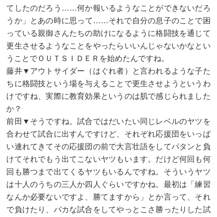
てしたのだろう……何か報いるようなことができないだろ
うか」とあの時に思って……それで自分の息子のことで困
っている親御さんたちの助けになるように格闘技を通じて
更生させるようなことをやったらいいんじゃないかなとい
うことでＯＵＴＳＩＤＥＲを始めたんですね。
藤井▼アウトサイダー（はぐれ者）と言われるような子た
ちに格闘技という場を与えることで更生させようというわ
けですね、実際に教育効果というのは肌で感じられました
か？
前田▼そうですね。試合ではだいたい同じレベルのヤツを
合わせて試合に出すんですけど、それぞれ応援団をいっぱ
い連れてきてその応援団の前で大言壮語をしてパタンと負
けてそれでもう出てこないヤツもいます。だけど何回も何
回も勝つまで出てくるヤツもいるんですね。そういうヤツ
は十人のうちの三人か四人ぐらいですかね。最初は「練習
なんか必要ないですよ、勝てますから」とか言って、それ
で負けたり、バカな試合をしてやっとこさ勝ったりした試