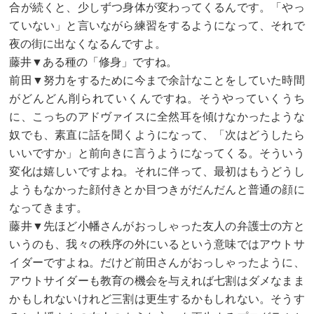
合が続くと、少しずつ身体が変わってくるんです。「やっ
ていない」と言いながら練習をするようになって、それで
夜の街に出なくなるんですよ。
藤井▼ある種の「修身」ですね。
前田▼努力をするために今まで余計なことをしていた時間
がどんどん削られていくんですね。そうやっていくうち
に、こっちのアドヴァイスに全然耳を傾けなかったような
奴でも、素直に話を聞くようになって、「次はどうしたら
いいですか」と前向きに言うようになってくる。そういう
変化は嬉しいですよね。それに伴って、最初はもうどうし
ようもなかった顔付きとか目つきがだんだんと普通の顔に
なってきます。
藤井▼先ほど小幡さんがおっしゃった友人の弁護士の方と
いうのも、我々の秩序の外にいるという意味ではアウトサ
イダーですよね。だけど前田さんがおっしゃったように、
アウトサイダーも教育の機会を与えれば七割はダメなまま
かもしれないけれど三割は更生するかもしれない。そうす