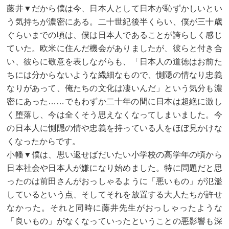
藤井▼だから僕は今、日本人として日本が恥ずかしいとい
う気持ちが濃密にある。二十世紀後半くらい、僕が三十歳
ぐらいまでの頃は、僕は日本人であることが誇らしく感じ
ていた。欧米に住んだ機会がありましたが、彼らと付き合
い、彼らに敬意を表しながらも、「日本人の道徳はお前た
ちには分からないような繊細なもので、惻隠の情なり忠義
なりがあって、俺たちの文化は凄いんだ」という気分も濃
密にあった……でもわずか二十年の間に日本は超絶に激し
く堕落し、今は全くそう思えなくなってしまいました。今
の日本人に惻隠の情や忠義を持っている人をほぼ見かけな
くなったからです。
小幡▼僕は、思い返せばだいたい小学校の高学年の頃から
日本社会や日本人が嫌になり始めました。特に問題だと思
ったのは前田さんがおっしゃるように「悪いもの」が氾濫
しているという点、そしてそれを放置する大人たちが許せ
なかった。それと同時に藤井先生がおっしゃったような
「良いもの」がなくなっていったということの悪影響も深