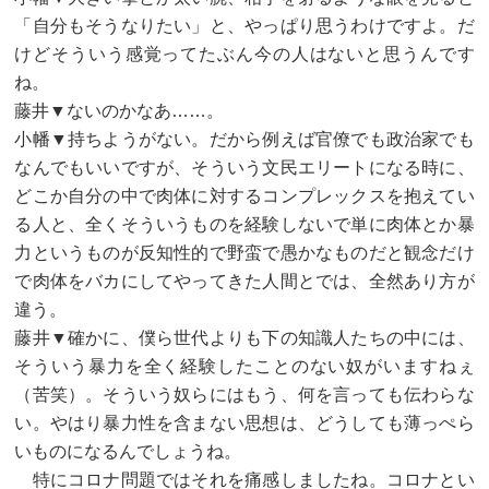
「自分もそうなりたい」と、やっぱり思うわけですよ。だ
けどそういう感覚ってたぶん今の人はないと思うんです
ね。
藤井▼ないのかなあ……。
小幡▼持ちようがない。だから例えば官僚でも政治家でも
なんでもいいですが、そういう文民エリートになる時に、
どこか自分の中で肉体に対するコンプレックスを抱えてい
る人と、全くそういうものを経験しないで単に肉体とか暴
力というものが反知性的で野蛮で愚かなものだと観念だけ
で肉体をバカにしてやってきた人間とでは、全然あり方が
違う。
藤井▼確かに、僕ら世代よりも下の知識人たちの中には、
そういう暴力を全く経験したことのない奴がいますねぇ
（苦笑）。そういう奴らにはもう、何を言っても伝わらな
い。やはり暴力性を含まない思想は、どうしても薄っぺら
いものになるんでしょうね。
特にコロナ問題ではそれを痛感しましたね。コロナとい