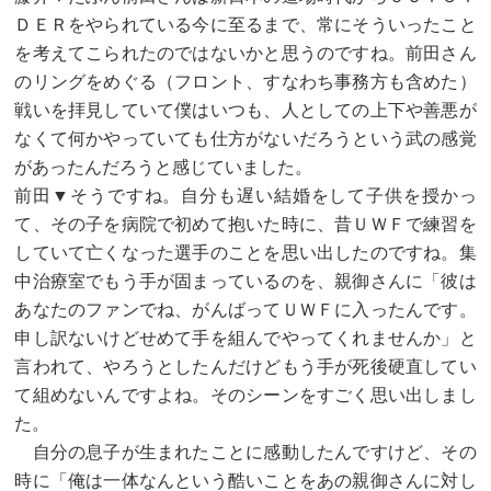
ＤＥＲをやられている今に至るまで、常にそういったこと
を考えてこられたのではないかと思うのですね。前田さん
のリングをめぐる（フロント、すなわち事務方も含めた）
戦いを拝見していて僕はいつも、人としての上下や善悪が
なくて何かやっていても仕方がないだろうという武の感覚
があったんだろうと感じていました。
前田▼そうですね。自分も遅い結婚をして子供を授かっ
て、その子を病院で初めて抱いた時に、昔ＵＷＦで練習を
していて亡くなった選手のことを思い出したのですね。集
中治療室でもう手が固まっているのを、親御さんに「彼は
あなたのファンでね、がんばってＵＷＦに入ったんです。
申し訳ないけどせめて手を組んでやってくれませんか」と
言われて、やろうとしたんだけどもう手が死後硬直してい
て組めないんですよね。そのシーンをすごく思い出しまし
た。
自分の息子が生まれたことに感動したんですけど、その
時に「俺は一体なんという酷いことをあの親御さんに対し