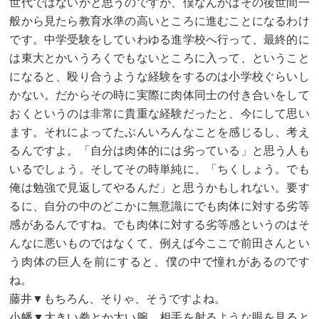
世代ではないかと思うのですが、僕なんかはその後世間一
般から見たら教育水準の高いところに進むことになるわけ
です。中学受験をしていわゆる進学校へ行って、最終的に
は東大とかいうろくでもないところに入って、ということ
になると、殴り合うような経験をするのは小学校ぐらいし
かない。だからその時に実際に肉体同士の付き合いをして
おくというのは非常に貴重な経験だったと、今にして思い
ます。それによってたぶんいろんなことを感じるし、考え
るんですよ。「自分は肉体的には劣っている」と思う人も
いるでしょう。そしてその時単純に、「ちくしょう。でも
俺は勉強で見返してやるんだ」と思うかもしれない。要す
るに、自分の中のどこかに無意識にでも肉体に対する劣等
感があるんですね。でも肉体に対する劣等感というのはそ
んなに悪いものではなくて、例えば今ここで前田さんとい
う肉体の巨人を前にすると、僕の中で憧れがあるのです
ね。
藤井▼もちろん、そりゃ、そうですよね。
小幡▼大きい拳とか太い腕、相手を射るような眼を見ると