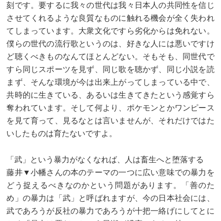
刻です。要するに我々の世代は我々日本人の共同性を信じ
させてくれるような良質なものに触れる機会が全く失われ
てしまっています。大衆文化ですら劣化からは免れない。
僕らの世代の流行歌というのは、好きな人には悪いですけ
ど聴くべきものなんてほとんどない。そもそも、同世代で
すら同じスポーツを見ず、同じ歌を聴かず、同じ小説を読
まず、そんな環境が今は出来上がってしまっている中で、
共時的に生きている、あるいは生きてきたという感覚すら
奪われています。そして何より、ポケモンとかワンピース
を見て育って、見るなとは言いませんが、それだけではた
いしたものは育たないですよ。
「武」という暴力がなくなれば、人は畜生へと堕落する
藤井▼小幡さんの本のテーマの一つに広い意味での暴力を
どう捉えるべきなのかという問題があります。「善のた
め」の暴力は「武」と呼ばれますが、今の日本社会には、
武であろうが反社の暴力であろうが十把一絡げにしてとに