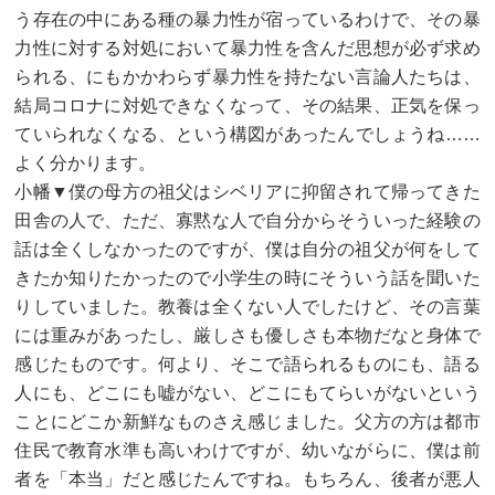
う存在の中にある種の暴力性が宿っているわけで、その暴
力性に対する対処において暴力性を含んだ思想が必ず求め
られる、にもかかわらず暴力性を持たない言論人たちは、
結局コロナに対処できなくなって、その結果、正気を保っ
ていられなくなる、という構図があったんでしょうね……
よく分かります。
小幡▼僕の母方の祖父はシベリアに抑留されて帰ってきた
田舎の人で、ただ、寡黙な人で自分からそういった経験の
話は全くしなかったのですが、僕は自分の祖父が何をして
きたか知りたかったので小学生の時にそういう話を聞いた
りしていました。教養は全くない人でしたけど、その言葉
には重みがあったし、厳しさも優しさも本物だなと身体で
感じたものです。何より、そこで語られるものにも、語る
人にも、どこにも嘘がない、どこにもてらいがないという
ことにどこか新鮮なものさえ感じました。父方の方は都市
住民で教育水準も高いわけですが、幼いながらに、僕は前
者を「本当」だと感じたんですね。もちろん、後者が悪人