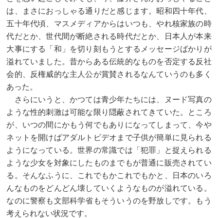
は、まさにおっしゃる通りだと感じます。昭和四十年代、
五十年代頃、マスメディアからはいつも、やれ核家族の時
代だとか、世代間が断絶される時代だとか、日本人が本来
大事にする「和」を切り刻もうとするメッセージばかりが
溢れていました。昔からある伝統的なものを否定する反社
会的、反権威的な主人公が賞賛されるなんていうのも多く
あった。
さらにいうと、かつては青少年たちには、ヌード写真の
ような性的刺激は可能な限り隠蔽されてきていた。ところ
が、いつの間にかもう何でもありになってしまって、今や
ネットを開けばアダルトビデオまで子供が簡単に見られる
ようになっている。世界の常識では「犯罪」と捉えられる
ような少女を対象にしたものまでもが普通に販売されてい
る。そんなふうに、これでもかこれでもかと、日本のいろ
んなものをどんどん壊していくようなものが溢れている。
なのに警察も文部科学省もそういうのを野放しです。もう
考えられない状況です。