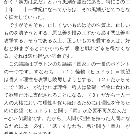
かく「暴力は悪だ」という風潮が濃密にある。特にこの二
十年、二十一世紀になってからは、その風潮がとてつもな
く拡大していった。
ですがそもそも、正しくないものはその性質上、正しい
ものを潰そうとする。悪は善を憎みますから必ず悪は善を
攻撃する。そうである以上、正しいものを愛する人は、好
むと好まざるとにかかわらず、悪と戦わざるを得なくな
る。それは逃れ得ない宿命です。
この議論はプラトンの対話編『国家』の一番のポイント
の一つです。すなわち──（１）怪物（ヒュドラ）＝欲望
は哲人＝理性を攻撃し陵辱しようとする、（２）だからそ
こで「戦い」がなければ理性＝哲人は欲望＝怪物に食われ
て欲望だけに支配されることになる、（３）だから一人一
人の人格において理性を保ち続けるためには理性を守るた
めに欲望（ヒュドラ）と闘う「武」が必要不可欠なんだ─
─という議論です。だから、人間が理性を持った人間にな
るためには、必ず、「武」すなわち、悪と闘う「暴力」が
必要不可欠なわけです。