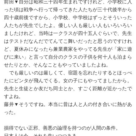
前田▼自分は昭和三十四年生まれですけれど、小学校に入
った頃は戦争へ行って帰ってきた人たちが三十代後半から
四十歳前後ですから、小学校、中学校はずっとそういった
人たちが先生でしたよ。優しい人も厳しい人もいろいろい
ましたけれど、当時は一クラスが四十五人ぐらいで、先生
はテストだなんだでてんてこ舞いだったと思うのですけれ
ど、夏休みになったら兼業農家をやってる先生が「家に遊
びに来い」と言って自分のクラスの子供を何十人も泊まら
せたりとか、そんなこともやっていましたよね。
でも厳しいのは厳しくて、宿題を忘れたりするとほっぺ
たにビンタが飛んでくる。女の子にもやってましたから。
先生と生徒とか友だち同士とか、すごく距離が近かったで
すよね。
藤井▼そうですね。本当に昔は人と人の付き合いに熱があ
った。
損得でない正邪、善悪の論理を持つのが人間の条件。
日本人は今、それを失いつつある