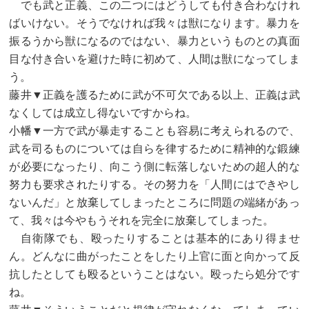
でも武と正義、この二つにはどうしても付き合わなけれ
ばいけない。そうでなければ我々は獣になります。暴力を
振るうから獣になるのではない、暴力というものとの真面
目な付き合いを避けた時に初めて、人間は獣になってしま
う。
藤井▼正義を護るために武が不可欠である以上、正義は武
なくしては成立し得ないですからね。
小幡▼一方で武が暴走することも容易に考えられるので、
武を司るものについては自らを律するために精神的な鍛練
が必要になったり、向こう側に転落しないための超人的な
努力も要求されたりする。その努力を「人間にはできやし
ないんだ」と放棄してしまったところに問題の端緒があっ
て、我々は今やもうそれを完全に放棄してしまった。
自衛隊でも、殴ったりすることは基本的にあり得ませ
ん。どんなに曲がったことをしたり上官に面と向かって反
抗したとしても殴るということはない。殴ったら処分です
ね。