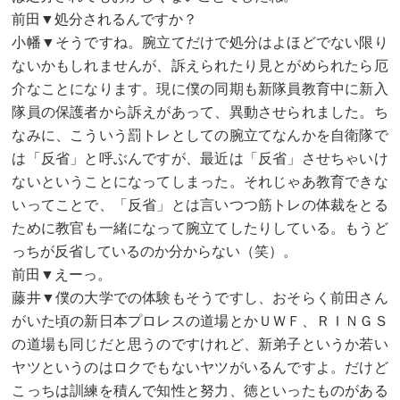
前田▼処分されるんですか？
小幡▼そうですね。腕立てだけで処分はよほどでない限り
ないかもしれませんが、訴えられたり見とがめられたら厄
介なことになります。現に僕の同期も新隊員教育中に新入
隊員の保護者から訴えがあって、異動させられました。ち
なみに、こういう罰トレとしての腕立てなんかを自衛隊で
は「反省」と呼ぶんですが、最近は「反省」させちゃいけ
ないということになってしまった。それじゃあ教育できな
いってことで、「反省」とは言いつつ筋トレの体裁をとる
ために教官も一緒になって腕立てしたりしている。もうど
っちが反省しているのか分からない（笑）。
前田▼えーっ。
藤井▼僕の大学での体験もそうですし、おそらく前田さん
がいた頃の新日本プロレスの道場とかＵＷＦ、ＲＩＮＧＳ
の道場も同じだと思うのですけれど、新弟子というか若い
ヤツというのはロクでもないヤツがいるんですよ。だけど
こっちは訓練を積んで知性と努力、徳といったものがある