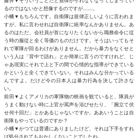
藤井▼そういうことだと規律が守れなくなってしまってい
るのではないかと想像するのですが……。
小幡▼もちろんです。自衛隊は規律正しいように言われま
すが、私に言わせれば自衛隊に統率なんかありません。あ
るのはただ、会社員が首になりたくないから職務命令に従
う時の服従と全く等価のものだけです。そうはいってもそ
れで軍隊が回るわけがありません。だから暴力をなくせと
いう人は「背中で語れ」とか簡単に言うのですけれど、じ
ゃあ現実にそれで上と下の間で心情的な指導ができている
かというと全くできていない。それはみんな分かっている
んですよ。だけど今の日本人は暴力行為を決して許さな
い。
前田▼よくアメリカの軍隊物の映画を観ていると、隊員が
うまく動けない時に上官が罵声を浴びせたり、「腕立て伏
せ何十回だ」とかあるじゃないですか。ああいうことは自
衛隊もやっているのですか？
小幡▼かつては普通にありましたけど、それは下手をすれ
ば処分されてもおかしくないことでしたね。