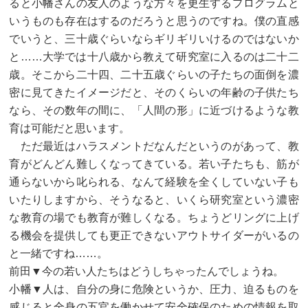
ると小幡さんの友人のような方々を更生するプログラムと
いうものも存在はするのだろうと思うのですね。僕の直感
でいうと、三十歳ぐらいならギリギリいけるのではないか
と……大学では十八歳から教えて研究室に入るのは二十二
歳。そこから二十四、二十五歳ぐらいの子たちの面倒を濃
密に見てきたイメージだと、そのくらいの年齢の子供たち
なら、その数年の間に、「人間の形」に近づけるような教
育は可能だと思います。
ただ最近はハラスメントだなんだというのがあって、教
育がどんどん難しくなってきている。若い子たちも、筋が
通らないから叱られる、なんて経験を全くしていない子も
いたりしますから、そうなると、いくら研究室という濃密
な教育の場でも教育が難しくなる。ちょうどリングに上げ
る機会を提供しても更正できないアウトサイダーがいるの
と一緒ですね……。
前田▼今の若い人たちはどうしちゃったんでしょうね。
小幡▼人は、自分の身に危険というか、圧力、迫るものを
感じると全身の五官を働かせて安全確保のための情報を取