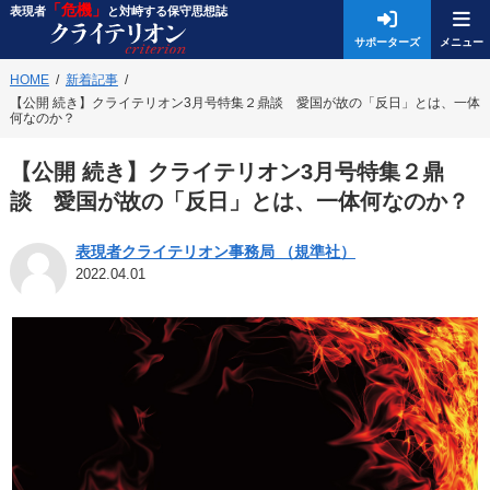
「危機」
表現者
と対峙する保守思想誌
サポーターズ
HOME
新着記事
【公開 続き】クライテリオン3月号特集２鼎談 愛国が故の「反日」とは、一体
何なのか？
【公開 続き】クライテリオン3月号特集２鼎
談 愛国が故の「反日」とは、一体何なのか？
表現者クライテリオン事務局 （規準社）
2022.04.01