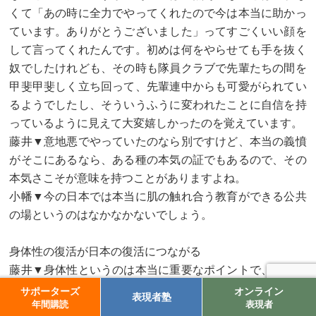
くて「あの時に全力でやってくれたので今は本当に助かっ
ています。ありがとうございました」ってすごくいい顔を
して言ってくれたんです。初めは何をやらせても手を抜く
奴でしたけれども、その時も隊員クラブで先輩たちの間を
甲斐甲斐しく立ち回って、先輩連中からも可愛がられてい
るようでしたし、そういうふうに変われたことに自信を持
っているように見えて大変嬉しかったのを覚えています。
藤井▼意地悪でやっていたのなら別ですけど、本当の義憤
がそこにあるなら、ある種の本気の証でもあるので、その
本気さこそが意味を持つことがありますよね。
小幡▼今の日本では本当に肌の触れ合う教育ができる公共
の場というのはなかなかないでしょう。
身体性の復活が日本の復活につながる
藤井▼身体性というのは本当に重要なポイントで、抱きし
めてあげるだけで絶大な効果を持つことがありますから
サポーターズ
オンライン
表現者塾
年間購読
表現者
ね。友人であろうが子供であろうが、もちろん女性であろ