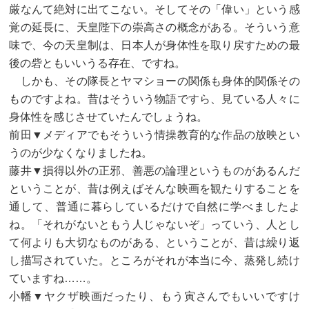
厳なんて絶対に出てこない。そしてその「偉い」という感
覚の延長に、天皇陛下の崇高さの概念がある。そういう意
味で、今の天皇制は、日本人が身体性を取り戻すための最
後の砦ともいいうる存在、ですね。
しかも、その隊長とヤマショーの関係も身体的関係その
ものですよね。昔はそういう物語ですら、見ている人々に
身体性を感じさせていたんでしょうね。
前田▼メディアでもそういう情操教育的な作品の放映とい
うのが少なくなりましたね。
藤井▼損得以外の正邪、善悪の論理というものがあるんだ
ということが、昔は例えばそんな映画を観たりすることを
通して、普通に暮らしているだけで自然に学べましたよ
ね。「それがないともう人じゃないぞ」っていう、人とし
て何よりも大切なものがある、ということが、昔は繰り返
し描写されていた。ところがそれが本当に今、蒸発し続け
ていますね……。
小幡▼ヤクザ映画だったり、もう寅さんでもいいですけ