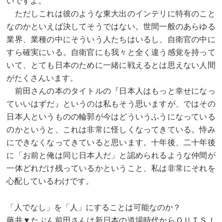
いですよ。
ただしこれは彼のような東大出のインテリに特有のこと
なのかといえば決してそうではない。世間一般のあらゆる
業界、業種の中にそういう人たちはいるし、自衛官の中に
すら確実にいる。自衛官にも我々と全く違う感覚を持って
いて、とても日本のために一緒に戦えるとは思えない人間
がたくさんいます。
前田さんの本のタイトルの『日本人はもっと幸せになっ
ていいはずだ』というのは私もそう思いますが、ではその
日本人というものの輪郭が今はどういうふうになっている
のかというと、これは非常に怪しくなってきている。恃み
にできなくなってきていると思います。十年後、二十年後
に「お前と俺は同じ日本人だ」と認められるような仲間が
一体どれだけ残っているかということ、私は非常にそれを
心配しているわけです。
「人でなし」を「人」にすることは可能なのか？
藤井▼たぶん前田さんは新日本の道場時代からＯＵＴＳＩ