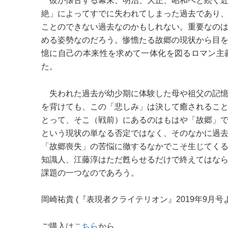
彼が懐古する幕末、明治、大正、昭和へと続く近
絶」によってすでに失われてしまった過去であり
ことのできない過去なのかもしれない。重要なの
める姿勢なのだろう。惨憺たる故郷の現状から目
憶に自己の本来性を求めて一体化を図るロマン主
た。
失われた過去が幼少期に体験した母や祖父の記憶
を背けても、この「悲しみ」は決して癒されるこ
とって、そこ（戦前）にあるのはもはや「故郷」
という現状の単なる否定ではなく、そのなかに過
「故郷喪失」の苦悩に徹するなかでこそ生じてく
知識人、江藤淳はただ甦らせるだけで終えてはな
課題の一つなのであろう。
岡崎祐貴 (『表現者クライテリオン』2019年9月号
ご購入は
こちら
から