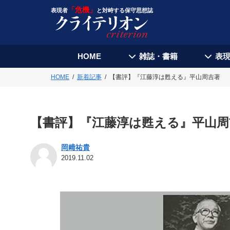
「危機」
表現者
と対峙する保守思想誌
HOME
雑誌・書籍
表
HOME
新着記事
【書評】『江藤淳は甦える』平山周吉著
【書評】『江藤淳は甦える』平山周
岡﨑祐貴
2019.11.02