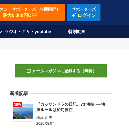
オン・サポーターズ（年間購読）
サポーターズ
最大6,000円OFF
ログイン
ラジオ・ＴＶ・youtube
特別動画
メールマガジンに登録する（無料）
新着記事
『カッサンドラの日記』73 海峡 ──海
NEW
洋ルールは変幻自在
橋本 由美
2026.08.07