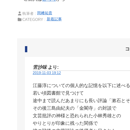
岡﨑祐貴
執筆者 :
新着記事
CATEGORY :
コ
苦沙味
より:
2019-11-03 19:12
江藤淳についての個人的な記憶を以下に述べ
若い頃図書館で見つけて
途中まで読んだあまりにも長い評論「漱石と
その後三島由紀夫の「金閣寺」の対談で
文芸批評の神様と恐れられた小林秀雄との
やりとりが印象に残った関係で