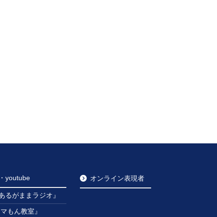
outube
オンライン表現者
あるがままラジオ』
ンマもん教室』