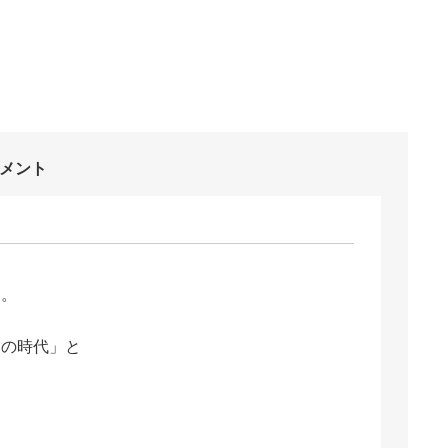
メント
る。
その時代」と