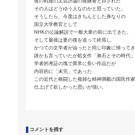
彼の戦後の文芸評論の後継者と目された
その人はどうゆう人なのかと思っていた。
そうしたら、今度はきちんとした身なりの
国立大学教官として
NHKの公論解説で一般大衆の前に出てきた。
そして最後は妻の後を追って終焉し
かつての文学者が辿ったと同じ印象に帰って
誰かも言っていたが処女作「漱石とその時代
学者的考証の塊で異常に長い作品だが
内容的に「未完」であった
この近代と格闘した複雑な精神満載の国民作
仕上げて欲しかった思いが強い。
コメントを残す