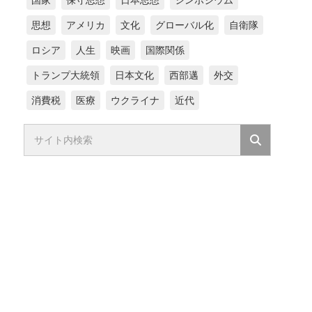
国家
保守思想
日本思想
シンポジウム
思想
アメリカ
文化
グローバル化
自衛隊
ロシア
人生
映画
国際関係
トランプ大統領
日本文化
西部邁
外交
消費税
医療
ウクライナ
近代