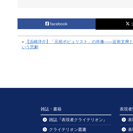
facebook
«
【浜崎洋介】「元祖ポピュリスト」の肖像――近衛文麿
いう悲劇
雑誌・書籍
表現者
雑誌『表現者クライテリオン』
表
クライテリオン叢書
表