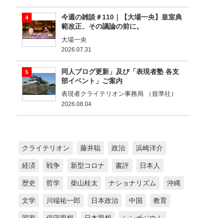
今週の雑談＃110｜【大場一央】皇室典
範改正、その議論の前に。
大場一央
2026.07.31
同人ブログ更新」及び「表現者塾 各支
部イベント」ご案内
表現者クライテリオン事務局 （規準社）
2026.08.04
クライテリオン
藤井聡
政治
浜崎洋介
経済
戦争
新型コロナ
書評
日本人
歴史
哲学
柴山桂太
ナショナリズム
沖縄
文学
川端祐一郎
日本政治
中国
教育