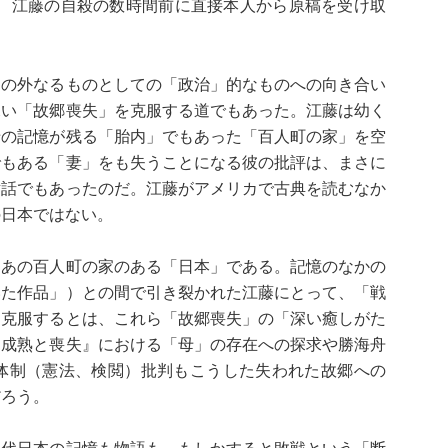
 江藤の自殺の数時間前に直接本人から原稿を受け取
の外なるものとしての「政治」的なものへの向き合い
深い「故郷喪失」を克服する道でもあった。江藤は幼く
母の記憶が残る「胎内」でもあった「百人町の家」を空
でもある「妻」をも失うことになる彼の批評は、まさに
対話でもあったのだ。江藤がアメリカで古典を読むなか
の日本ではない。
あの百人町の家のある「日本」である。記憶のなかの
いた作品」）との間で引き裂かれた江藤にとって、「戦
を克服するとは、これら「故郷喪失」の「深い癒しがた
『成熟と喪失』における「母」の存在への探求や勝海舟
体制（憲法、検閲）批判もこうした失われた故郷への
だろう。