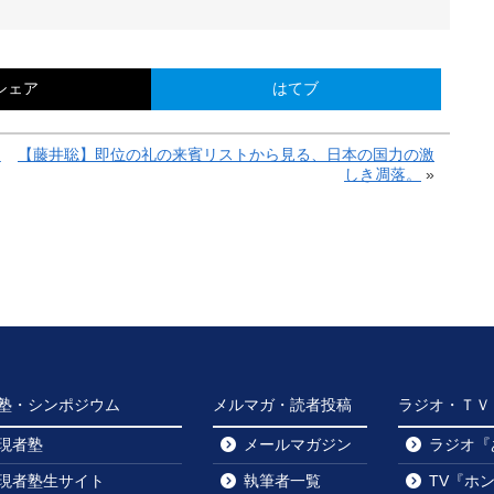
シェア
はてブ
と
【藤井聡】即位の礼の来賓リストから見る、日本の国力の激
しき凋落。
»
塾・シンポジウム
メルマガ・読者投稿
ラジオ・ＴＶ・y
現者塾
メールマガジン
ラジオ『
現者塾生サイト
執筆者一覧
TV『ホ