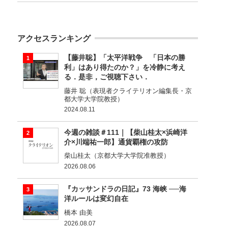
アクセスランキング
【藤井聡】「太平洋戦争 「日本の勝
利」はあり得たのか？」を冷静に考え
る．是非，ご視聴下さい．
藤井 聡（表現者クライテリオン編集長・京
都大学大学院教授）
2024.08.11
今週の雑談＃111｜【柴山桂太×浜崎洋
介×川端祐一郎】通貨覇権の攻防
柴山桂太（京都大学大学院准教授）
2026.08.06
『カッサンドラの日記』73 海峡 ──海
洋ルールは変幻自在
橋本 由美
2026.08.07