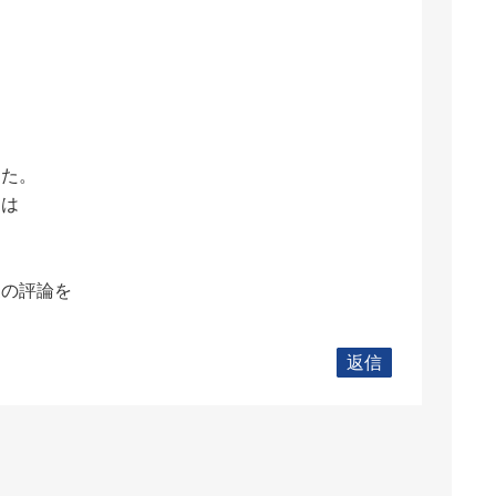
きた。
」は
家の評論を
返信