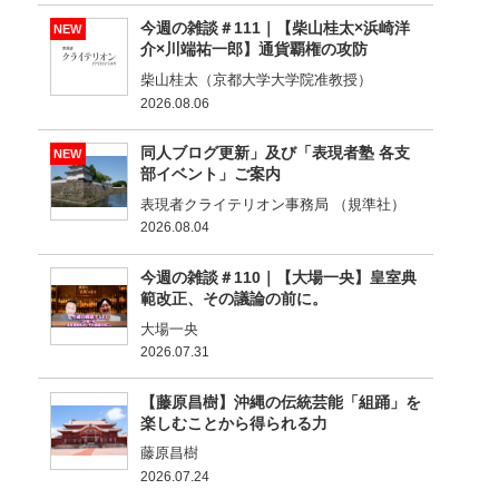
今週の雑談＃111｜【柴山桂太×浜崎洋
NEW
介×川端祐一郎】通貨覇権の攻防
柴山桂太（京都大学大学院准教授）
2026.08.06
同人ブログ更新」及び「表現者塾 各支
NEW
部イベント」ご案内
表現者クライテリオン事務局 （規準社）
2026.08.04
今週の雑談＃110｜【大場一央】皇室典
範改正、その議論の前に。
大場一央
2026.07.31
【藤原昌樹】沖縄の伝統芸能「組踊」を
楽しむことから得られる力
藤原昌樹
2026.07.24