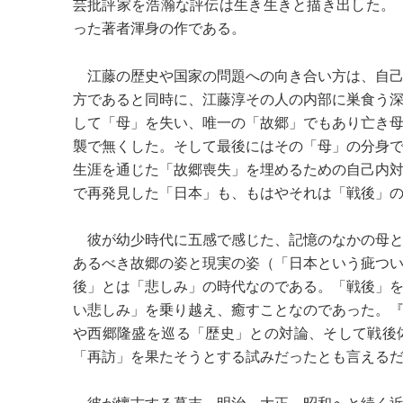
芸批評家を浩瀚な評伝は生き生きと描き出した。
った著者渾身の作である。
江藤の歴史や国家の問題への向き合い方は、自己
方であると同時に、江藤淳その人の内部に巣食う
して「母」を失い、唯一の「故郷」でもあり亡き
襲で無くした。そして最後にはその「母」の分身
生涯を通じた「故郷喪失」を埋めるための自己内
で再発見した「日本」も、もはやそれは「戦後」
彼が幼少時代に五感で感じた、記憶のなかの母と
あるべき故郷の姿と現実の姿（「日本という疵つ
後」とは「悲しみ」の時代なのである。「戦後」
い悲しみ」を乗り越え、癒すことなのであった。
や西郷隆盛を巡る「歴史」との対論、そして戦後
「再訪」を果たそうとする試みだったとも言える