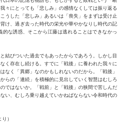
代日本の記憶も物語も、もしかすると敗戦という「断
、我々にとっても「悲しみ」の感情なくしては振り返る
はこうした「悲しみ」あるいは「喪失」をまずは受け止
を背け、過ぎ去った時代の栄光や華やかなりし時代の記
義的な誘惑、そこから江藤は逃れることはできなかっ
と結びついた過去でもあったからであろう。しかし目
となく存在し続ける。すでに「戦後」に養われた我々に
ではなく「異郷」なのかもしれないのだから。「戦後」
去からの「連続」を積極的に見出していく智慧はむしろ
るのではないか。「戦前」と「戦後」の狭間で苦しんだ
らない、むしろ乗り越えていかねばならない令和時代の
より）