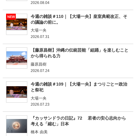
2026.08.04
今週の雑談＃110｜【大場一央】皇室典範改正、そ
NEW
の議論の前に。
大場一央
2026.07.31
【藤原昌樹】沖縄の伝統芸能「組踊」を楽しむこと
から得られる力
藤原昌樹
2026.07.24
今週の雑談＃109｜【大場一央】まつりごとー政治
と祭祀
大場一央
2026.07.23
『カッサンドラの日記』72 若者の安心志向から
考える「縮む」日本
橋本 由美