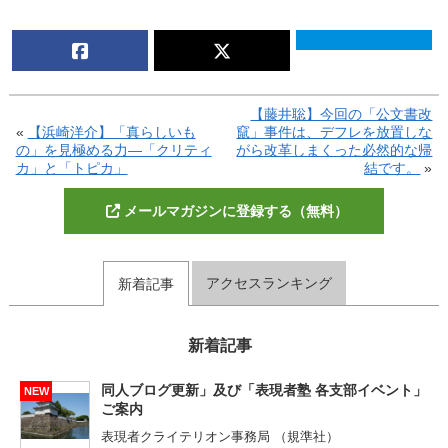
【藤井聡】今回の「公文書改
«
【浜崎洋介】「真らしいも
竄」事件は、デフレを放置しな
の」を見極める力―「クリティ
がら改革しまくった必然的な帰
カ」と「トピカ」
結です。
»
メールマガジンに登録する（無料）
アクセスランキング
新着記事
新着記事
同人ブログ更新」及び「表現者塾 各支部イベント」
NEW
ご案内
表現者クライテリオン事務局 （規準社）