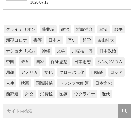
2026.07.17
クライテリオン
藤井聡
政治
浜崎洋介
経済
戦争
新型コロナ
書評
日本人
歴史
哲学
柴山桂太
ナショナリズム
沖縄
文学
川端祐一郎
日本政治
中国
教育
国家
保守思想
日本思想
シンポジウム
思想
アメリカ
文化
グローバル化
自衛隊
ロシア
人生
映画
国際関係
トランプ大統領
日本文化
西部邁
外交
消費税
医療
ウクライナ
近代