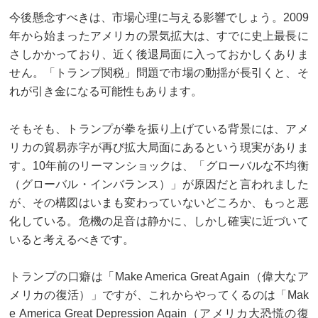
今後懸念すべきは、市場心理に与える影響でしょう。2009
年から始まったアメリカの景気拡大は、すでに史上最長に
さしかかっており、近く後退局面に入っておかしくありま
せん。「トランプ関税」問題で市場の動揺が長引くと、そ
れが引き金になる可能性もあります。
そもそも、トランプが拳を振り上げている背景には、アメ
リカの貿易赤字が再び拡大局面にあるという現実がありま
す。10年前のリーマンショックは、「グローバルな不均衡
（グローバル・インバランス）」が原因だと言われました
が、その構図はいまも変わっていないどころか、もっと悪
化している。危機の足音は静かに、しかし確実に近づいて
いると考えるべきです。
トランプの口癖は「Make America Great Again（偉大なア
メリカの復活）」ですが、これからやってくるのは「Mak
e America Great Depression Again（アメリカ大恐慌の復