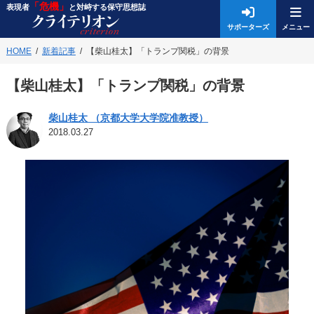
「危機」
表現者
と対峙する保守思想誌
サポーターズ
HOME
新着記事
【柴山桂太】「トランプ関税」の背景
【柴山桂太】「トランプ関税」の背景
柴山桂太 （京都大学大学院准教授）
2018.03.27