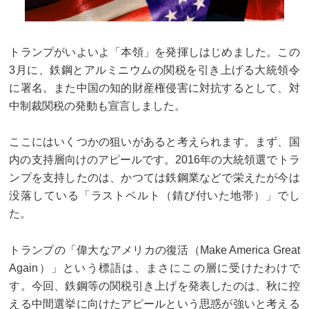
トランプがいよいよ「本領」を発揮しはじめました。この
3月に、鉄鋼とアルミニウムの関税を引き上げる大統領令
に署名。また中国の知的財産権侵害に対抗するとして、対
中制裁関税の発動も宣言しました。
ここにはいくつかの狙いがあると考えられます。まず、国
内の支持層向けのアピールです。2016年の大統領選でトラ
ンプを支持したのは、かつては鉄鋼業などで栄えたが今は
没落している「ラストベルト（錆び付いた地帯）」でし
た。
トランプの「偉大なアメリカの復活（Make America Great
Again）」という標語は、まさにこの層に受けたわけで
す。今回、鉄鋼等の関税引き上げを発表したのは、秋に控
える中間選挙に向けたアピールという思惑が強いと考える