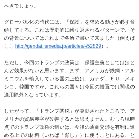
べきでしょう。
グローバル化の時代には、「保護」を求める動きが必ず台
頭してくる。これは歴史的に繰り返されるバターンで、そ
の背景についてはこれまで各所で書いて来ました（例えば
ここ
http://gendai.ismedia.jp/articles/-/52829
）。
ただし、今回のトランプの政策は、保護主義としてはほと
んど効果がないと思います。まず、アメリカが鉄鋼・アル
ミニウムを輸入している国の上位は、カナダ、ＥＵ、メキ
シコ、韓国ですが、これらの国々は今回の措置では関税の
適用除外となっています。
したがって、「トランプ関税」が発動されたところで、ア
メリカの貿易赤字が改善するとは思えません。むしろ現時
点でのトランプ政権の狙いは、今後の通商交渉を有利に進
める上での材料（いわば「脅し」）に使うことにある、と