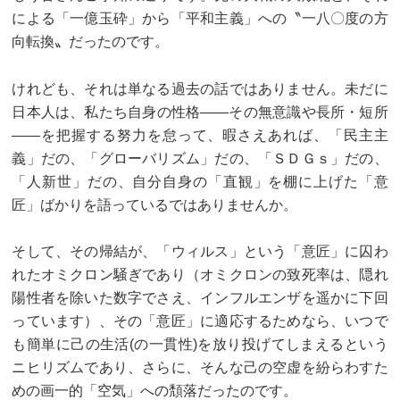
による「一億玉砕」から「平和主義」への〝一八〇度の方
向転換〟だったのです。
けれども、それは単なる過去の話ではありません。未だに
日本人は、私たち自身の性格——その無意識や長所・短所
——を把握する努力を怠って、暇さえあれば、「民主主
義」だの、「グローバリズム」だの、「ＳＤＧｓ」だの、
「人新世」だの、自分自身の「直観」を棚に上げた「意
匠」ばかりを語っているではありませんか。
そして、その帰結が、「ウィルス」という「意匠」に囚わ
れたオミクロン騒ぎであり（オミクロンの致死率は、隠れ
陽性者を除いた数字でさえ、インフルエンザを遥かに下回
っています）、その「意匠」に適応するためなら、いつで
も簡単に己の生活(の一貫性)を放り投げてしまえるという
ニヒリズムであり、さらに、そんな己の空虚を紛らわすた
めの画一的「空気」への頽落だったのです。