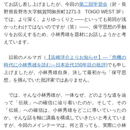
てお話し差し上げましたが、今回の
第二回学習会
（於・長
野県長野市大字鶴賀問御所町1271-3 TOiGO WEST 3F）
では、より深く、よりゆっくりと——といっても前回が浅
かったわけではないのですが（笑）——、保守思想の手触
りをお伝えするため、小林秀雄を題材にお話しようかと考
えています。
以前のメルマガ（
【浜崎洋介よりお知らせ】—「危機の
時代に小林秀雄を読む―日本近代150年目の批評)
でも申し
上げましたが、小林秀雄自身、決して最初から「保守思
想」を掴んでいた批評家ではありません。
では、そんな小林秀雄が、一体なぜ、どのような道を辿
って「伝統」への確信に辿り着いたのか。そして、その
「伝統」への確信は、小林秀雄をどこに導いていったの
か。そんな話を軸に講義を構成していきたいと考えていま
すが、今回のメインテーマは、何と言っても、実際に小林