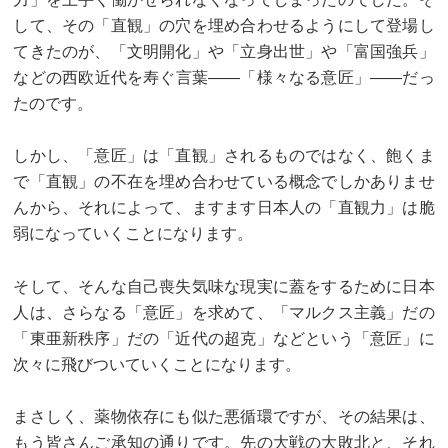
して、その「直観」の穴を埋め合わせるようにして登場し
てきたのが、「文明開化」や「立身出世」や「富国強兵」
などの西欧近代を寿ぐ言葉——「様々なる意匠」——だっ
たのです。
しかし、「意匠」は「直観」されるものではなく、飽くま
で「直観」の不在を埋め合わせている概念でしかありませ
んから、それによって、ますます日本人の「直観力」は脆
弱になっていくことになります。
そして、そんな自己喪失気味な現実に蓋をするために日本
人は、さらなる「意匠」を求めて、「マルクス主義」だの
「東亜新秩序」だの「近代の超克」などという「意匠」に
次々に飛びついていくことになります。
まさしく、薬物依存にも似た悪循環ですが、その結果は、
もう皆さんご承知の通りです。先の大戦の大敗北と、それ