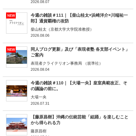
2026.08.07
今週の雑談＃111｜【柴山桂太×浜崎洋介×川端祐一
NEW
郎】通貨覇権の攻防
柴山桂太（京都大学大学院准教授）
2026.08.06
同人ブログ更新」及び「表現者塾 各支部イベント」
NEW
ご案内
表現者クライテリオン事務局 （規準社）
2026.08.04
今週の雑談＃110｜【大場一央】皇室典範改正、そ
の議論の前に。
大場一央
2026.07.31
【藤原昌樹】沖縄の伝統芸能「組踊」を楽しむこと
から得られる力
藤原昌樹