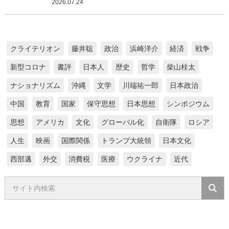
2026.07.24
クライテリオン
藤井聡
政治
浜崎洋介
経済
戦争
新型コロナ
書評
日本人
歴史
哲学
柴山桂太
ナショナリズム
沖縄
文学
川端祐一郎
日本政治
中国
教育
国家
保守思想
日本思想
シンポジウム
思想
アメリカ
文化
グローバル化
自衛隊
ロシア
人生
映画
国際関係
トランプ大統領
日本文化
西部邁
外交
消費税
医療
ウクライナ
近代