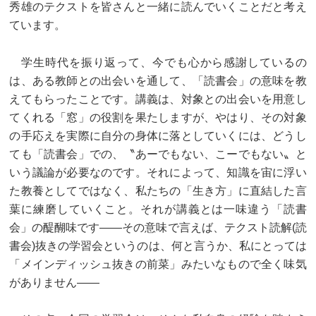
秀雄のテクストを皆さんと一緒に読んでいくことだと考え
ています。
学生時代を振り返って、今でも心から感謝しているの
は、ある教師との出会いを通して、「読書会」の意味を教
えてもらったことです。講義は、対象との出会いを用意し
てくれる「窓」の役割を果たしますが、やはり、その対象
の手応えを実際に自分の身体に落としていくには、どうし
ても「読書会」での、〝あーでもない、こーでもない〟と
いう議論が必要なのです。それによって、知識を宙に浮い
た教養としてではなく、私たちの「生き方」に直結した言
葉に練磨していくこと。それが講義とは一味違う「読書
会」の醍醐味です——その意味で言えば、テクスト読解(読
書会)抜きの学習会というのは、何と言うか、私にとっては
「メインディッシュ抜きの前菜」みたいなもので全く味気
がありません——