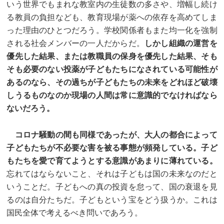
いう世界でもまれな教室内の生徒数の多さや、増幅し続け
る教員の負担なども、教育現場が薬への依存を高めてしま
った理由のひとつだろう。学校関係者もまた均一化を強制
される社会メンバーの一人だからだ。
しかし組織の運営を
優先した結果、または教職員の保身を優先した結果、そも
そも必要のない投薬が子どもたちになされている可能性が
あるのなら、その過ちが子どもたちの未来をどれほど破壊
しうるものなのか現場の人間は常に意識的でなければなら
ないだろう。
コロナ騒動の間も同様であったが、大人の都合によって
子どもたちが不必要な害を被る事態が頻発している。子ど
もたちを愛で育てようとする意識があまりに薄れている。
忘れてはならないこと、それは子どもは国の未来なのだと
いうことだ。子どもへの真の投資を怠って、国の衰退を見
るのは自分たちだ。子どもという宝をどう扱うか。これは
国民全体で考えるべき問いであろう。