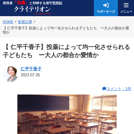
「危機」
表現者
と対峙する保守思想誌
サポーターズ
HOME
新着記事
【 仁平千香子】投薬によって均一化させられる子どもたち ー大人の都合か愛
情か
【 仁平千香子】投薬によって均一化させられる
子どもたち ー大人の都合か愛情か
仁平千香子
2023.07.26
コメント : 1件