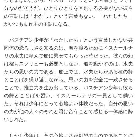
っしょなのだから、イスカールナリという名前ひとつで十
分なのだそうだ。ひとりひとりを区別する必要がない彼ら
の言語には「わたし」という言葉もない。「わたしたち」
がいつも動作主の主語になる。
バスチアン少年が「わたしたち」という言葉しかない共
同体の恐ろしさを知るのは、海を渡るためにイスカールナ
リの水夫に頼んで船に乗せてもらった時だった。彼らの船
は櫂もスクリューも必要としない。船を動かすのは、水夫
たちの思いの力である。船上では、水夫たちがある種の舞
とことばを繰り返しながら、思いの力を完全に一致させる
ことで、推進力を生み出している。バスチアン少年も彼ら
の舞とことばを習い、イスカールナリの一員として働い
た。それは少年にとって心地よい体験だった。自分の思い
の力が他の人々のそれと溶け合うことで感じる一体感に酔
いしれた。
しかし少年は、その心地よさが幻想のものであることに