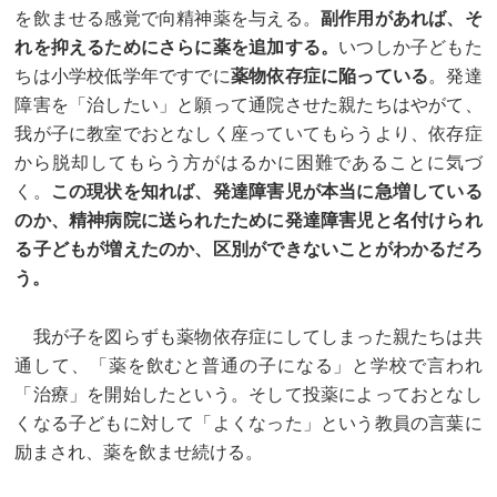
を飲ませる感覚で向精神薬を与える。
副作用があれば、そ
れを抑えるためにさらに薬を追加する。
いつしか子どもた
ちは小学校低学年ですでに
薬物依存症に陥っている
。発達
障害を「治したい」と願って通院させた親たちはやがて、
我が子に教室でおとなしく座っていてもらうより、依存症
から脱却してもらう方がはるかに困難であることに気づ
く。
この現状を知れば、発達障害児が本当に急増している
のか、精神病院に送られたために発達障害児と名付けられ
る子どもが増えたのか、区別ができないことがわかるだろ
う。
我が子を図らずも薬物依存症にしてしまった親たちは共
通して、「薬を飲むと普通の子になる」と学校で言われ
「治療」を開始したという。そして投薬によっておとなし
くなる子どもに対して「よくなった」という教員の言葉に
励まされ、薬を飲ませ続ける。