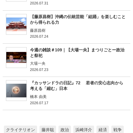
2026.07.31
【藤原昌樹】沖縄の伝統芸能「組踊」を楽しむこと
から得られる力
藤原昌樹
2026.07.24
今週の雑談＃109｜【大場一央】まつりごとー政治
と祭祀
大場一央
2026.07.23
『カッサンドラの日記』72 若者の安心志向から
考える「縮む」日本
橋本 由美
2026.07.17
クライテリオン
藤井聡
政治
浜崎洋介
経済
戦争