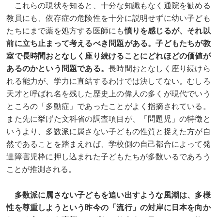
これらの現状を知ると、十分な知識もなく通院を勧める
教員にも、依存症の危険性を十分に説明せずに幼い子ども
たちにまで薬を処方する医師にも
憤りを感じるが、それ以
前に立ち止まって考えるべき問題がある。子どもたちが教
室で長時間おとなしく座り続けることにどれほどの価値が
あるのかという問題である。
長時間おとなしく座り続けら
れる能力が、学力に直結するわけでは決してない。むしろ
天才と呼ばれ名を残した歴史上の偉人の多くが現代でいう
ところの「多動症」であったことがよく指摘されている。
また先に挙げた文科省の調査項目が、「問題児」の特徴と
いうより、多数派に属さない子どもの性質と捉えた方が自
然であることを踏まえれば、学校側の自己都合によって発
達障害児枠に押し込まれた子どもたちが多数いるであろう
ことが推測される。
多数派に属さない子どもを追い出すような風潮は、多様
性を尊重しようという昨今の「流行」の対岸に日本を向か