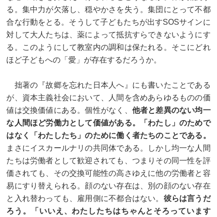
る。集中力が欠落し、穏やかさを失う。集団にとって不都
合な行動をとる。そうして子どもたちが出すSOSサインに
対して大人たちは、薬によって抵抗すらできないようにす
る。このようにして教室内の調和は保たれる。そこにどれ
ほど子どもへの「愛」が存在するだろうか。
拙著の『故郷を忘れた日本人へ』にも書いたことである
が、資本主義社会において、人間を含めあらゆるものの価
値は交換価値にある。個性がなく、
他者と差異のない均一
な人間ほど労働力として価値がある。「わたし」のためで
はなく「わたしたち」のために働く者たちのことである。
まさにイスカールナリの共同体である。しかし均一な人間
たちは労働者として歓迎されても、つまりその同一性を評
価されても、その交換可能性の高さゆえに他の労働者と容
易にすり替えられる。顔のない存在は、別の顔のない存在
と入れ替わっても、雇用側に不都合はない。
彼らは言うだ
ろう。「いいえ、わたしたちはちゃんとそろっています