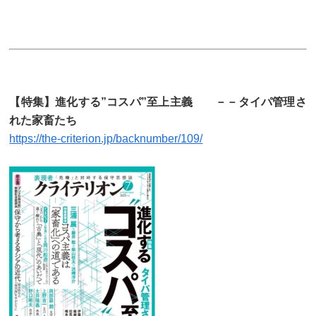
【特集】進化する”コスパ”至上主義 －－タイパ管理さ
れた家畜たち
https://the-criterion.jp/backnumber/109/