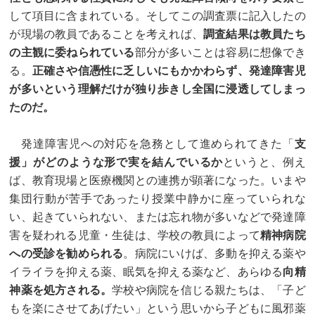
して項目に含まれている。そしてこの調査票に記入したの
が現場の教員であることを考えれば、
調査結果は教員たち
の主観に委ねられている
部分が多いことは容易に想像でき
る。
正確さや信憑性に乏しいにもかかわらず、発達障害児
が多いという理解だけが独り歩きし全国に浸透してしまっ
たのだ。
発達障害児への対応を急務として進められてきた「
支
援」がどのような形で実を結んでいるか
というと、例え
ば、教育現場と医療機関との連携が顕著になった。いまや
集団行動が苦手であったり授業中静かに座っていられな
い、起きていられない、または忘れ物が多いなどで発達障
害を疑われる児童・生徒は、学校の教員によって
精神病院
への受診を勧められる
。病院にいけば、多動を抑える薬や
イライラを抑える薬、眠気を抑える薬など、あらゆる
向精
神薬を処方される。
学校や病院を信じる親たちは、「子ど
もを楽にさせてあげたい」という思いから子どもに風邪薬