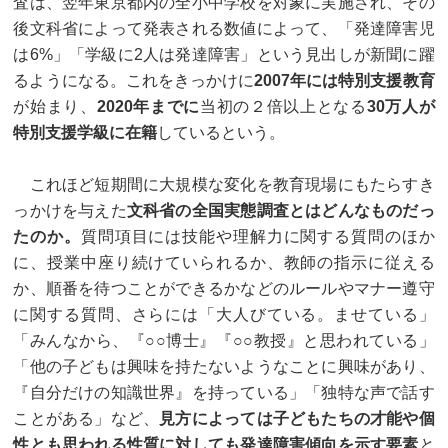
査は、翌年東京都内の全小中学校を対象に実施され、その
後文科省によって発表される数値によって、「発達障害児
は6%」「学級に2人は発達障害」という見出しが新聞に躍
るようになる。これをきっかけに
2007年には特別支援教育
が始まり、
2020年までに
当初の２倍以上となる
30万人が
特別支援学級に在籍
しているという。
これほど短期間に大規模な変化を教育現場にもたらすき
っかけを与えた
文科省の全国実態調査とはどんなものだっ
たのか。
質問項目には技能や理解力に関する質問のほか
に、授業中座り続けていられるか、教師の指示に従える
か、順番を待つことができるかなどのルールやマナー遵守
に関する質問、さらには「大人びている。ませている」
「みんなから、『○○博士』『○○教授』と思われている」
「他の子どもは興味を持たないようなことに興味があり、
『自分だけの知識世界』を持っている」「独特な声で話す
ことがある」など、
見方によっては子どもたちの才能や個
性とも思われる性質に対しても発達障害傾向を示す要素
と