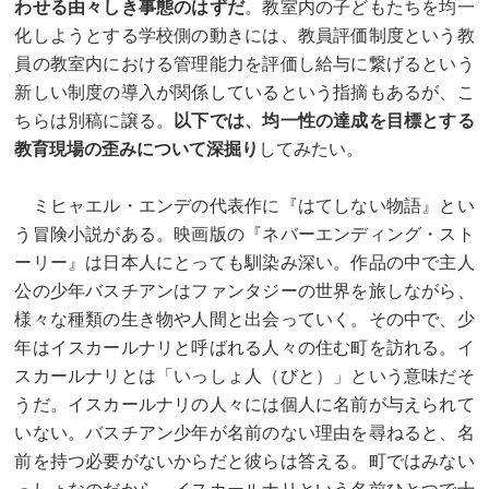
わせる由々しき事態のはずだ
。教室内の子どもたちを均一
化しようとする学校側の動きには、教員評価制度という教
員の教室内における管理能力を評価し給与に繋げるという
新しい制度の導入が関係しているという指摘もあるが、こ
ちらは別稿に譲る。
以下では、均一性の達成を目標とする
教育現場の歪みについて深掘り
してみたい。
ミヒャエル・エンデの代表作に『はてしない物語』とい
う冒険小説がある。映画版の『ネバーエンディング・スト
ーリー』は日本人にとっても馴染み深い。作品の中で主人
公の少年バスチアンはファンタジーの世界を旅しながら、
様々な種類の生き物や人間と出会っていく。その中で、少
年はイスカールナリと呼ばれる人々の住む町を訪れる。イ
スカールナリとは「いっしょ人（びと）」という意味だそ
うだ。イスカールナリの人々には個人に名前が与えられて
いない。バスチアン少年が名前のない理由を尋ねると、名
前を持つ必要がないからだと彼らは答える。町ではみない