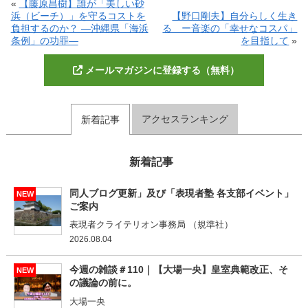
«
【藤原昌樹】誰が「美しい砂
浜（ビーチ）」を守るコストを
【野口剛夫】自分らしく生き
負担するのか？ ―沖縄県「海浜
る ー音楽の「幸せなコスパ」
条例」の功罪―
を目指して
»
メールマガジンに登録する（無料）
アクセスランキング
新着記事
新着記事
同人ブログ更新」及び「表現者塾 各支部イベント」
NEW
ご案内
表現者クライテリオン事務局 （規準社）
2026.08.04
今週の雑談＃110｜【大場一央】皇室典範改正、そ
NEW
の議論の前に。
大場一央