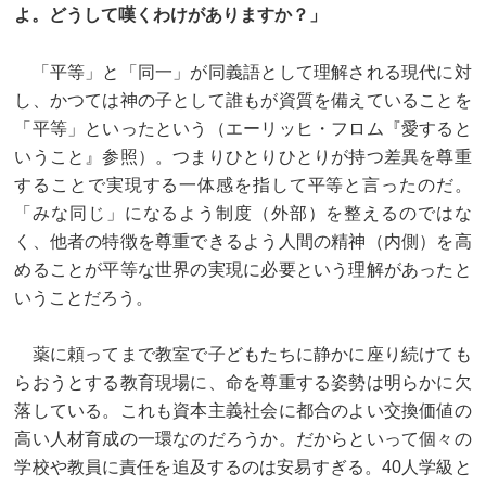
よ。どうして嘆くわけがありますか？」
「平等」と「同一」が同義語として理解される現代に対
し、かつては神の子として誰もが資質を備えていることを
「平等」といったという（エーリッヒ・フロム『愛すると
いうこと』参照）。つまりひとりひとりが持つ差異を尊重
することで実現する一体感を指して平等と言ったのだ。
「みな同じ」になるよう制度（外部）を整えるのではな
く、他者の特徴を尊重できるよう人間の精神（内側）を高
めることが平等な世界の実現に必要という理解があったと
いうことだろう。
薬に頼ってまで教室で子どもたちに静かに座り続けても
らおうとする教育現場に、命を尊重する姿勢は明らかに欠
落している。これも資本主義社会に都合のよい交換価値の
高い人材育成の一環なのだろうか。だからといって個々の
学校や教員に責任を追及するのは安易すぎる。40人学級と