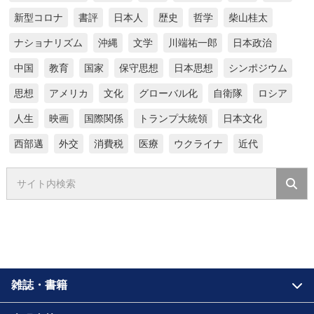
新型コロナ
書評
日本人
歴史
哲学
柴山桂太
ナショナリズム
沖縄
文学
川端祐一郎
日本政治
中国
教育
国家
保守思想
日本思想
シンポジウム
思想
アメリカ
文化
グローバル化
自衛隊
ロシア
人生
映画
国際関係
トランプ大統領
日本文化
西部邁
外交
消費税
医療
ウクライナ
近代
雑誌・書籍