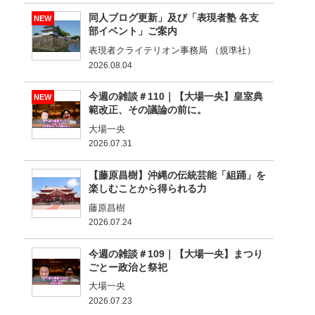
同人ブログ更新」及び「表現者塾 各支
NEW
部イベント」ご案内
表現者クライテリオン事務局 （規準社）
2026.08.04
今週の雑談＃110｜【大場一央】皇室典
NEW
範改正、その議論の前に。
大場一央
2026.07.31
【藤原昌樹】沖縄の伝統芸能「組踊」を
楽しむことから得られる力
藤原昌樹
2026.07.24
今週の雑談＃109｜【大場一央】まつり
ごとー政治と祭祀
大場一央
2026.07.23