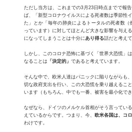
ただし当方は、これまでの3月23日時点までで報
ば、「新型コロナウイルスによる死者数は季節性
た」とか「毎年の肺炎によるトータルの死者数（
っています）に対してほとんど大きな影響を与え
になってしまうことは十分に
あり得る
話だと考え
しかし、このコロナ恐怖に基づく「世界大恐慌」
なることは
「決定的」
であると考えています。
そんな中で、欧米人達はパニックに陥りながらも
切な政府支出を行い、この大恐慌を乗り越えるこ
います（もちろん、中でも一番、被害を最小化で
なぜなら、ドイツのメルケル首相がそう言ってい
えているからです。つまり、今、
欧米各国は、コ
わけです。