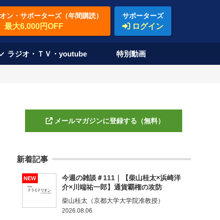
オン・サポーターズ（年間購読）
サポーターズ
最大6,000円OFF
ログイン
ラジオ・ＴＶ・youtube
特別動画
メールマガジンに登録する（無料）
新着記事
今週の雑談＃111｜【柴山桂太×浜崎洋
NEW
介×川端祐一郎】通貨覇権の攻防
柴山桂太（京都大学大学院准教授）
2026.08.06