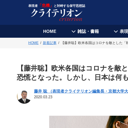
「危機」
表現者
と対峙する保守思想誌
HOME
雑誌・書籍
表
HOME
新着記事
【藤井聡】欧米各国はコロナを敵とした「
【藤井聡】欧米各国はコロナを敵
恐慌となった。しかし、日本は何
藤井 聡 （表現者クライテリオン編集長・京都大学
2020.03.23