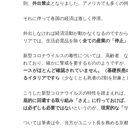
則、
外出禁止
となりました。アメリカでも多くの
それに伴って各国の経済は激しく停滞。
外出しなければ経済活動が動かなくなるのですか
リアでは、生活必需品を除く
全ての産業の「停止
新型コロナウイルスの毒性については、高齢者、
れており、確かに警戒を要するもののようですが
ースがほとんど確認されていません。（基礎疾患
るイタリアですら
（少なくとも死者の2割を対象と
こうした新型コロナウイルスの特性を踏まえれば
底的に回避する取り組み「さえ」に行っておけば
は必ずしも必要ではない
というのが、
現実的な「
ついては筆者は今、当方がユニット長を務める京