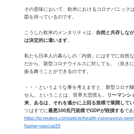
その意味において、欧米におけるコロナパニックは
図を持っているのです。
こうした欧米のメンタリティは、
自然と共存しな
は決定的に違います
。
私たち日本人の暮らしの「内側」にはすでに自然
だから、新型コロナウイルスに対しても、（良き
振る舞うことができるのです。
・・・というような事を考えますと、新型コロナ
せん。ということは、世界大恐慌も、
リーマンシ
来、あるは、それを遙かに上回る規模で展開して
ツはすでに
最悪100兆円規模でGDPが毀損する
であ
https://jp.reuters.com/article/health-coronavir
Name=special20