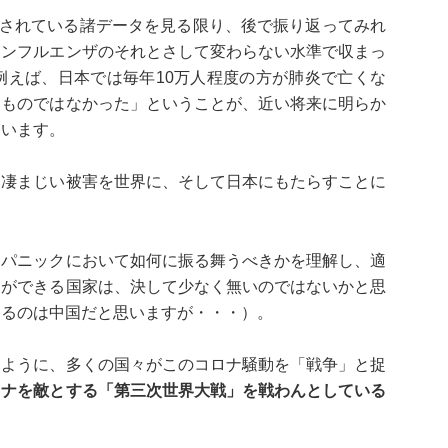
告されている諸データを見る限り、後で振り返ってみれ
インフルエンザのそれとさして変わらない水準で収まっ
例えば、日本では毎年10万人程度の方が肺炎で亡くな
るものではなかった」ということが、近い将来に明らか
ています。
は凄まじい被害を世界に、そして日本にもたらすことに
、パニックにおいて如何に振る舞うべきかを理解し、適
とができる国家は、決して少なく無いのではないかと思
きるのは中国だと思いますが・・・）。
るように、多くの国々がこのコロナ騒動を「戦争」と捉
ロナを敵とする「第三次世界大戦」を戦わんとしている