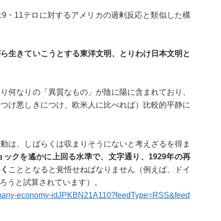
9・11テロに対するアメリカの過剰反応と類似した構
がら生きていこうとする東洋文明、とりわけ日本文明と
なり何なりの「異質なもの」が陰に陽に含まれており、
につけ悪しきにつけ、欧米人に比べれば）比較的平静に
騒動は、しばらくは収まりそうにないと考えざるを得ま
ョックを遙かに上回る水準で、文字通り、1929年の再
いく
こととなると覚悟せねばなりません（例えば、ドイ
ろうと試算されています）。
us-germany-economy-idJPKBN21A110?feedType=RSS&feed