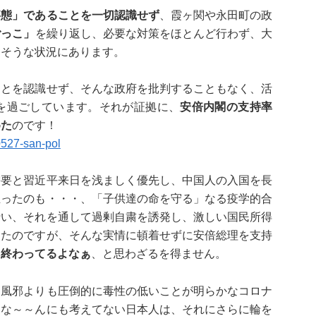
事態」であることを一切認識せず
、霞ヶ関や永田町の政
ごっこ」
を繰り返し、必要な対策をほとんど行わず、大
しそうな状況にあります。
ことを認識せず、そんな政府を批判することもなく、活
を過ごしています。それが証拠に、
安倍内閣の支持率
めた
のです！
0527-san-pol
需要と習近平来日を浅ましく優先し、中国人の入国を長
至ったのも・・・、「子供達の命を守る」なる疫学的合
行い、それを通して過剰自粛を誘発し、激しい国民所得
ったのですが、そんな実情に頓着せずに安倍総理を支持
、終わってるよなぁ
、と思わざるを得ません。
ン風邪よりも圧倒的に毒性の低いことが明らかなコロナ
、な～～んにも考えてない日本人は、それにさらに輪を