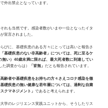
州で外出禁止となっています。
らそれも当然です。感染者数がいまや一位となったイタ
」
が宣言されました。
ならびに、基礎疾患のある方々にとっては高いと報告さ
、
「基礎疾患のない非高齢者」については、死に至るケ
の無い）40歳未満に限れば、最大死者数に到達してい
した調査からは）
「皆無」
だとも報告されています。
、
高齢者や基礎疾患をお持ちの方々さえコロナ感染を徹
、基礎疾患の無い健康な若年層については、過剰な自粛
リスクマネジメント」
であると考えられます。
都大学のレジリエンス実践ユニットから、そうしたリス