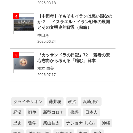
2026.03.18
【中田考】そもそもイランは悪い国なの
か？──イスラエル・イラン戦争の展開
とその文明史的背景（前編）
中田考
2025.06.24
『カッサンドラの日記』72 若者の安
心志向から考える「縮む」日本
橋本 由美
2026.07.17
クライテリオン
藤井聡
政治
浜崎洋介
経済
戦争
新型コロナ
書評
日本人
歴史
哲学
柴山桂太
ナショナリズム
沖縄