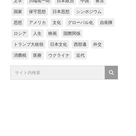
文学
川端祐一郎
日本政治
中国
教育
国家
保守思想
日本思想
シンポジウム
思想
アメリカ
文化
グローバル化
自衛隊
ロシア
人生
映画
国際関係
トランプ大統領
日本文化
西部邁
外交
消費税
医療
ウクライナ
近代