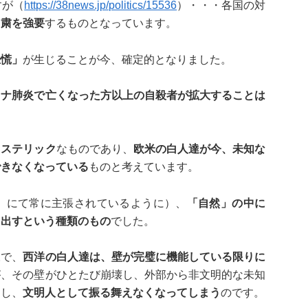
すが（
https://38news.jp/politics/15536
）・・・各国の対
自粛を強要
するものとなっています。
恐慌」
が生じることが今、確定的となりました。
ロナ肺炎で亡くなった方以上の自殺者が拡大することは
ヒステリック
なものであり、
欧米の白人達が今、未知な
できなくなっている
ものと考えています。
』にて常に主張されているように）、
「自然」の中に
り出すという種類のもの
でした。
様で、
西洋の白人達は、壁が完璧に機能している限りに
が、その壁がひとたび崩壊し、外部から非文明的な未知
こし、
文明人として振る舞えなくなってしまう
のです。