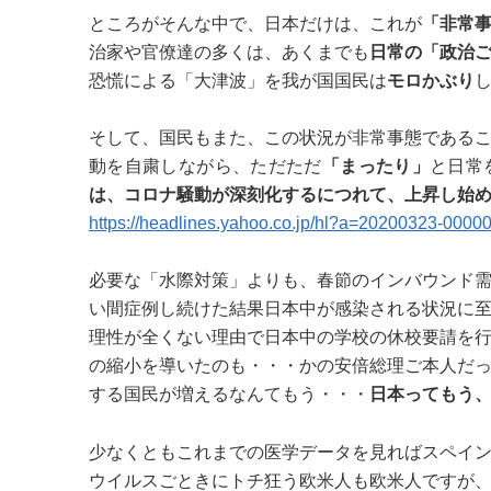
ところがそんな中で、日本だけは、これが
「非常
治家や官僚達の多くは、あくまでも
日常の「政治
恐慌による「大津波」を我が国国民は
モロかぶり
そして、国民もまた、この状況が非常事態である
動を自粛しながら、ただただ
「まったり」
と日常
は、コロナ騒動が深刻化するにつれて、上昇し始
https://headlines.yahoo.co.jp/hl?a=20200323-0000
必要な「水際対策」よりも、春節のインバウンド
い間症例し続けた結果日本中が感染される状況に
理性が全くない理由で日本中の学校の休校要請を
の縮小を導いたのも・・・かの安倍総理ご本人だ
する国民が増えるなんてもう・・・
日本ってもう
少なくともこれまでの医学データを見ればスペイ
ウイルスごときにトチ狂う欧米人も欧米人ですが