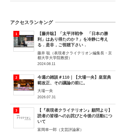
アクセスランキング
【藤井聡】「太平洋戦争 「日本の勝
利」はあり得たのか？」を冷静に考え
る．是非，ご視聴下さい．
藤井 聡（表現者クライテリオン編集長・京
都大学大学院教授）
2024.08.11
今週の雑談＃110｜【大場一央】皇室典
範改正、その議論の前に。
大場一央
2026.07.31
【『表現者クライテリオン』顧問より】
読者の皆様へのお詫びと今後の活動につ
いて
富岡幸一郎（文芸評論家）