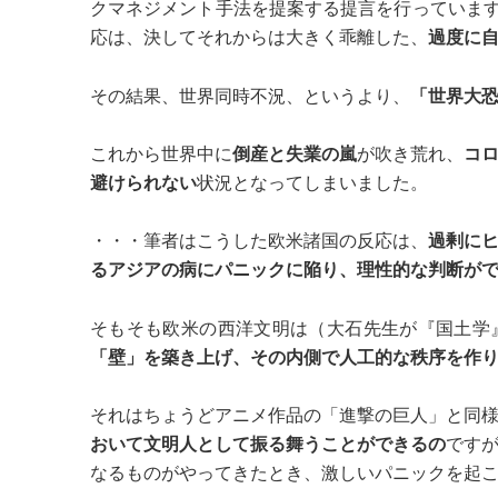
クマネジメント手法を提案する提言を行っていま
応は、決してそれからは大きく乖離した、
過度に
その結果、世界同時不況、というより、
「世界大
これから世界中に
倒産と失業の嵐
が吹き荒れ、
コ
避けられない
状況となってしまいました。
・・・筆者はこうした欧米諸国の反応は、
過剰に
るアジアの病にパニックに陥り、理性的な判断が
そもそも欧米の西洋文明は（大石先生が『国土学
「壁」を築き上げ、その内側で人工的な秩序を作
それはちょうどアニメ作品の「進撃の巨人」と同
おいて文明人として振る舞うことができるの
です
なるものがやってきたとき、激しいパニックを起