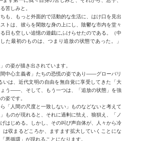
―まず第一に我々自身の苦しみと、それから、息子、
れる苦しみと。
ちも、もっと外面的で活動的な生活に、はけ口を見出
ペストは、彼らを閑散な身の上にし、陰鬱な市内を堂々
来る日も空しい追憶の遊戯にふけらせたのである。（中
らした最初のものは、つまり追放の状態であった。」
」の姿が描き出されています。
人間中心主義者」たちの恐慌の姿であり――グローバリ
るいは、近代文明の自由を無自覚に享受してきた「大
しょう――、そして、もう一つは、「追放の状態」を強
」の姿です。
ら「人間の尺度と一致しない」ものなどないと考えて
い」ものが現れると、それに過剰に怯え、狼狽え、「ノ
上げはじめる。しかし、その叫び声自体が、人々から冷
」は収まるどころか、ますます拡大していくことにな
る「悪循環」が現れることになります。