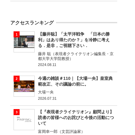
アクセスランキング
【藤井聡】「太平洋戦争 「日本の勝
利」はあり得たのか？」を冷静に考え
る．是非，ご視聴下さい．
藤井 聡（表現者クライテリオン編集長・京
都大学大学院教授）
2024.08.11
今週の雑談＃110｜【大場一央】皇室典
範改正、その議論の前に。
大場一央
2026.07.31
【『表現者クライテリオン』顧問より】
読者の皆様へのお詫びと今後の活動につ
いて
富岡幸一郎（文芸評論家）