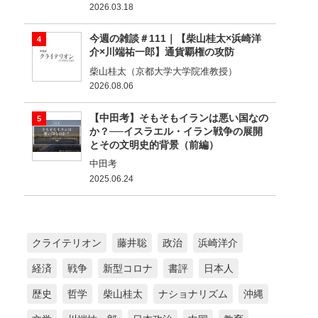
2026.03.18
今週の雑談＃111｜【柴山桂太×浜崎洋
介×川端祐一郎】通貨覇権の攻防
柴山桂太（京都大学大学院准教授）
2026.08.06
【中田考】そもそもイランは悪い国なの
か？──イスラエル・イラン戦争の展開
とその文明史的背景（前編）
中田考
2025.06.24
クライテリオン
藤井聡
政治
浜崎洋介
経済
戦争
新型コロナ
書評
日本人
歴史
哲学
柴山桂太
ナショナリズム
沖縄