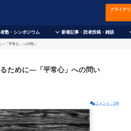
クライテリ
現者塾・シンポジウム
新着記事・読者投稿・雑談
に―「平常心」への問い
切るために―「平常心」への問い
コメント : 2件