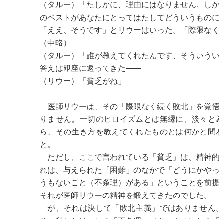
（タルー）「たしかに、理由にはなりません。し
のペストがあなたにとってはたしてどういうもの
「ええ、そうです」とリウーはいった。「際限な
（中略）
（タルー）「誰が教えてくれたんです、そういう
答えは即座に返ってきた――
（リウー）「貧乏がね
医師リウーは、その「際限なく続く敗北」を覚悟
りません。一切のヒロイズムとは無縁に、淡々と
ら、その生き方を教えてくれたものとは何かと問
と。
ただし、ここで言われている「貧乏」は、精神的
れは、与えられた「困難」のなかで「どうにかや
うもないこと（不条理）がある」ということを前
それが医師リウーの精神を鍛えてきたのでした。
が、それは決して「敗北主義」ではありません