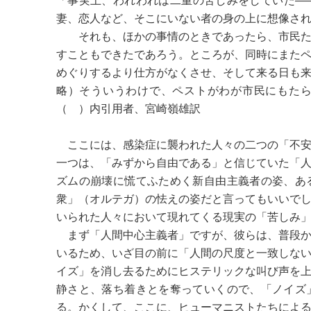
「事実上、われわれは二重の苦しみをしていた―
妻、恋人など、そこにいない者の身の上に想像さ
それも、ほかの事情のときであったら、市民た
すこともできたであろう。ところが、同時にまた
めぐりするより仕方がなくさせ、そして来る日も
略）そういうわけで、ペストがわが市民にもた
（ ）内引用者、宮崎嶺雄訳
ここには、感染症に襲われた人々の二つの「不安
一つは、「みずから自由である」と信じていた「
ズムの崩壊に慌てふためく新自由主義者の姿、あ
衆」（オルテガ）の怯えの姿だと言ってもいいで
いられた人々において現れてくる現実の「苦しみ
まず「人間中心主義者」ですが、彼らは、普段か
いるため、いざ目の前に「人間の尺度と一致しな
イズ」を消し去るためにヒステリックな叫び声を
静さと、落ち着きとを奪っていくので、「ノイズ
る。かくして、ここに、ヒューマニストたちによ