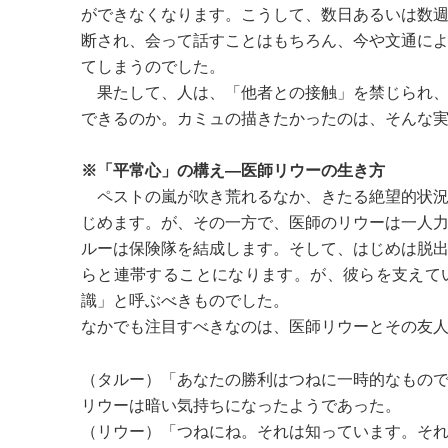
ができなくなります。こうして、数日あるいは数
断され、会って話すことはもちろん、今や文通に
てしまうのでした。
果たして、人は、「他者との接触」を禁じられ、
できるのか。カミュの描きたかったのは、そんな
※「平常心」の構え―医師リウーの生き方
ペストの嵐が吹き荒れるなか、きたる絶望的状況
じめます。が、その一方で、医師のリウーは一人
ルーは保険隊を結成します。そして、はじめは脱
らと連帯することになります。が、彼らを支えて
識」と呼ぶべきものでした。
なかでも注目すべきなのは、医師リウーとその友
（タルー）「あなたの勝利はつねに一時的なもの
リウーは暗い気持ちになったようであった。
（リウー）「つねにね。それは知っています。そ