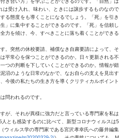
「付き合い方」を学ぶことができるのです。「自然」は
れは受け入れ、味わい、ときには譲歩するものなので
対する態度をも導くことになるでしょう。「死」を引き
「生」に集中することができるのです。「死」を信頼し
に全力を傾け、今、すべきことに落ち着くことができる
す。突然の休校要請、補償なき自粛要請によって、そ
ちは平常心を保つことができるのか。日々更新される不
つ一つの判断を下していくことができるのか。情報が錯
い泥沼のような日常のなかで、なお自らの支えを見出す
は、今後の私たちの生き方を導くクリティカルポイント
力は問われるのです。
ですが、それが異様に強力だと言っている専門家を私は
5人とも感染するのに比べて、新型コロナウィルスは5
し（ウィルス学の専門家である宮沢孝幸氏への藤井編集
ail-magazine/m20200329-2/
）、その毒性についても、M