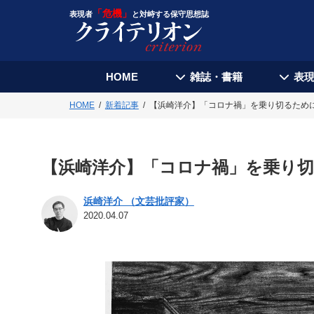
「危機」
表現者
と対峙する保守思想誌
HOME
雑誌・書籍
表
HOME
新着記事
【浜崎洋介】「コロナ禍」を乗り切るため
【浜崎洋介】「コロナ禍」を乗り
浜崎洋介 （文芸批評家）
2020.04.07