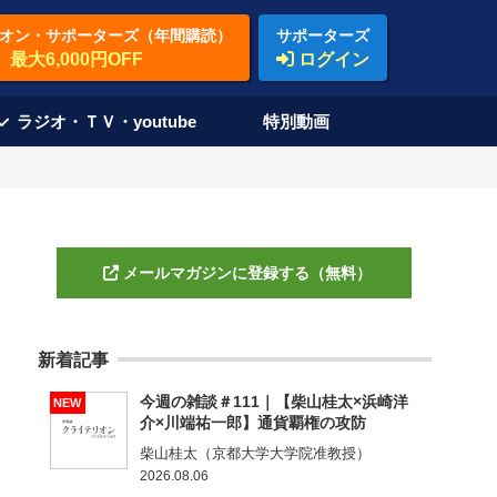
オン・サポーターズ（年間購読）
サポーターズ
最大6,000円OFF
ログイン
ラジオ・ＴＶ・youtube
特別動画
メールマガジンに登録する（無料）
新着記事
今週の雑談＃111｜【柴山桂太×浜崎洋
NEW
介×川端祐一郎】通貨覇権の攻防
柴山桂太（京都大学大学院准教授）
2026.08.06