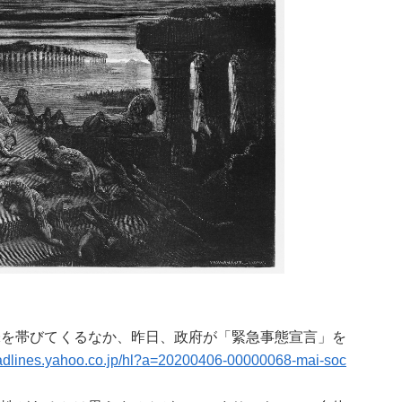
を帯びてくるなか、昨日、政府が「緊急事態宣言」を
eadlines.yahoo.co.jp/hl?a=20200406-00000068-mai-soc