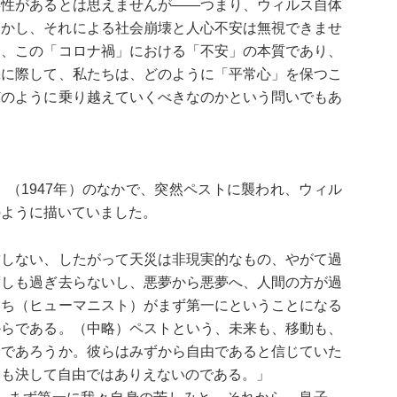
毒性があるとは思えませんが――つまり、ウィルス自体
しかし、それによる社会崩壊と人心不安は無視できませ
は、この「コロナ禍」における「不安」の本質であり、
機に際して、私たちは、どのように「平常心」を保つこ
どのように乗り越えていくべきなのかという問いでもあ
（1947年）のなかで、突然ペストに襲われ、ウィル
のように描いていました。
致しない、したがって天災は非現実的なもの、やがて過
ずしも過ぎ去らないし、悪夢から悪夢へ、人間の方が過
たち（ヒューマニスト）がまず第一にということになる
からである。（中略）ペストという、未来も、移動も、
たであろうか。彼らはみずから自由であると信じていた
とも決して自由ではありえないのである。」