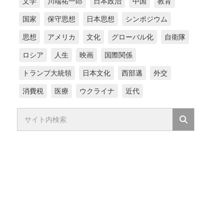
文学
川端祐一郎
日本政治
中国
教育
国家
保守思想
日本思想
シンポジウム
思想
アメリカ
文化
グローバル化
自衛隊
ロシア
人生
映画
国際関係
トランプ大統領
日本文化
西部邁
外交
消費税
医療
ウクライナ
近代