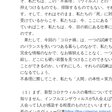
そ、私たちは、この「不条理」（ウィルス）との
抑えつけるものでも、排除するものでもない。そ
す。そして、それはそのまま、私たちの「死」に
受けているからこそ、私たちは、今、ここにある
ていればこそ、私たちは、今、目の前にある仕事
のです。
果たして、今回の「コロナ禍」は、一つの試練で
のバランスを失いつつある暮らしのなかで、私た
完全な情報のなかで、なお狼狽えることなく、一
綜し、どこにも硬い岩盤を見つけることのできな
ことができるのか。いずれにしろ、それらの試練
になるでしょう。
不条理に際してこそ、私たち「人間」の本性＝実
（１）まず、新型コロナウィルスの毒性について
知りません。インフルエンザウィルスが5人会えば
人会って1人が感染する程度のものだといいます
長のインタヴィュー記事
https://the-criterion.jp/m