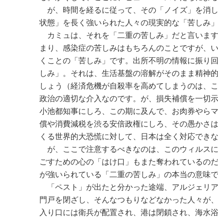
が、時間を経るに従って、その「ノイズ」を消し
状態」を長く強いられた人々の現実的な「苦しみ
カミュは、それを「二重の苦しみ」だと言います
まり、感染症の苦しみはもちろんのことですが、
くことの「苦しみ」です。出所不明の情報に振り
しみ」。それは、生活基盤の溶解がそのまま精神
しょう（経済危機が自殺率を高めてしまうのは、
政治の適切な介入なのです。が、損失補償を一切
小池都知事にしろ、この期に及んで、お肉券やら
償や消費減税を渋る安倍政権にしろ、その愚かさ
くる世界的大恐慌に対して、日本は全く対応でき
が、ここで注意するべきなのは、このウィルスに
ごすための心の「はけ口」もまた奪われているの
が強いられている「二重の苦しみ」の本当の意味
「ペスト」が出たと分かった途端、アルジェリア
門戸を閉ざし、そんなつもりなどなかった人々が
入り口には衛兵が配置され、港は閉鎖され、海水