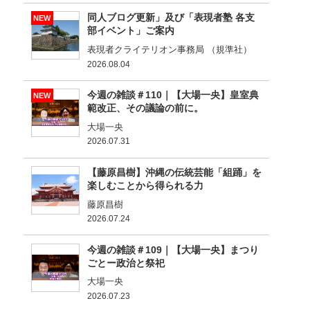
同人ブログ更新」及び「表現者塾 各支
NEW
部イベント」ご案内
表現者クライテリオン事務局 （規準社）
2026.08.04
今週の雑談＃110｜【大場一央】皇室典
NEW
範改正、その議論の前に。
大場一央
2026.07.31
【藤原昌樹】沖縄の伝統芸能「組踊」を
楽しむことから得られる力
藤原昌樹
2026.07.24
今週の雑談＃109｜【大場一央】まつり
ごとー政治と祭祀
大場一央
2026.07.23