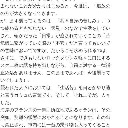
去れないことが分かりはじめると、今度は、「追放の
」の方が大きくなってきます。
が、まず襲ってくるのは、「我々自身の苦しみ」、つ
いつ終わるとも知れない「天災」のなかで生活をしてい
回され、確かだった「日常」が崩されていくことの「苦
的危機に繋がっていく際の「不安」だと言ってもいいで
この意味においてですが、だからこそ求められるのは、
示さずに、できもしないロックダウンを軽々に口にする
マスク二枚の話を持ち出しながら、自粛に対する一律補
は止め処がありません。このままであれば、今後襲って
ないでしょう）。
襲われた人々においては、「生活苦」を何とかやり過
だと言うカミュの言葉です。そして、それこそが、人々
でした。
海岸のフランスの一県庁所在地であるオランは、その
、突如、別離の状態におかれることになります。市の出
浴も禁止され、市内には一台の乗り物も入ってくること