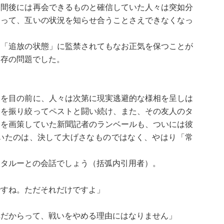
週間後には再会できるものと確信していた人々は突如分
よって、互いの状況を知らせ合うことさえできなくなっ
「追放の状態」に監禁されてもなお正気を保つことが
実存の問題でした。
を目の前に、人々は次第に現実逃避的な様相を呈しは
力を振り絞ってペストと闘い続け、また、その友人のタ
出を画策していた新聞記者のランベールも、ついには彼
いたのは、決して大げさなものではなく、やはり「常
人タルーとの会話でしょう（括弧内引用者）。
ですね。ただそれだけですよ」
れだからって、戦いをやめる理由にはなりません」