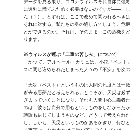
データを見る限り、コロナウィルスそれ自体に強
に過剰に慌てふためく必要はないのですが――、
ん（１）。とすれば、ここで改めて問われるべき
それに対する、私たちの身の処し方でしょう。危
とができるのか。それは、そのまま、この危機を
ります。
※ウィルスが運ぶ「二重の苦しみ」について
かつて、アルベール・カミュは、小説『ペスト』
スに閉じ込められたしまった人々の「不安」を次
「天災（ペスト）というものは人間の尺度とは一
ぎ去る悪夢だと考えられる。ところが、天災は必
ぎ去っていくことになり、それも人間中心主義者
のは、彼らは自分で用心というものをしなかった
議論も封じてしまうものなど、どうして考えられ
し、しかも、天災というものがあるかぎり、何び