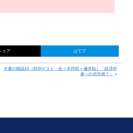
シェア
はてブ
今週の雑談43（特別ゲスト・佐々木邦明 × 藤井聡）「経済学
者への劣等感？」
»