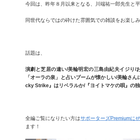
今回は、昨年８月以来となる、川端祐一郎先生と
同世代ならではの砕けた雰囲気での雑談をお楽し
話題は、
演劇と芝居の違い/美輪明宏の三島由紀夫イジり/
「オーラの泉」と占いブームが懐かしい/美輪さん
cky Strike』はリベラルか/『ヨイトマケの唄』の
全編ご覧になりたい方は
サポーターズPremiumに
ます！