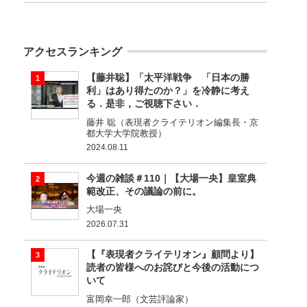
アクセスランキング
【藤井聡】「太平洋戦争 「日本の勝
利」はあり得たのか？」を冷静に考え
る．是非，ご視聴下さい．
藤井 聡（表現者クライテリオン編集長・京
都大学大学院教授）
2024.08.11
今週の雑談＃110｜【大場一央】皇室典
範改正、その議論の前に。
大場一央
2026.07.31
【『表現者クライテリオン』顧問より】
読者の皆様へのお詫びと今後の活動につ
いて
富岡幸一郎（文芸評論家）