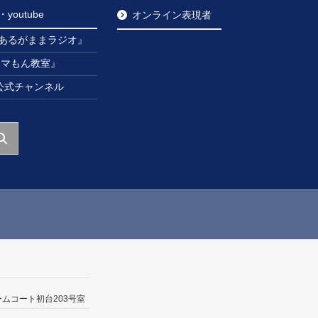
outube
オンライン表現者
あるがままラジオ』
ンマもん教室』
be公式チャンネル
ームコート初台203号室