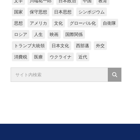
文学
川端祐一郎
日本政治
中国
教育
国家
保守思想
日本思想
シンポジウム
思想
アメリカ
文化
グローバル化
自衛隊
ロシア
人生
映画
国際関係
トランプ大統領
日本文化
西部邁
外交
消費税
医療
ウクライナ
近代