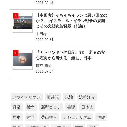
2026.03.18
【中田考】そもそもイランは悪い国なの
か？──イスラエル・イラン戦争の展開
とその文明史的背景（前編）
中田考
2025.06.24
『カッサンドラの日記』72 若者の安
心志向から考える「縮む」日本
橋本 由美
2026.07.17
クライテリオン
藤井聡
政治
浜崎洋介
経済
戦争
新型コロナ
書評
日本人
歴史
哲学
柴山桂太
ナショナリズム
沖縄