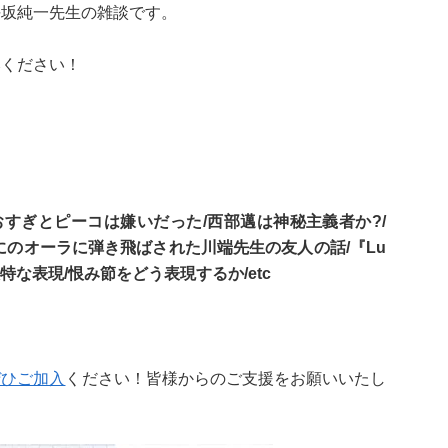
平坂純一先生の雑談です。
みください！
おすぎとピーコは嫌いだった/西部邁は神秘主義者か?/
にのオーラに弾き飛ばされた川端先生の友人の話/『Lu
独特な表現/恨み節をどう表現するか/etc
ぜひご加入
ください！皆様からのご支援をお願いいたし