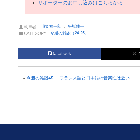
サポーターのお申し込みはこちらから
川端 祐一郎
平坂純一
執筆者 :
今週の雑談（24-25）
CATEGORY :
facebook
«
今週の雑談45──フランス語と日本語の音楽性は近い！