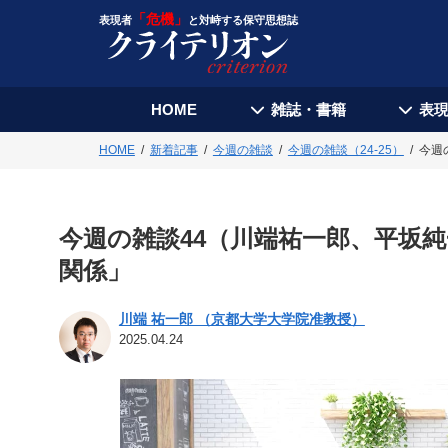
「危機」
表現者
と対峙する保守思想誌
HOME
雑誌・書籍
表
HOME
新着記事
今週の雑談
今週の雑談（24-25）
今週
今週の雑談44（川端祐一郎、平坂
関係」
川端 祐一郎 （京都大学大学院准教授）
2025.04.24