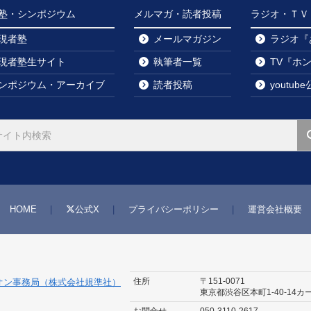
塾・シンポジウム
メルマガ・読者投稿
ラジオ・ＴＶ・y
現者塾
メールマガジン
ラジオ『
現者塾生サイト
執筆者一覧
TV『ホ
ンポジウム・アーカイブ
読者投稿
youtu
HOME
公式X
プライバシーポリシー
運営会社概要
住所
〒151-0071
オン事務局（株式会社規準社）
東京都渋谷区本町1-40-14
カ