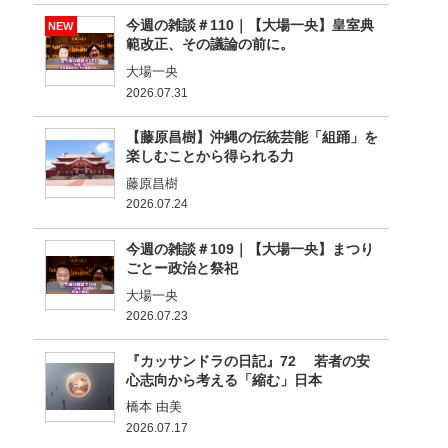
今週の雑談＃110｜【大場一央】皇室典
NEW
範改正、その議論の前に。
大場一央
2026.07.31
【藤原昌樹】沖縄の伝統芸能「組踊」を
楽しむことから得られる力
藤原昌樹
2026.07.24
今週の雑談＃109｜【大場一央】まつり
ごとー政治と祭祀
大場一央
2026.07.23
『カッサンドラの日記』72 若者の安
心志向から考える「縮む」日本
橋本 由美
2026.07.17