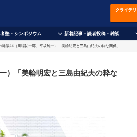
クライテリ
現者塾・シンポジウム
新着記事・読者投稿・雑談
の雑談44（川端祐一郎、平坂純一）「美輪明宏と三島由紀夫の粋な関係」
純一）「美輪明宏と三島由紀夫の粋な