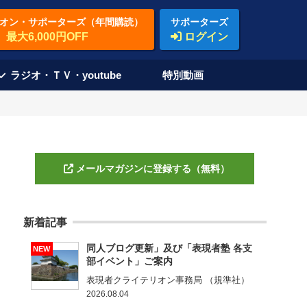
オン・サポーターズ（年間購読）
サポーターズ
最大6,000円OFF
ログイン
ラジオ・ＴＶ・youtube
特別動画
メールマガジンに登録する（無料）
新着記事
同人ブログ更新」及び「表現者塾 各支
NEW
部イベント」ご案内
表現者クライテリオン事務局 （規準社）
2026.08.04