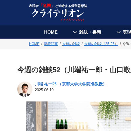
「危機」
表現者
と対峙する保守思想誌
HOME
雑誌・書籍
表
HOME
新着記事
今週の雑談
今週の雑談（25-26）
今週
今週の雑談52（川端祐一郎・山口
川端 祐一郎 （京都大学大学院准教授）
2025.06.19