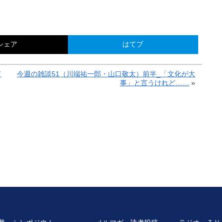
シェア
はてブ
て
今週の雑談51（川端祐一郎・山口敬太）前半_「文化が大
事」と言うけれど……
»