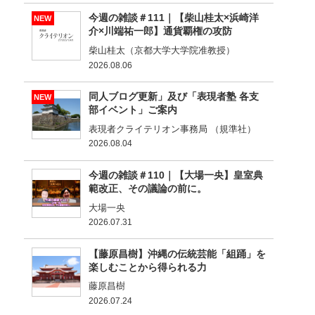
今週の雑談＃111｜【柴山桂太×浜崎洋
NEW
介×川端祐一郎】通貨覇権の攻防
柴山桂太（京都大学大学院准教授）
2026.08.06
同人ブログ更新」及び「表現者塾 各支
NEW
部イベント」ご案内
表現者クライテリオン事務局 （規準社）
2026.08.04
今週の雑談＃110｜【大場一央】皇室典
範改正、その議論の前に。
大場一央
2026.07.31
【藤原昌樹】沖縄の伝統芸能「組踊」を
楽しむことから得られる力
藤原昌樹
2026.07.24