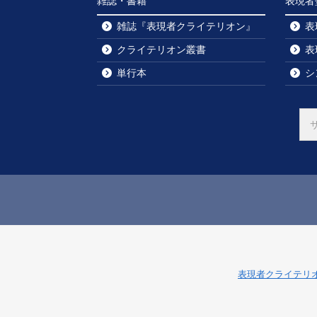
雑誌・書籍
表現者
雑誌『表現者クライテリオン』
表
クライテリオン叢書
表
単行本
シ
表現者クライテリ