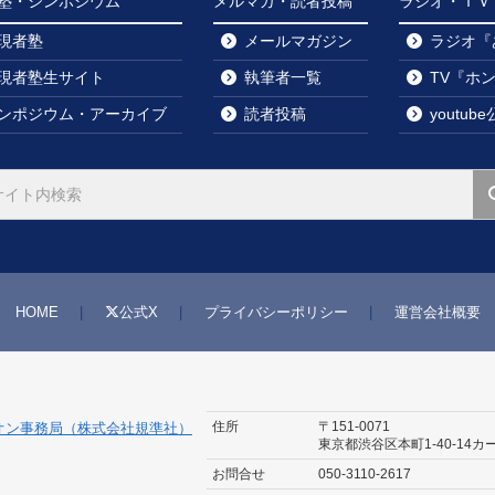
塾・シンポジウム
メルマガ・読者投稿
ラジオ・ＴＶ・y
現者塾
メールマガジン
ラジオ『
現者塾生サイト
執筆者一覧
TV『ホ
ンポジウム・アーカイブ
読者投稿
youtu
HOME
公式X
プライバシーポリシー
運営会社概要
住所
〒151-0071
オン事務局（株式会社規準社）
東京都渋谷区本町1-40-14
カ
お問合せ
050-3110-2617