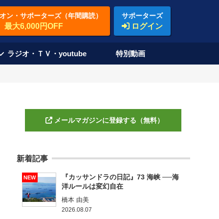
オン・サポーターズ（年間購読）
サポーターズ
最大6,000円OFF
ログイン
ラジオ・ＴＶ・youtube
特別動画
メールマガジンに登録する（無料）
新着記事
『カッサンドラの日記』73 海峡 ──海
NEW
洋ルールは変幻自在
橋本 由美
2026.08.07