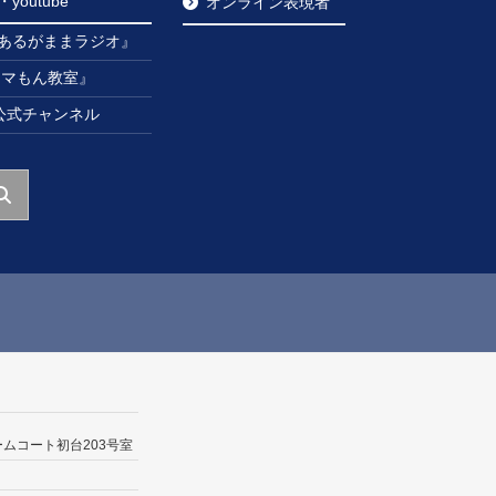
outube
オンライン表現者
あるがままラジオ』
ンマもん教室』
be公式チャンネル
ームコート初台203号室