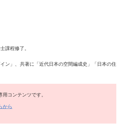
博士課程修了。
ザイン」、共著に「近代日本の空間編成史」「日本の住
）専用コンテンツです。
らから