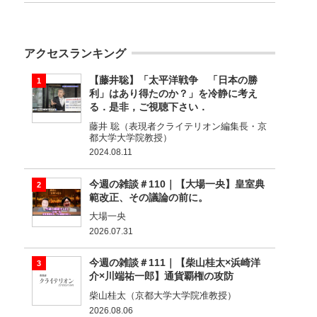
アクセスランキング
【藤井聡】「太平洋戦争 「日本の勝
利」はあり得たのか？」を冷静に考え
る．是非，ご視聴下さい．
藤井 聡（表現者クライテリオン編集長・京
都大学大学院教授）
2024.08.11
今週の雑談＃110｜【大場一央】皇室典
範改正、その議論の前に。
大場一央
2026.07.31
今週の雑談＃111｜【柴山桂太×浜崎洋
介×川端祐一郎】通貨覇権の攻防
柴山桂太（京都大学大学院准教授）
2026.08.06