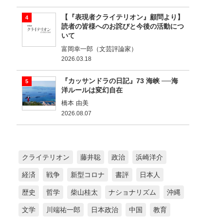
【『表現者クライテリオン』顧問より】
読者の皆様へのお詫びと今後の活動につ
いて
富岡幸一郎（文芸評論家）
2026.03.18
『カッサンドラの日記』73 海峡 ──海
洋ルールは変幻自在
橋本 由美
2026.08.07
クライテリオン
藤井聡
政治
浜崎洋介
経済
戦争
新型コロナ
書評
日本人
歴史
哲学
柴山桂太
ナショナリズム
沖縄
文学
川端祐一郎
日本政治
中国
教育