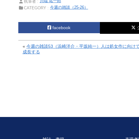
川端 祐一郎
執筆者 :
今週の雑談（25-26）
CATEGORY :
facebook
«
今週の雑談53（浜崎洋介・平坂純一）人は処女作に向け
成長する