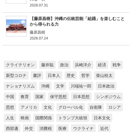
2026.07.31
【藤原昌樹】沖縄の伝統芸能「組踊」を楽しむこと
から得られる力
藤原昌樹
2026.07.24
クライテリオン
藤井聡
政治
浜崎洋介
経済
戦争
新型コロナ
書評
日本人
歴史
哲学
柴山桂太
ナショナリズム
沖縄
文学
川端祐一郎
日本政治
中国
教育
国家
保守思想
日本思想
シンポジウム
思想
アメリカ
文化
グローバル化
自衛隊
ロシア
人生
映画
国際関係
トランプ大統領
日本文化
西部邁
外交
消費税
医療
ウクライナ
近代