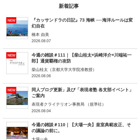
新着記事
『カッサンドラの日記』73 海峡 ──海洋ルールは変
NEW
幻自在
橋本 由美
2026.08.07
今週の雑談＃111｜【柴山桂太×浜崎洋介×川端祐一
NEW
郎】通貨覇権の攻防
柴山桂太（京都大学大学院准教授）
2026.08.06
同人ブログ更新」及び「表現者塾 各支部イベント」
NEW
ご案内
表現者クライテリオン事務局 （規準社）
2026.08.04
今週の雑談＃110｜【大場一央】皇室典範改正、そ
の議論の前に。
大場一央