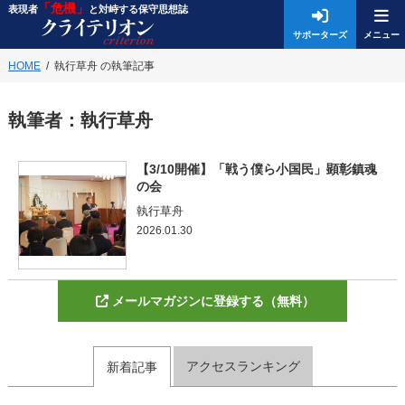
「危機」
表現者
と対峙する保守思想誌
サポーターズ
HOME
執行草舟 の執筆記事
執筆者：
執行草舟
【3/10開催】「戦う僕ら小国民」顕彰鎮魂
の会
執行草舟
2026.01.30
メールマガジンに登録する（無料）
アクセスランキング
新着記事