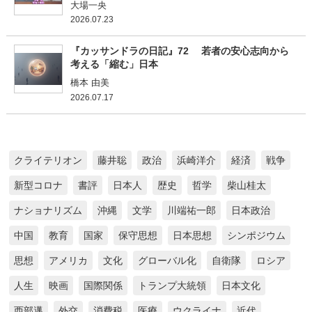
大場一央
2026.07.23
『カッサンドラの日記』72 若者の安心志向から
考える「縮む」日本
橋本 由美
2026.07.17
クライテリオン
藤井聡
政治
浜崎洋介
経済
戦争
新型コロナ
書評
日本人
歴史
哲学
柴山桂太
ナショナリズム
沖縄
文学
川端祐一郎
日本政治
中国
教育
国家
保守思想
日本思想
シンポジウム
思想
アメリカ
文化
グローバル化
自衛隊
ロシア
人生
映画
国際関係
トランプ大統領
日本文化
西部邁
外交
消費税
医療
ウクライナ
近代