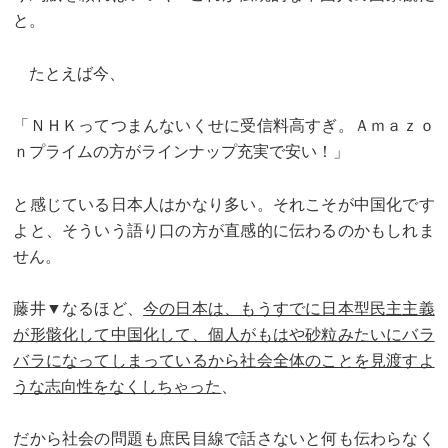
と。
たとえば今、
「ＮＨＫってつまんないくせに受信料高すぎ。Ａｍａｚｏ
ｎプライムの方がラインナップ充実で安い！」
と感じている日本人はかなり多い。それこそが中国化です
よと、そういう語り口の方が直感的に伝わるのかもしれま
せん。
藤井▼なるほど、
今の日本は、もうすでに日本型民主主義
が形骸化して中国化して、個人がもはや砂粒みたいにバラ
バラになってしまっているから社会全体のことを見渡すよ
うな志向性をなくしちゃった
、
だから社会の問題も庶民目線で話さないと何も伝わらなく