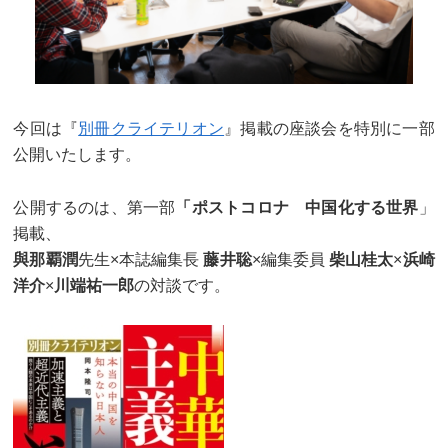
今回は『
別冊クライテリオン
』掲載の座談会を特別に一部
公開いたします。
公開するのは、第一部
「ポストコロナ 中国化する世界
」
掲載、
與那覇潤
先生×本誌編集長
藤井聡
×編集委員
柴山桂太
×
浜崎
洋介
×
川端祐一郎
の対談です。