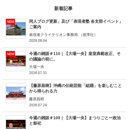
新着記事
同人ブログ更新」及び「表現者塾 各支部イベント」
NEW
ご案内
表現者クライテリオン事務局 （規準社）
2026.08.04
今週の雑談＃110｜【大場一央】皇室典範改正、そ
NEW
の議論の前に。
大場一央
2026.07.31
【藤原昌樹】沖縄の伝統芸能「組踊」を楽しむこと
から得られる力
藤原昌樹
2026.07.24
今週の雑談＃109｜【大場一央】まつりごとー政治
と祭祀