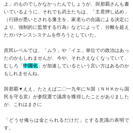
上」のものでしかなかったんでしょうが、與那覇さんも書
いているように、それでも武士たちは、「主君押し込め」
（行跡が悪いとされる藩主を、家老らの合議による決定に
より、強制的に監禁する行為）などによって、分離を超え
たガバナンスシステムを作ろうとしていた。
庶民レベルでは、「ムラ」や「イエ」単位での政治はあっ
たのかもしれませんが、今や、それさえなくなっていて、
むしろ「
中国化
」が加速しているという言い方はあるのか
もしれませんね。
與那覇▼ええ。たとえば二〇一九年にＮ国（ＮＨＫから国
民を守る党）が参院選で議席を獲得したことがありました
が、これはまさに
「どうせ俺らは金とられるだけだ」とする意識の表明で
す。