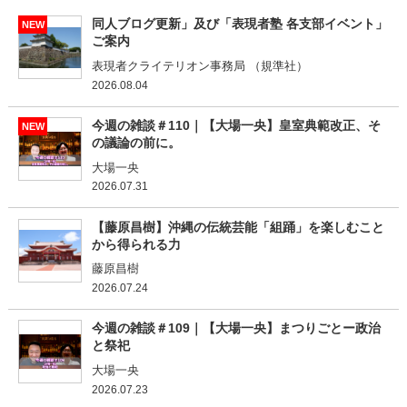
同人ブログ更新」及び「表現者塾 各支部イベント」
NEW
ご案内
表現者クライテリオン事務局 （規準社）
2026.08.04
今週の雑談＃110｜【大場一央】皇室典範改正、そ
NEW
の議論の前に。
大場一央
2026.07.31
【藤原昌樹】沖縄の伝統芸能「組踊」を楽しむこと
から得られる力
藤原昌樹
2026.07.24
今週の雑談＃109｜【大場一央】まつりごとー政治
と祭祀
大場一央
2026.07.23