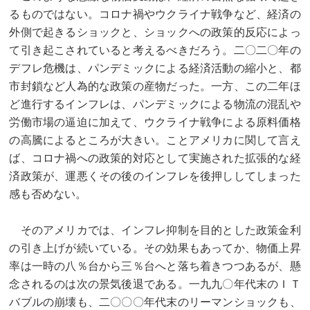
るものではない。コロナ禍やウクライナ戦争など、経済の
外側で起きるショックと、ショックへの政策的反応によっ
て引き起こされていると考えるべきだろう。二〇二〇年の
デフレ危機は、パンデミックによる経済活動の縮小と、都
市封鎖など人為的な政策の産物だった。一方、この二年ほ
ど進行するインフレは、パンデミックによる物流の混乱や
労働市場の逼迫に加えて、ウクライナ戦争による原料価格
の高騰によるところが大きい。ことアメリカに関して言え
ば、コロナ禍への政策的対応として実施された拡張的な経
済政策が、運悪くその後のインフレを後押ししてしまった
感も否めない。
そのアメリカでは、インフレ抑制を目的とした政策金利
の引き上げが続いている。その効果もあってか、物価上昇
率は一時の八％台から三％台へと落ち着きつつあるが、懸
念されるのは次の景気後退である。一九九〇年代末のＩＴ
バブルの崩壊も、二〇〇〇年代末のリーマンショックも、