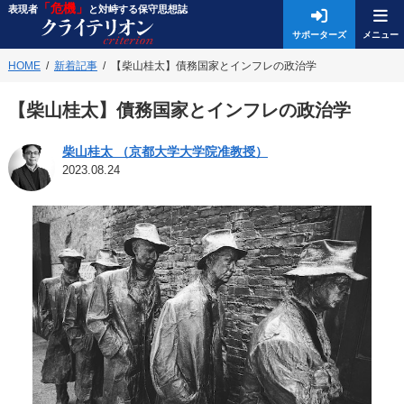
「危機」
表現者
と対峙する保守思想誌
サポーターズ
HOME
新着記事
【柴山桂太】債務国家とインフレの政治学
【柴山桂太】債務国家とインフレの政治学
柴山桂太 （京都大学大学院准教授）
2023.08.24