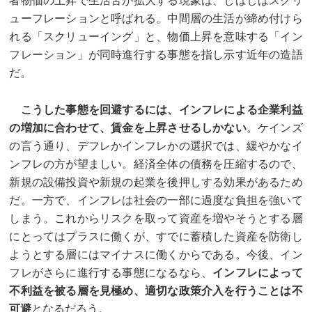
者物価の上昇で生活苦が拡大する現象は、しばしばスクリ
ューフレーションと呼ばれる。中間層の生活が締め付けら
れる「スクリューイング」と、物価上昇を意味する「イン
フレーション」が同時進行する事態を指し示す近年の造語
だ。
こうした事態を回避するには、インフレによる企業利益
の増加に合わせて、賃金を上昇させるしかない
。ケインズ
の言う通り、デフレかインフレかの選択では、緩やかなイ
ンフレの方が望ましい。経済全体の債務を圧縮するので、
新規の設備投資や新規の起業を後押しする効果があるため
だ。一方で、インフレは社会の一部に過度な負担を強いて
しまう。これからリスクを取って資産を増やそうとする層
にとってはプラスに働くが、すでに蓄積した資産を防衛し
ようとする層にはマイナスに働くからである。今後、イン
フレがさらに進行する事態になるなら、
インフレによって
不利益を被る層を見極め、適切な政策介入を行うことは不
可避
となるだろう。