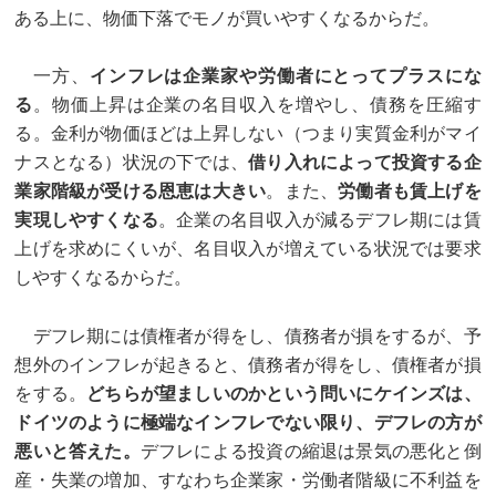
ある上に、物価下落でモノが買いやすくなるからだ。
一方、
インフレは企業家や労働者にとってプラスにな
る
。物価上昇は企業の名目収入を増やし、債務を圧縮す
る。金利が物価ほどは上昇しない（つまり実質金利がマイ
ナスとなる）状況の下では、
借り入れによって投資する企
業家階級が受ける恩恵は大きい
。また、
労働者も賃上げを
実現しやすくなる
。企業の名目収入が減るデフレ期には賃
上げを求めにくいが、名目収入が増えている状況では要求
しやすくなるからだ。
デフレ期には債権者が得をし、債務者が損をするが、予
想外のインフレが起きると、債務者が得をし、債権者が損
をする。
どちらが望ましいのかという問いにケインズは、
ドイツのように極端なインフレでない限り、デフレの方が
悪いと答えた。
デフレによる投資の縮退は景気の悪化と倒
産・失業の増加、すなわち企業家・労働者階級に不利益を