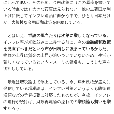
に比べて低い。そのため、金融政策に（この原稿を書いて
いる時点では）大きな変更は見られない。他の主要国が利
上げに転じてインフレ退治に向かう中で、ひとり日本だけ
が、大規模な金融緩和政策を継続している。
とはいえ、
世論の風当たりは次第に厳しくなっている
。
インフレ率が米欧並みに上昇する前に、今の
金融緩和政策
を見直すべきだという声が日増しに強まっている
からだ。
物価の上昇に賃金の上昇が追いついていないため、生活が
苦しくなっているというマスコミの報道も、こうした声を
後押ししている。
最近は増税論まで浮上している。今、岸田政権が盛んに
発信している増税論は、インフレ対策というよりも防衛費
増額などの予算拡張に対応したものだが、今後、インフレ
の進行が続けば、財政再建論の流れでの
増税論も勢いを増
す
だろう。