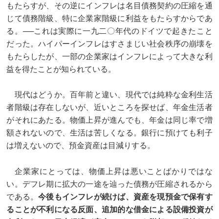
もたらすが、その逆にインフレは名目債務契約の圧縮を通
じて債務階級、特に企業家階級に利益をもたらすからであ
る。──これは実際に一九二〇年代のドイツで起きたこと
だった。ハイパーインフレはすさまじい社会秩序の崩壊を
もたらしたが、一部の企業家はインフレによって大きな利
益を得たことが知られている。
現代はどうか。百年前と違い、現代では純粋な金利生活
者階級は存在しないが、近いところを探せば、年金生活者
がそれにあたる。物価上昇が進んでも、年金は同じ率で増
額されないので、生活は苦しくなる。銀行に預けても利子
は増えないので、預金資産は目減りする。
企業家にとっては、物価上昇は悪いことばかりではな
い。デフレ期に拡大の一途を辿った債務が圧縮されるから
である。
今後もインフレが続けば、資産を現預金で保有す
ることが不利になる反面、追加的な借金による設備投資が