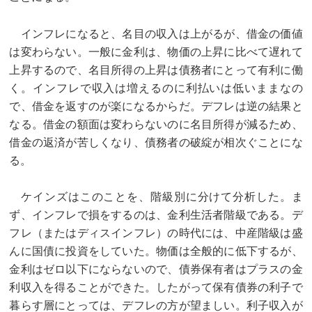
インフレになると、名目の収入は上がるが、借金の価値
は変わらない。一般に金利は、物価の上昇に比べて遅れて
上昇するので、名目所得の上昇は債務者にとって有利に働
く。インフレで収入は増えるのに利払いは低いままなの
で、借金を返すのが楽になるからだ。デフレは逆の結果と
なる。借金の額面は変わらないのに名目所得が減るため、
借金の返済が苦しくなり、債務者の破綻が相次ぐことにな
る。
ケインズはこのことを、階級別に分けて分析した。ま
ず、インフレで損をするのは、金利生活者階級である。デ
フレ（またはディスインフレ）の時代には、中産階級は盛
んに国債に投資をしていた。物価は全般的に低下するが、
金利はゼロ以下にならないので、債券保有者はプラスの金
利収入を得ることができた。したがって保有債券の利子で
暮らす層にとっては、デフレの方が望ましい。利子収入が