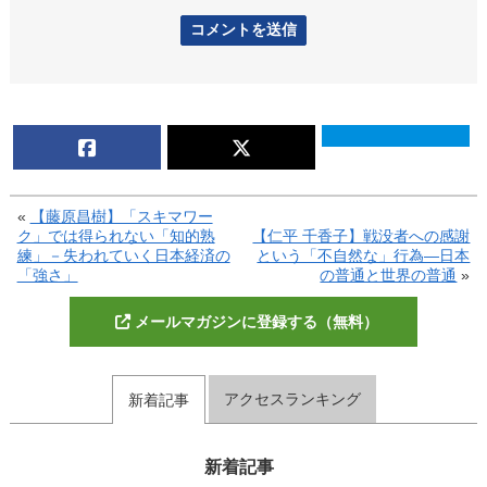
«
【藤原昌樹】「スキマワー
ク」では得られない「知的熟
【仁平 千香子】戦没者への感謝
練」－失われていく日本経済の
という「不自然な」行為―日本
「強さ」
の普通と世界の普通
»
メールマガジンに登録する（無料）
アクセスランキング
新着記事
新着記事