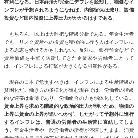
有利になる。日本経済が完全にデフレを脱却し、穏健なイ
ンフレが予想されるようになれば、内部留保は減り、設備
投資など国内投資に上昇圧力がかかるはずである。
もちろん、以上は大雑把な階級分析である。年金生活者
でも、リスク資産への投資を積極的に行う人はインフレに
よる恩恵を受けるかもしれない。反対に、銀行預金などで
資産価値を手堅く防衛してきた企業家や労働者にとって
は、インフレによる打撃が大きくなる可能性がある。
現在の日本で危惧すべきは、インフレによる中産階級の
貧困化だ。働き方の多様化が進む現在では、労働者の階級
的な連帯は希薄であり、労働組合の力も弱体化している。
賃金上昇を求める階級的な政治的圧力が弱いため、物価の
上昇に賃金の上昇が追いつかず、したがって予想外に進行
するインフレは、普通の労働者の生活苦に直結してしま
う。
年金生活者や一般労働者の所得が停滞したまま、消費