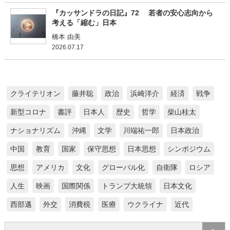
『カッサンドラの日記』72 若者の安心志向から
考える「縮む」日本
橋本 由美
2026.07.17
クライテリオン
藤井聡
政治
浜崎洋介
経済
戦争
新型コロナ
書評
日本人
歴史
哲学
柴山桂太
ナショナリズム
沖縄
文学
川端祐一郎
日本政治
中国
教育
国家
保守思想
日本思想
シンポジウム
思想
アメリカ
文化
グローバル化
自衛隊
ロシア
人生
映画
国際関係
トランプ大統領
日本文化
西部邁
外交
消費税
医療
ウクライナ
近代