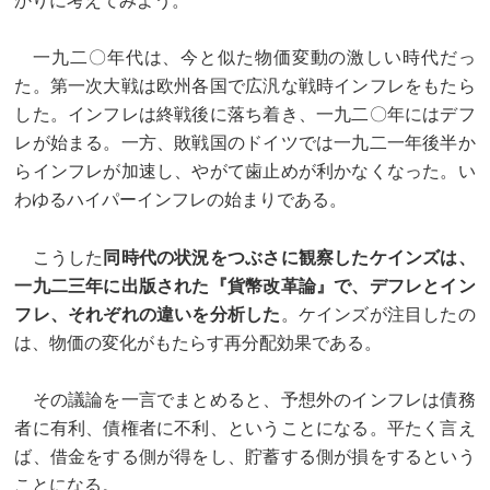
かりに考えてみよう。
一九二〇年代は、今と似た物価変動の激しい時代だっ
た。第一次大戦は欧州各国で広汎な戦時インフレをもたら
した。インフレは終戦後に落ち着き、一九二〇年にはデフ
レが始まる。一方、敗戦国のドイツでは一九二一年後半か
らインフレが加速し、やがて歯止めが利かなくなった。い
わゆるハイパーインフレの始まりである。
こうした
同時代の状況をつぶさに観察したケインズは、
一九二三年に出版された『貨幣改革論』で、デフレとイン
フレ、それぞれの違いを分析した
。ケインズが注目したの
は、物価の変化がもたらす再分配効果である。
その議論を一言でまとめると、予想外のインフレは債務
者に有利、債権者に不利、ということになる。平たく言え
ば、借金をする側が得をし、貯蓄する側が損をするという
ことになる。