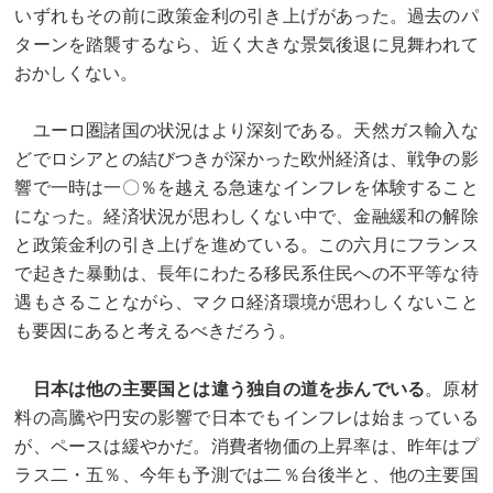
いずれもその前に政策金利の引き上げがあった。過去のパ
ターンを踏襲するなら、近く大きな景気後退に見舞われて
おかしくない。
ユーロ圏諸国の状況はより深刻である。天然ガス輸入な
どでロシアとの結びつきが深かった欧州経済は、戦争の影
響で一時は一〇％を越える急速なインフレを体験すること
になった。経済状況が思わしくない中で、金融緩和の解除
と政策金利の引き上げを進めている。この六月にフランス
で起きた暴動は、長年にわたる移民系住民への不平等な待
遇もさることながら、マクロ経済環境が思わしくないこと
も要因にあると考えるべきだろう。
日本は他の主要国とは違う独自の道を歩んでいる
。原材
料の高騰や円安の影響で日本でもインフレは始まっている
が、ペースは緩やかだ。消費者物価の上昇率は、昨年はプ
ラス二・五％、今年も予測では二％台後半と、他の主要国